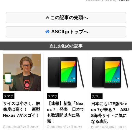
この記事の先頭へ
ASCII.jpトップへ
次にお勧めの記事
スマホ
スマホ
スマホ
サイズは小さく、解
【速報】新型「Nex
日本にもLTE版Nex
像度は高く！ 新型
us 7」発表 日本で
us 7が来る？ ASU
Nexus 7がスゴイ！
も数週間以内に発
S海外サイトに気に
売！
なる表記
2013年08月26日 20:05
2013年07月25日 01:55
2013年08月07日 20:45