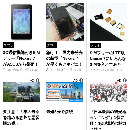
スマホ
スマホ
スマホ
3G通信機能付きSIM
急げ！ 国内未発売
SIMフリーのLTE版
フリー「Nexus 7」
の新型「Nexus 7」
Nexus 7にいろんな
がASUSから発売！
が早くもアキバに！
SIMを入れてみた
2013年02月07日 14:30
2013年08月02日 11:30
2013年09月16日 15:00
AD
AD
AD
要注意！「車の寿命
最短5分で接続
「日本最高の観光地
を縮める意外な悪習
ランキング」1位に
慣19選」
輝くあの場所の魅力
とは？