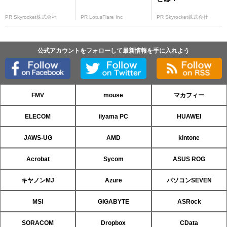
PR Skyrocket株式会社
PR LotusFlare Inc
PR Skyrocket株式会社
公式アカウントをフォローして最新情報を手に入れよう
FMV
mouse
マカフィー
ELECOM
iiyama PC
HUAWEI
JAWS-UG
AMD
kintone
Acrobat
Sycom
ASUS ROG
キヤノンMJ
Azure
パソコンSEVEN
MSI
GIGABYTE
ASRock
SORACOM
Dropbox
CData