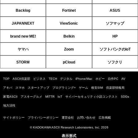
Backlog
Fortinet
ASUS
JAPANNEXT
ViewSonic
ソフマップ
brand new ME!
Belkin
HP
ヤマハ
Zoom
ソフトバンクのIoT
STORM
pCloud
ソフクリ
TOP
ASCII倶楽部
ビジネス
TECH
デジタル
iPhone/Mac
ホビー
自作PC
AV
アキバ
スマホ
スタートアップ
プログラミング+
ゲーム
格安SIM
倶楽部情報局
家電ASCII
アスキーグルメ
MITTR
IoT
サイバーセキュリティ小説コンテスト
SDGs
地方活性
サイトポリシー
プライバシーポリシー
運営会社
お問い合わせ
広告掲載
© KADOKAWA ASCII Research Laboratories, Inc. 2026
表示形式