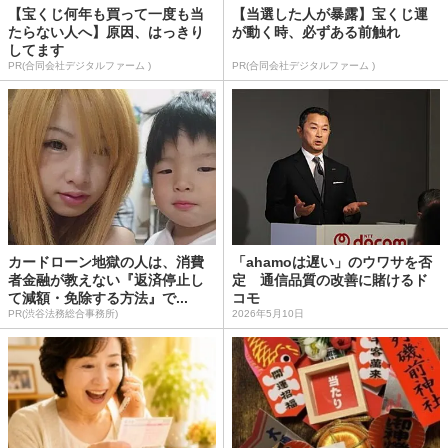
【宝くじ何年も買って一度も当
【当選した人が暴露】宝くじ運
たらない人へ】原因、はっきり
が動く時、必ずある前触れ
してます
PR(合同会社デジタルファーム )
PR(合同会社デジタルファーム )
カードローン地獄の人は、消費
「ahamoは遅い」のウワサを否
者金融が教えない『返済停止し
定 通信品質の改善に賭けるド
て減額・免除する方法』で...
コモ
PR(渋谷法務総合事務所)
2026年5月10日