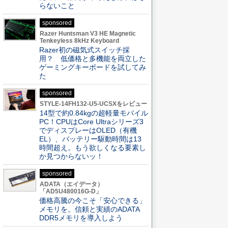
らないこと
sponsored
Razer Huntsman V3 HE Magnetic
Tenkeyless 8kHz Keyboard
Razer初の磁気式スイッチ採
用？ 低価格と多機能を両立した
ゲーミングキーボードを試してみ
た
sponsored
STYLE-14FH132-U5-UCSXをレビュー
14型で約0.84kgの超軽量モバイル
PC！CPUはCore Ultraシリーズ3
でディスプレーはOLED（有機
EL）、バッテリー駆動時間は13
時間超え。もう欲しくなる要素し
か見つからないッ！
sponsored
ADATA（エイデータ）
「AD5U480016G-D」
価格高騰の今こそ「安心できる」
メモリを。信頼と実績のADATA
DDR5メモリを導入しよう