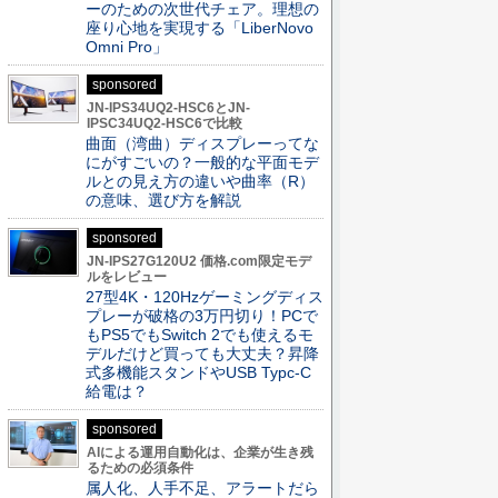
ーのための次世代チェア。理想の
座り心地を実現する「LiberNovo
Omni Pro」
sponsored
JN-IPS34UQ2-HSC6とJN-
IPSC34UQ2-HSC6で比較
曲面（湾曲）ディスプレーってな
にがすごいの？一般的な平面モデ
ルとの見え方の違いや曲率（R）
の意味、選び方を解説
sponsored
JN-IPS27G120U2 価格.com限定モデ
ルをレビュー
27型4K・120Hzゲーミングディス
プレーが破格の3万円切り！PCで
もPS5でもSwitch 2でも使えるモ
デルだけど買っても大丈夫？昇降
式多機能スタンドやUSB Typc-C
給電は？
sponsored
AIによる運用自動化は、企業が生き残
るための必須条件
属人化、人手不足、アラートだら