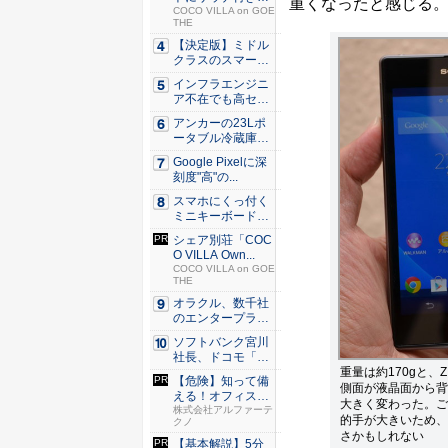
重くなったと感じる
シェア別...
COCO VILLA on GOE
THE
【決定版】ミドル
クラスのスマート
フォンの...
インフラエンジニ
ア不在でも高セキ
ュリティ...
アンカーの23Lポ
ータブル冷蔵庫が
Ama...
Google Pixelに深
刻度"高"の...
スマホにくっ付く
ミニキーボード！
触ってわ...
シェア別荘「COC
O VILLA Own...
COCO VILLA on GOE
THE
オラクル、数千社
のエンタープライ
ズ・アプ...
ソフトバンク宮川
社長、ドコモ「ah
重量は約170gと
amo...
【危険】知って備
側面が液晶面から背
える！オフィスの
大きく変わった。ご
セキュリ...
株式会社アルファーテ
的手が大きいため、
クノ
さかもしれない
【基本解説】5分