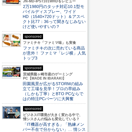
JN-MD-IPST101WHDをレビュー
2万1980円のタッチ対応10.1型モ
バイルディスプレー、ワイド
HD（1540×720ドット）＆アスペ
クト比77：36って聞きなじみない
けど使いやすいの？
sponsored
ファミチキ「ファミマ味」も実食
ファミチキの次に売れている商品
が意外！ ファミマ「レジ横」人気
トップ3
sponsored
茨城県龍ヶ崎市産のゲーミング
PC【MADE IN IBARAKI】
田園風景が広がるSTORMの組み
立て工場を見学！プロの早組み
（しかも丁寧）とBTO PCならで
はの特注PCパーツに大興奮
sponsored
ビジネスIT環境が大きく変わる中で、
情シスさんの悩みも変化している？
「IT機器が高すぎる」「熟練メン
バー不在で分からない」… 情シス