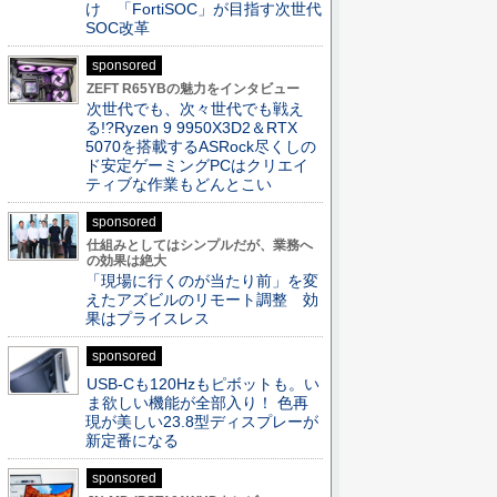
け 「FortiSOC」が目指す次世代
SOC改革
sponsored
ZEFT R65YBの魅力をインタビュー
次世代でも、次々世代でも戦え
る!?Ryzen 9 9950X3D2＆RTX
5070を搭載するASRock尽くしの
ド安定ゲーミングPCはクリエイ
ティブな作業もどんとこい
sponsored
仕組みとしてはシンプルだが、業務へ
の効果は絶大
「現場に行くのが当たり前」を変
えたアズビルのリモート調整 効
果はプライスレス
sponsored
USB-Cも120Hzもピボットも。い
ま欲しい機能が全部入り！ 色再
現が美しい23.8型ディスプレーが
新定番になる
sponsored