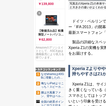
ー 83K9003JJP ノー
ソコン Vivobook 15
写真左のXperia Z1の本
￥139,800
トPC
M1502NAQ 15.6イ
と大きさの違いがよくわか
ンチ AMD Ryzen 7
5
170 メモリ16GB
SSD 512GB
ドイツ・ベルリンで
Microsoft 365
Personal (24か月版)
ー「IFA 2013」
搭載 Windows 11 重
【整備済み品】軽量
最新スマートフォン「X
量1.7kg Wi-Fi 6E ク
薄型ノートパソコン
ワイエットブルー
dynabook G83 ■
￥62,800
M1502NAQ-
製品の詳細なスペッ
13.3型
R7165BUWS
FHD(1920x1080) -
Xperia Z1の実
Amazonのアソシエイ
高性能第11世代Core
トとして、ASCII.jpは
をお届けする。
i5-1135G7 - メモリ
適格販売により収入を
16GB - SSD 256GB
得ています。
- Webカメラ -
WiFi&Bluetooth -
Xperia Zより
USB Type-C - MS
Office 2021 - Win11
持ちやすさはZ1
なぜahamoは40G
搭載
Bに増量したの
か ...
俺ならiPadよりこ
Xperia Z1は、サイ
っち！スピーカー
きく重くなっている（Xpe
9個...
腰は大風量ファ
スマホとしてはトップク
ン、背中はペルチ
ェ冷却。ダ...
いという印象を受ける。
全国の絶景ポイン
トにサウナ付きの