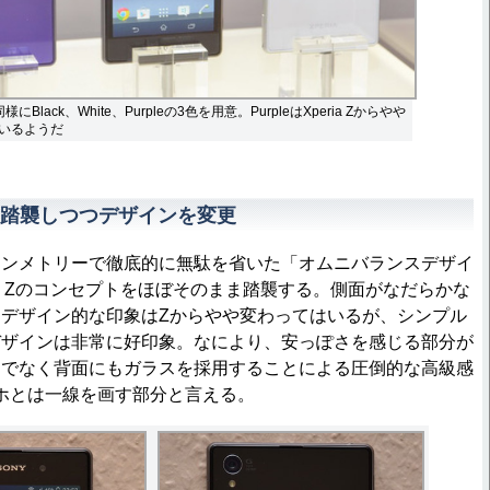
Black、White、Purpleの3色を用意。PurpleはXperia Zからやや
いるようだ
踏襲しつつデザインを変更
ンメトリーで徹底的に無駄を省いた「オムニバランスデザイ
ia Zのコンセプトをほぼそのまま踏襲する。側面がなだらかな
デザイン的な印象はZからやや変わってはいるが、シンプル
デザインは非常に好印象。なにより、安っぽさを感じる部分が
けでなく背面にもガラスを採用することによる圧倒的な高級感
スマホとは一線を画す部分と言える。