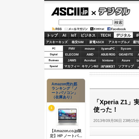
ASCII.jp
デジタル
トップ
AI
IoT
ビジネス
TECH
デジタル
i
アスキーキッズ
格安SIM
家電ASCII
アスキーグルメ
週刊
FMV
mouse
iiyamaPC
Sycom
PC
ELECOM
AMD
ASUS ROG
Digital
GIGABYTE
JAWS
Acrobat
kintone
Azure
Business
S
JAPANNEXT
マカフィー
キヤノンMJ
ソフマップ
Special
Amazon売れ筋
ランキング「ノ
ートパソコン」
（在庫あり）
「Xperia 
使った！
1
2013年09月06日 23時15
【Amazon.co.jp限
定】HP ノートパソ