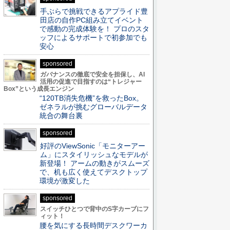
手ぶらで挑戦できるアプライド豊
田店の自作PC組み立てイベント
で感動の完成体験を！ プロのスタ
ッフによるサポートで初参加でも
安心
sponsored
ガバナンスの徹底で安全を担保し、AI
活用の促進で目指すのは“トレジャー
Box”という成長エンジン
“120TB消失危機”を救ったBox。
ゼネラルが挑むグローバルデータ
統合の舞台裏
sponsored
好評のViewSonic「モニターアー
ム」にスタイリッシュなモデルが
新登場！ アームの動きがスムーズ
で、机も広く使えてデスクトップ
環境が激変した
sponsored
スイッチひとつで背中のS字カーブにフ
ィット！
腰を気にする長時間デスクワーカ