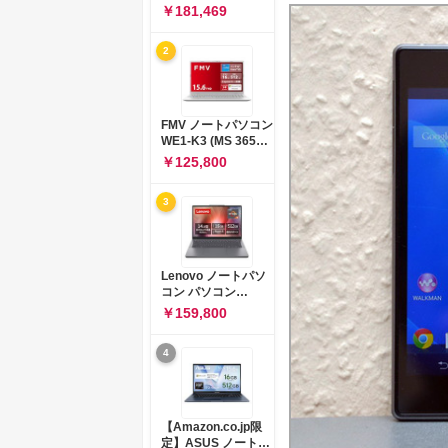
コン 15-fd 15.6イン
￥181,469
チ インテル Core 5
120U メモリ16GB
2
SSD512GB
Windows 11
Microsoft Office
2024搭載 WPS
Office搭載 カメラシ
FMV ノートパソコン
ャッター 指紋認証 薄
WE1-K3 (MS 365
型 Copilotキー搭載
Personal/Copilotキ
￥125,800
ナチュラルシルバー
ー搭載/Win 11/15.6
(BJ0M5PA-AAAI)
型/Core
3
i5/16GB/SSD
512GB/ホワイト)
FMVWK3E15W_AZ
Lenovo ノートパソ
コン パソコン
IdeaPad Slim 3 14.0
￥159,800
インチ AMD
Ryzen™ 5 8640HS
4
メモリ16GB
SSD512GB
Microsoft 365 試用
版 Windows11 バッ
テリー駆動12.6時間
【Amazon.co.jp限
重量1.39kg ルナグレ
定】ASUS ノートパ