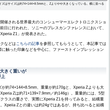
体サイズはサイズは約74×144×8.5mmと、Zよりやや大きくなっている。横に並べる
る
開催される世界最大のコンシューマーエレクトロニクスショ
の開幕前日に行われた、ソニーのプレスカンファレンスにおいて、
peria Z1」が発表された。
クなどは
こちらの記事
を参照してもらうとして、本記事では
機を実際に触った印象などを中心に、ファーストインプレッション
やや大きく重いが
が上
ズが約74×144×8.5mm、重量が約170gと、Xperia Zよりも大
ria Zは約71×139×7.9mm／約146g）。重量的には、5型
ラスの重さで、実際にXperia Z1を持ってみると、結構重
Xpeiia Zとの違いは約24gではあるが、持ち比べると結構