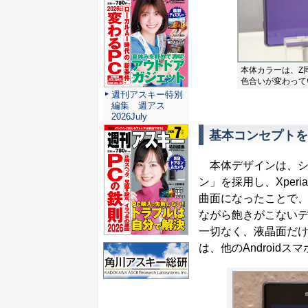
本体カラーは、Z同様に
色合いが変わって
週刊アスキー特別
編集 週アス
2026July
基本コンセプトを
本体デザインは、シ
ン」を採用し、Xper
曲面になったことで、
ながら飽きがこない
一切なく、液晶面だ
は、他のAndroid