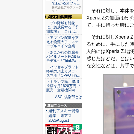
でわかるオフィス
セキュリ...
株式会社アルファーテ
それに対し、本体を手
クノ
Xperia Zの側面
ASCII倶楽部
・プロ野球も対象
て、手に持った時に
に、急成長する「予
測市場」 これは…
それに対しXperi
・アマゾン配送を支
える物流大手、ステ
るために、手にした
ーブルコイン企業…
人的にはXperia Z
・あこがれの旗艦モ
バイルノートPC最新
感じたほどだ。とはいえ
モデル=「ThinkPa…
な女性などは、片手
・ハッセルブラッド
搭載の頂上カメラ・
スマホ「OPPO Fin…
・トランプ氏、SNS
投稿を月1620万円で
販売 金融機関向…
ASCII倶楽部とは
注目ニュース
週刊アスキー特別
編集 週アス
2026August