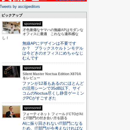
Tweets by asciijpeditors
ピックアップ
sponsored
才色兼備なヤマハの無線APはモダンな
オフィスに最適 これなら違和感な
し！
無線APにデザインは不要です
か？ ブラックスケルトンモデル
は今どきのオフィスにめちゃなじ
むんです
sponsored
Silent Master Noctua Edition X870A
をレビュー
ファンが12基もあるのにほとんど
の活用シーンで35dB以下、サイ
コムのNoctua尽くし静音ゲーミン
グPCがすごすぎた
sponsored
フォーティネット フィールドCTOがAI
とIT部門の付き合い方を語る
AIに振り回されないIT部門になる
ため、IT部門が今考えなければな