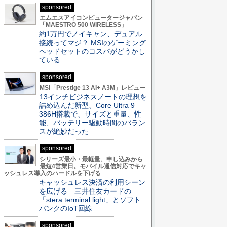
sponsored
エムエスアイコンピュータージャパン
「MAESTRO 500 WIRELESS」
約1万円でノイキャン、デュアル
接続ってマジ？ MSIのゲーミング
ヘッドセットのコスパがどうかし
ている
sponsored
MSI「Prestige 13 AI+ A3M」レビュー
13インチビジネスノートの理想を
詰め込んだ新型、Core Ultra 9
386H搭載で、サイズと重量、性
能、バッテリー駆動時間のバラン
スが絶妙だった
sponsored
シリーズ最小・最軽量、申し込みから
最短4営業日。モバイル通信対応でキャ
ッシュレス導入のハードルを下げる
キャッシュレス決済の利用シーン
を広げる 三井住友カードの
「stera terminal light」とソフト
バンクのIoT回線
sponsored