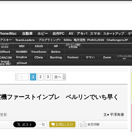
Phone/Mac
自動車
ホビー
自作PC
AV
アキバ
スマホ
ゲ
スタートアップ
アスキー
TeamLeaders
プログラミング+
SDGs
地方活性
PUACL2026
ChallengersJP
パソコン
ゲーミングPC
MSI
ASUS
HP
STORM
SEVEN
ASRock
HUAWEI
ViewSonic
Belkin
ソフトバンクの
Dropbox
CData
Backlog
Fortinet
ヤマハ
Zoom
ORACOM
IoT
brand
pCloud
new ME!
前へ
1
2
3
次へ
Z1」実機ファーストインプレ ベルリンでいち早く
分更新
文● 平澤寿康
お気に入り
一覧