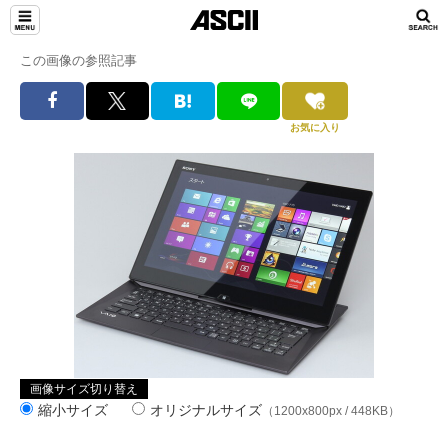
この画像の参照記事
お気に入り
画像サイズ切り替え
縮小サイズ
オリジナルサイズ
（1200x800px / 448KB）