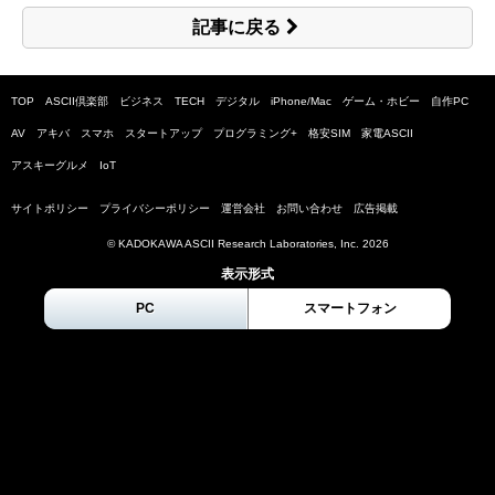
記事に戻る
TOP
ASCII倶楽部
ビジネス
TECH
デジタル
iPhone/Mac
ゲーム・ホビー
自作PC
AV
アキバ
スマホ
スタートアップ
プログラミング+
格安SIM
家電ASCII
アスキーグルメ
IoT
サイトポリシー
プライバシーポリシー
運営会社
お問い合わせ
広告掲載
© KADOKAWA ASCII Research Laboratories, Inc.
2026
表示形式
PC
スマートフォン