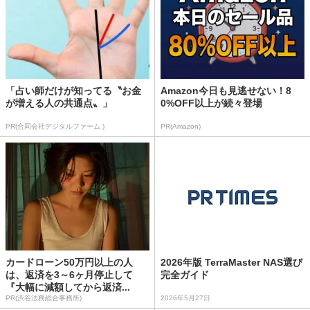
「占い師だけが知ってる〝お金
Amazon今日も見逃せない！8
が増える人の共通点〟」
0%OFF以上が続々登場
PR(合同会社デジタルファーム )
PR(Amazon)
カードローン50万円以上の人
2026年版 TerraMaster NAS選び
は、返済を3～6ヶ月停止して
完全ガイド
『大幅に減額してから返済...
PR(渋谷法務総合事務所)
2026年5月27日