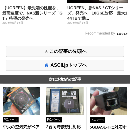
【UGREEN】最先端の性能を、
UGREEN、新NAS「GTシリー
最高速度で。NAS新シリーズ「G
ズ」発売へ 10GbE対応・最大1
T」待望の発売へ
44TBで動...
2026年6月16日
2026年6月16日
Recommended by
この記事の先頭へ
ASCII.jpトップへ
次にお勧めの記事
PCパーツ
PCパーツ
PCパーツ
中央の空気穴がベア
2台同時接続に対応
5GBASE-Tに対応す