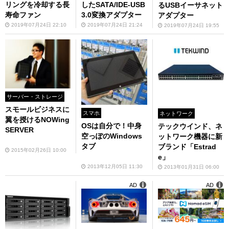
リングを冷却する長
したSATA/IDE-USB
るUSBイーサネット
寿命ファン
3.0変換アダプター
アダプター
2019年07月24日 22:10
2019年07月24日 21:24
2019年07月24日 19:55
サーバー・ストレージ
スモールビジネスに
スマホ
ネットワーク
翼を授けるNOWing
OSは自分で！中身
テックウインド、ネ
SERVER
空っぽのWindows
ットワーク機器に新
タブ
ブランド「Estrad
2015年02月26日 10:00
e」
2013年12月05日 11:30
2013年01月31日 06:00
AD
AD