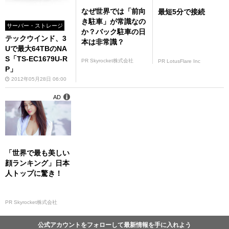
なぜ世界では「前向
最短5分で接続
き駐車」が常識なの
サーバー・ストレージ
か？バック駐車の日
テックウインド、3
本は非常識？
Uで最大64TBのNA
S「TS-EC1679U-R
PR Skyrocket株式会社
PR LotusFlare Inc
P」
2012年05月28日 06:00
AD
「世界で最も美しい
顔ランキング」日本
人トップに驚き！
PR Skyrocket株式会社
公式アカウントをフォローして最新情報を手に入れよう