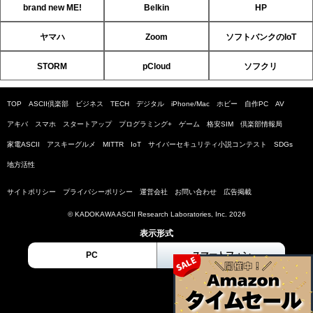
brand new ME!
Belkin
HP
ヤマハ
Zoom
ソフトバンクのIoT
STORM
pCloud
ソフクリ
TOP
ASCII倶楽部
ビジネス
TECH
デジタル
iPhone/Mac
ホビー
自作PC
AV
アキバ
スマホ
スタートアップ
プログラミング+
ゲーム
格安SIM
倶楽部情報局
家電ASCII
アスキーグルメ
MITTR
IoT
サイバーセキュリティ小説コンテスト
SDGs
地方活性
サイトポリシー
プライバシーポリシー
運営会社
お問い合わせ
広告掲載
© KADOKAWA ASCII Research Laboratories, Inc. 2026
表示形式
PC
スマートフォン