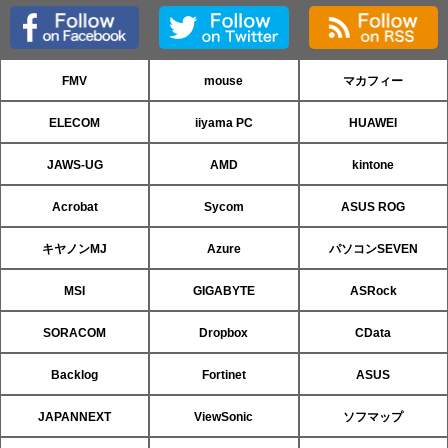
FMV
mouse
マカフィー
ELECOM
iiyama PC
HUAWEI
JAWS-UG
AMD
kintone
Acrobat
Sycom
ASUS ROG
キヤノンMJ
Azure
パソコンSEVEN
MSI
GIGABYTE
ASRock
SORACOM
Dropbox
CData
Backlog
Fortinet
ASUS
JAPANNEXT
ViewSonic
ソフマップ