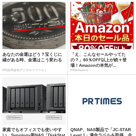
あなたの金運はどう？宝くじに
「え、こんなセールやってた
縁がある時、金運はこう変わる
の？」80％OFF以上が続々登
場！Amazonの本気が...
PR(合同会社デジタルファーム )
PR(Amazon)
家庭でもオフィスでも使いやす
QNAP、NAS製品で「JC-STAR
い Synology新NAS「DiskStat
Level 1」適合ラベルを取得 企