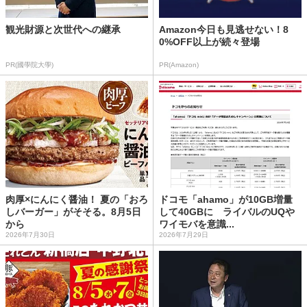
観光財源と次世代への継承
Amazon今日も見逃せない！8
0%OFF以上が続々登場
PR(國學院大學)
PR(Amazon)
肉厚×にんにく醤油！ 夏の「おろ
ドコモ「ahamo」が10GB増量
しバーガー」がそそる。8月5日
して40GBに ライバルのUQや
から
ワイモバを意識...
2026年7月30日
2026年7月29日