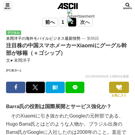
前へ
1
2
次へ
デジタル
末岡洋子の海外モバイルビジネス最新情勢
― 第86回
注目株の中国スマホメーカーXiaomiにグーグル幹
部が移籍（＋ゴシップ）
文● 末岡洋子
[PC表示へ]
2013年09月04日 11時00分更新
お気に入り
Barra氏の役割は国際展開とサービス強化か？
そのXiaomiに引き抜かれたGoogleの元幹部である、
Hugo Barra氏とはどのような人物か。ブラジル出身の
Barra氏がGoogleに入社したのは2008年のこと。直近で