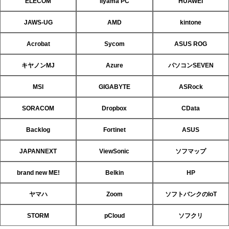
ELECOM
iiyama PC
HUAWEI
JAWS-UG
AMD
kintone
Acrobat
Sycom
ASUS ROG
キヤノンMJ
Azure
パソコンSEVEN
MSI
GIGABYTE
ASRock
SORACOM
Dropbox
CData
Backlog
Fortinet
ASUS
JAPANNEXT
ViewSonic
ソフマップ
brand new ME!
Belkin
HP
ヤマハ
Zoom
ソフトバンクのIoT
STORM
pCloud
ソフクリ