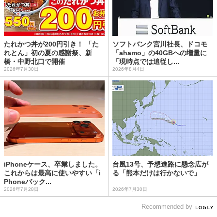
たれかつ丼が200円引き！ 「た
ソフトバンク宮川社長、ドコモ
れとん」初の夏の感謝祭、新
「ahamo」の40GBへの増量に
橋・中野北口で開催
「現時点では追従し...
2026年7月30日
2026年8月4日
iPhoneケース、卒業しました。
台風13号、予想進路に懸念広が
これからは最高に使いやすい「i
る「熊本だけは行かないで」
Phoneバック...
2026年7月28日
2026年7月30日
Recommended by