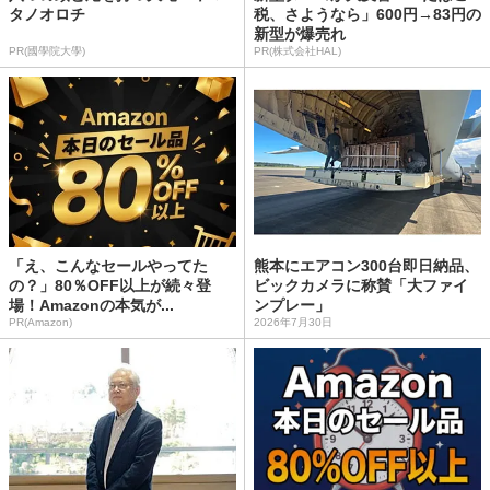
タノオロチ
税、さようなら」600円→83円の
新型が爆売れ
PR(國學院大學)
PR(株式会社HAL)
「え、こんなセールやってた
熊本にエアコン300台即日納品、
の？」80％OFF以上が続々登
ビックカメラに称賛「大ファイ
場！Amazonの本気が...
ンプレー」
PR(Amazon)
2026年7月30日