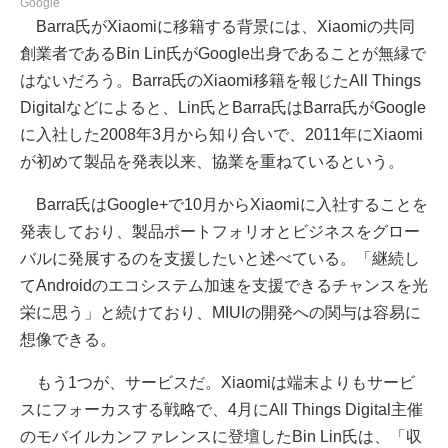
Google
Barra氏がXiaomiに移籍する背景には、Xiaomiの共同
創業者であるBin Lin氏がGoogle出身であることが無縁で
はないだろう。Barra氏のXiaomi移籍を報じたAll Things
Digitalなどによると、Lin氏とBarra氏はBarra氏がGoogle
に入社した2008年3月から知り合いで、2011年にXiaomi
が初めて製品を発表以来、協業を重ねているという。
Barra氏はGoogle+で10月からXiaomiに入社することを
発表しており、製品ポートフォリオとビジネスをグロー
バルに発展するのを支援したいと述べている。「継続し
てAndroidのエコシステム加速を支援できるチャンスを光
栄に思う」と続けており、MIUIの開発への関与は容易に
想像できる。
もう1つが、サービスだ。Xiaomiは端末よりもサービ
スにフォーカスする戦略で、4月にAll Things Digital主催
のモバイルカンファレンスに登壇したBin Lin氏は、「収