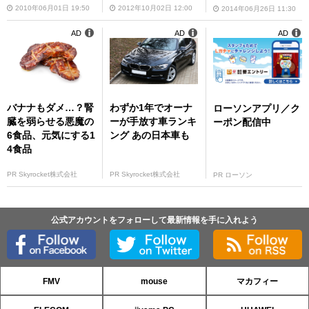
2010年06月01日 19:50
2012年10月02日 12:00
2014年06月26日 11:30
AD
AD
AD
バナナもダメ…？腎
わずか1年でオーナ
ローソンアプリ／ク
臓を弱らせる悪魔の
ーが手放す車ランキ
ーポン配信中
6食品、元気にする1
ング あの日本車も
4食品
PR Skyrocket株式会社
PR Skyrocket株式会社
PR ローソン
公式アカウントをフォローして最新情報を手に入れよう
FMV
mouse
マカフィー