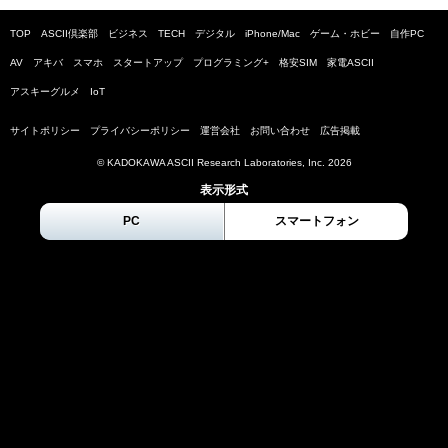
TOP
ASCII倶楽部
ビジネス
TECH
デジタル
iPhone/Mac
ゲーム・ホビー
自作PC
AV
アキバ
スマホ
スタートアップ
プログラミング+
格安SIM
家電ASCII
アスキーグルメ
IoT
サイトポリシー
プライバシーポリシー
運営会社
お問い合わせ
広告掲載
© KADOKAWA ASCII Research Laboratories, Inc.
2026
表示形式
PC
スマートフォン