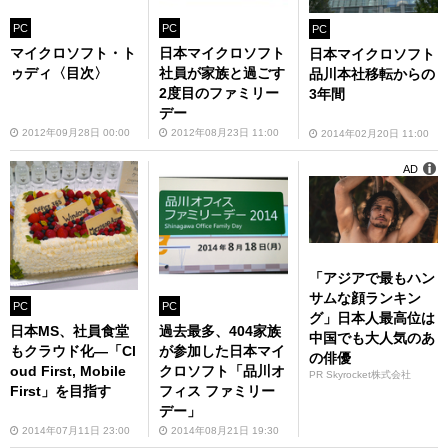
PC
PC
PC
マイクロソフト・ト
日本マイクロソフト
日本マイクロソフト
ゥディ〈目次〉
社員が家族と過ごす
品川本社移転からの
2度目のファミリー
3年間
デー
2012年09月28日 00:00
2012年08月23日 11:00
2014年02月20日 11:00
AD
「アジアで最もハン
サムな顔ランキン
PC
PC
グ」日本人最高位は
日本MS、社員食堂
過去最多、404家族
中国でも大人気のあ
もクラウド化—「Cl
が参加した日本マイ
の俳優
oud First, Mobile
クロソフト「品川オ
PR Skyrocket株式会社
First」を目指す
フィス ファミリー
デー」
2014年07月11日 23:00
2014年08月21日 19:30