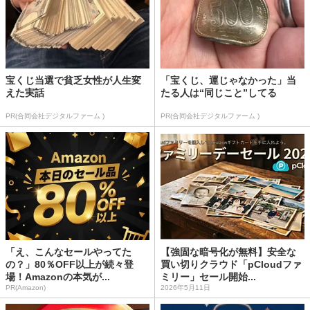
宝くじ当選で貧乏女性が人生変
「宝くじ、運じゃなかった」当
えた実話
たる人は“同じこと”してる
PR(合同会社デジタルファーム )
PR(合同会社デジタルファーム )
「え、こんなセールやってた
【強固な暗号化が無料】安全な
の？」80％OFF以上が続々登
買い切りクラウド「pCloudファ
場！Amazonの本気が...
ミリー」セール開始...
PR(Amazon)
2026年5月11日