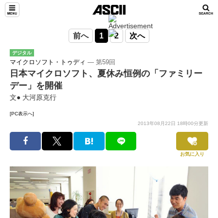
前へ
1
2
次へ
デジタル
マイクロソフト・トゥディ
― 第59回
日本マイクロソフト、夏休み恒例の「ファミリー
デー」を開催
文● 大河原克行
[PC表示へ]
2013年08月22日 18時00分更新
お気に入り