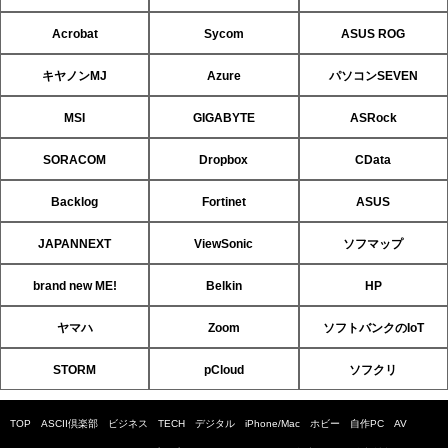
Acrobat
Sycom
ASUS ROG
キヤノンMJ
Azure
パソコンSEVEN
MSI
GIGABYTE
ASRock
SORACOM
Dropbox
CData
Backlog
Fortinet
ASUS
JAPANNEXT
ViewSonic
ソフマップ
brand new ME!
Belkin
HP
ヤマハ
Zoom
ソフトバンクのIoT
STORM
pCloud
ソフクリ
TOP
ASCII倶楽部
ビジネス
TECH
デジタル
iPhone/Mac
ホビー
自作PC
AV