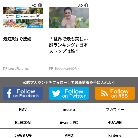
AD
AD
最短5分で接続
「世界で最も美しい
顔ランキング」日本
人トップは誰？
PR LotusFlare Inc
PR Skyrocket株式会社
公式アカウントをフォローして最新情報を手に入れよう
FMV
mouse
マカフィー
ELECOM
iiyama PC
HUAWEI
JAWS-UG
AMD
kintone