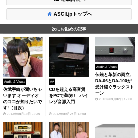
ASCII.jpトップへ
次にお勧めの記事
Audio & Visual
伝統と革新の両立、
DA-06とDA-100が
Audio & Visual
AV
受け継ぐラックスト
佐武宇綺が聞いちゃ
CDを超える高音質
ーン
います オーディオ
をPCで満喫!! ハイ
2013年09月02日 12:00
のココが知りたいで
レゾ音源入門
す!（目次）
2013年08月19日 22:35
2012年09月26日 13:00