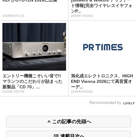
KEFがOTOTEN 2026に出展
[Bowers & Wilkins アップデー
ト情報]完全ワイヤレスイヤフォ
ンP...
2026年6月11日
2026年7月29日
エントリー機種こそいい音で!!
旭化成エレクトロニクス、HIGH
マランツのこだわりが詰まった
END Vienna 2026にて高音質オ
新製品「CD 70」...
ーデ...
2026年7月27日
2026年5月20日
Recommended by
この記事の先頭へ
連載目次へ