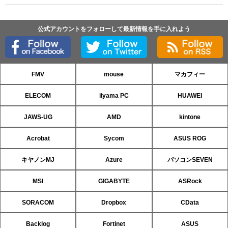
公式アカウントをフォローして最新情報を手に入れよう
FMV
mouse
マカフィー
ELECOM
iiyama PC
HUAWEI
JAWS-UG
AMD
kintone
Acrobat
Sycom
ASUS ROG
キヤノンMJ
Azure
パソコンSEVEN
MSI
GIGABYTE
ASRock
SORACOM
Dropbox
CData
Backlog
Fortinet
ASUS