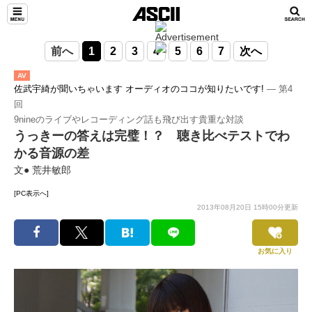
前へ
1
2
3
4
5
6
7
次へ
AV
佐武宇綺が聞いちゃいます オーディオのココが知りたいです!
― 第4
回
9nineのライブやレコーディング話も飛び出す貴重な対談
うっきーの答えは完璧！？ 聴き比べテストでわ
かる音源の差
文● 荒井敏郎
[PC表示へ]
2013年08月20日 15時00分更新
お気に入り