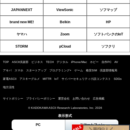
JAPANNEXT
ViewSonic
ソフマップ
brand new ME!
Belkin
HP
ヤマハ
Zoom
ソフトバンクのIoT
STORM
pCloud
ソフクリ
TOP
ASCII倶楽部
ビジネス
TECH
デジタル
iPhone/Mac
ホビー
自作PC
AV
アキバ
スマホ
スタートアップ
プログラミング+
ゲーム
格安SIM
倶楽部情報局
家電ASCII
アスキーグルメ
MITTR
IoT
サイバーセキュリティ小説コンテスト
SDGs
地方活性
サイトポリシー
プライバシーポリシー
運営会社
お問い合わせ
広告掲載
© KADOKAWA ASCII Research Laboratories, Inc. 2026
表示形式
PC
スマートフォン