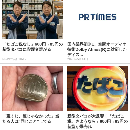
「たばこ税なし」600円→83円の
国内業界初※1、空間オーディオ
新型タバコに喫煙者群がる
技術Dolby Atmos(R)︎に対応した
ディス...
PR(株式会社HAL)
2026年5月14日
「宝くじ、運じゃなかった」当
新型タバコが大反響！「たばこ
たる人は“同じこと”してる
税、さようなら」600円→83円の
新型が爆売れ