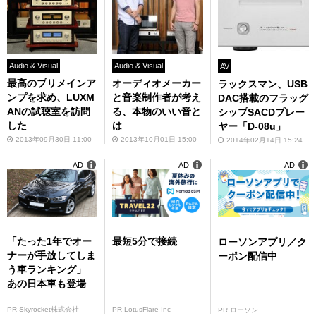
Audio & Visual
Audio & Visual
AV
最高のプリメインア
オーディオメーカー
ラックスマン、USB
ンプを求め、LUXM
と音楽制作者が考え
DAC搭載のフラッグ
ANの試聴室を訪問
る、本物のいい音と
シップSACDプレー
した
は
ヤー「D-08u」
2013年09月30日 11:00
2013年10月01日 15:00
2014年02月14日 15:24
AD
AD
AD
「たった1年でオー
最短5分で接続
ローソンアプリ／ク
ナーが手放してしま
ーポン配信中
う車ランキング」
あの日本車も登場
PR Skyrocket株式会社
PR LotusFlare Inc
PR ローソン