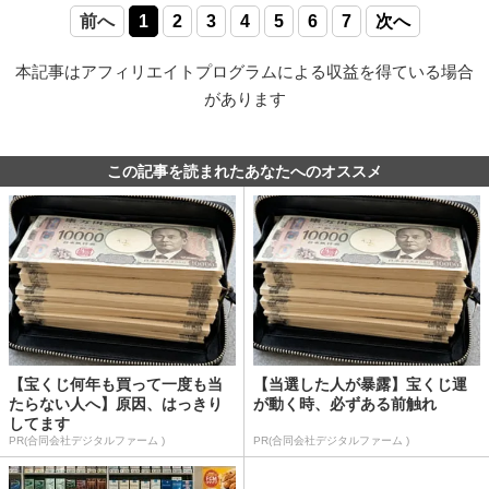
前へ
1
2
3
4
5
6
7
次へ
本記事はアフィリエイトプログラムによる収益を得ている場合
があります
この記事を読まれたあなたへのオススメ
【宝くじ何年も買って一度も当
【当選した人が暴露】宝くじ運
たらない人へ】原因、はっきり
が動く時、必ずある前触れ
してます
PR(合同会社デジタルファーム )
PR(合同会社デジタルファーム )