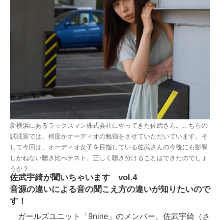
新横浜にあるラックスマン株式会社にやってきた佐武さん。こちらの
試聴室では、何度かオーディオの勉強をさせていただいています。そ
して今回は、オーディオ女子を目指している佐武さんの今後にも影響
しかねない聴き比べテスト。正しく聴き分けることはできたのでしょ
うか？
佐武宇綺が聞いちゃいます vol.4
音源の違いによる音の聞こえ方の違いが知りたいので
す！
ガールズユニット「9nine」のメンバー、佐武宇綺（さ