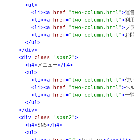
<ul>
<li>
<a
 href
=
"two-column.html"
>
運営者
<li>
<a
 href
=
"two-column.html"
>
利用規
<li>
<a
 href
=
"two-column.html"
>
プライ
<li>
<a
 href
=
"two-column.html"
>
お問い
</ul>
</div>
<div
 class
=
"span2"
>
<h4>
メニュー
</h4>
<ul>
<li>
<a
 href
=
"two-column.html"
>
使い方
<li>
<a
 href
=
"two-column.html"
>
ヘルプ
<li>
<a
 href
=
"two-column.html"
>
一覧
<
</ul>
</div>
<div
 class
=
"span2"
>
<h4>
SNS
</h4>
<ul>
<li>
<a
 href
=
"#"
>
Twitter
</a>
</li>