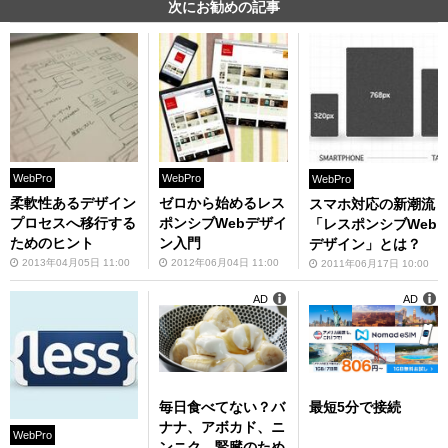
次にお勧めの記事
WebPro
WebPro
WebPro
柔軟性あるデザイン
ゼロから始めるレス
スマホ対応の新潮流
プロセスへ移行する
ポンシブWebデザイ
「レスポンシブWeb
ためのヒント
ン入門
デザイン」とは？
2013年04月05日 11:00
2012年06月04日 11:00
2011年06月17日 10:00
AD
AD
毎日食べてない？バ
最短5分で接続
ナナ、アボカド、ニ
WebPro
ンニク、腎臓のため