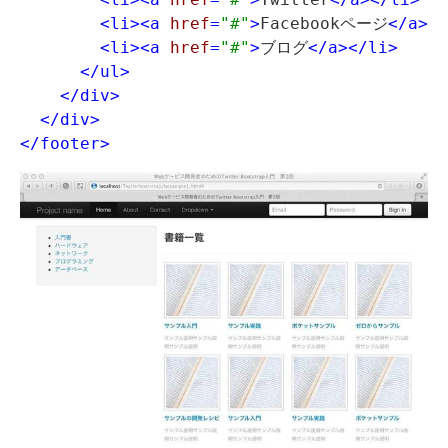
<li>
<a
 href
=
"#"
>
Facebookページ
</a>
</
<li>
<a
 href
=
"#"
>
ブログ
</a>
</li>
</ul>
</div>
</div>
</footer>