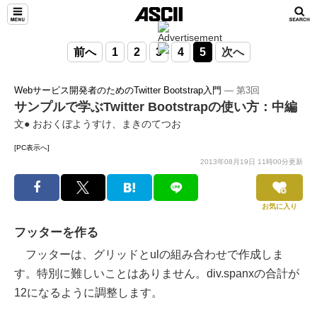
前へ
1
2
3
4
5
次へ
Webサービス開発者のためのTwitter Bootstrap入門
― 第3回
サンプルで学ぶTwitter Bootstrapの使い方：中編
文● おおくぼようすけ、まきのてつお
[PC表示へ]
2013年08月19日 11時00分更新
お気に入り
フッターを作る
フッターは、グリッドとulの組み合わせで作成しま
す。特別に難しいことはありません。div.spanxの合計が
12になるように調整します。