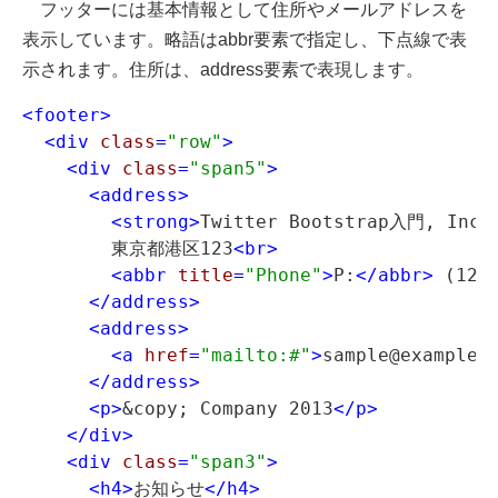
フッターには基本情報として住所やメールアドレスを
表示しています。略語はabbr要素で指定し、下点線で表
示されます。住所は、address要素で表現します。
<footer>
<div
 class
=
"row"
>
<div
 class
=
"span5"
>
<address>
<strong>
Twitter Bootstrap入門, Inc.
        東京都港区123
<br>
<abbr
 title
=
"Phone"
>
P:
</abbr>
 (123)
</address>
<address>
<a
 href
=
"mailto:#"
>
sample@example.
</address>
<p>
&copy; Company 2013
</p>
</div>
<div
 class
=
"span3"
>
<h4>
お知らせ
</h4>