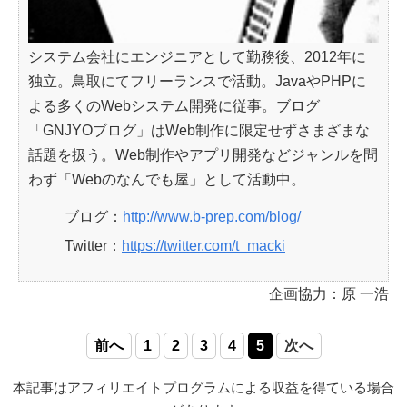
システム会社にエンジニアとして勤務後、2012年に
独立。鳥取にてフリーランスで活動。JavaやPHPに
よる多くのWebシステム開発に従事。ブログ
「GNJYOブログ」はWeb制作に限定せずさまざまな
話題を扱う。Web制作やアプリ開発などジャンルを問
わず「Webのなんでも屋」として活動中。
ブログ：
http://www.b-prep.com/blog/
Twitter：
https://twitter.com/t_macki
企画協力：原 一浩
前へ
1
2
3
4
5
次へ
本記事はアフィリエイトプログラムによる収益を得ている場合