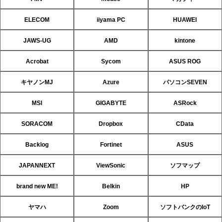
ELECOM
iiyama PC
HUAWEI
JAWS-UG
AMD
kintone
Acrobat
Sycom
ASUS ROG
キヤノンMJ
Azure
パソコンSEVEN
MSI
GIGABYTE
ASRock
SORACOM
Dropbox
CData
Backlog
Fortinet
ASUS
JAPANNEXT
ViewSonic
ソフマップ
brand new ME!
Belkin
HP
ヤマハ
Zoom
ソフトバンクのIoT