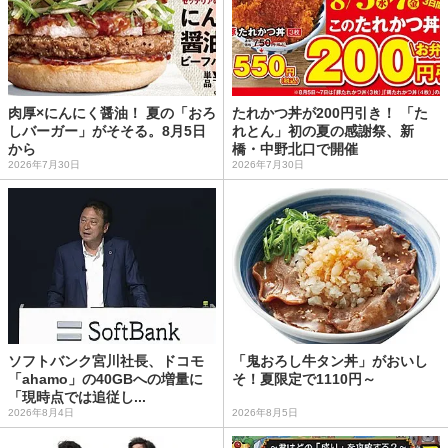
肉厚×にんにく醤油！ 夏の「おろ
たれかつ丼が200円引き！ 「た
しバーガー」がそそる。8月5日
れとん」初の夏の感謝祭、新
から
橋・中野北口で開催
2026年7月30日
2026年7月30日
ソフトバンク宮川社長、ドコモ
「鬼おろし牛タン丼」がおいし
「ahamo」の40GBへの増量に
そ！夏限定で1110円～
「現時点では追従し...
2026年8月4日
2026年8月5日