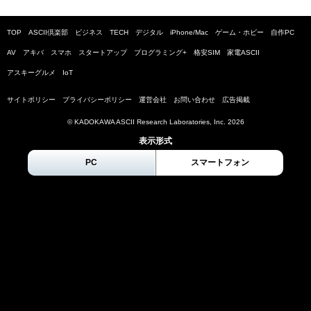
TOP
ASCII倶楽部
ビジネス
TECH
デジタル
iPhone/Mac
ゲーム・ホビー
自作PC
AV
アキバ
スマホ
スタートアップ
プログラミング+
格安SIM
家電ASCII
アスキーグルメ
IoT
サイトポリシー
プライバシーポリシー
運営会社
お問い合わせ
広告掲載
© KADOKAWA ASCII Research Laboratories, Inc.
2026
表示形式
PC
スマートフォン