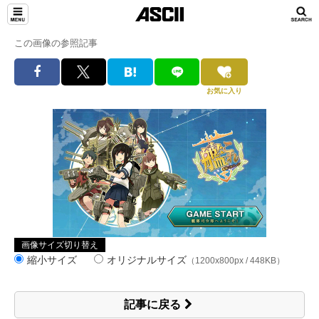
この画像の参照記事
お気に入り
画像サイズ切り替え
縮小サイズ
オリジナルサイズ
（1200x800px / 448KB）
記事に戻る