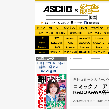
ASCII.jp
ゲーム・
ホビー
トップ
AI
IoT
ビジネス
TECH
デジタル
i
アスキーキッズ
格安SIM
家電ASCII
アスキーグルメ
週刊
FMV
mouse
iiyamaPC
Sycom
PC
ELECOM
AMD
ASUS ROG
Digital
GIGABYTE
JAWS
Acrobat
kintone
Azure
Business
S
JAPANNEXT
マカフィー
キヤノンMJ
ソフマップ
Special
注目ニュース
週刊アスキー特別
編集 週アス
2026August
自社コミックのペーパ
コミックフェア
KADOKAWA
2013年07月18日 15時22