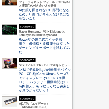
フォーティネット フィールドCTOがAI
とIT部門の付き合い方を語る
AIに振り回されないIT部門になる
ため、IT部門が今考えなければな
らないこと
sponsored
Razer Huntsman V3 HE Magnetic
Tenkeyless 8kHz Keyboard
Razer初の磁気式スイッチ採
用？ 低価格と多機能を両立した
ゲーミングキーボードを試してみ
た
sponsored
STYLE-14FH132-U5-UCSXをレビュー
14型で約0.84kgの超軽量モバイル
PC！CPUはCore Ultraシリーズ3
でディスプレーはOLED（有機
EL）、バッテリー駆動時間は13
時間超え。もう欲しくなる要素し
か見つからないッ！
sponsored
ADATA（エイデータ）
「AD5U480016G-D」