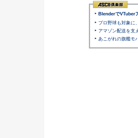
BlenderでVT