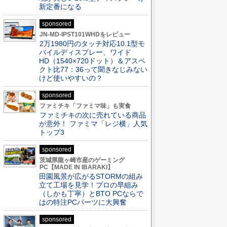
新定番になる
sponsored
JN-MD-IPST101WHDをレビュー
2万1980円のタッチ対応10.1型モ
バイルディスプレー、ワイド
HD（1540×720ドット）＆アスペ
クト比77：36って聞きなじみない
けど使いやすいの？
sponsored
ファミチキ「ファミマ味」も実食
ファミチキの次に売れている商品
が意外！ ファミマ「レジ横」人気
トップ3
sponsored
茨城県龍ヶ崎市産のゲーミング
PC【MADE IN IBARAKI】
田園風景が広がるSTORMの組み
立て工場を見学！プロの早組み
（しかも丁寧）とBTO PCならで
はの特注PCパーツに大興奮
sponsored