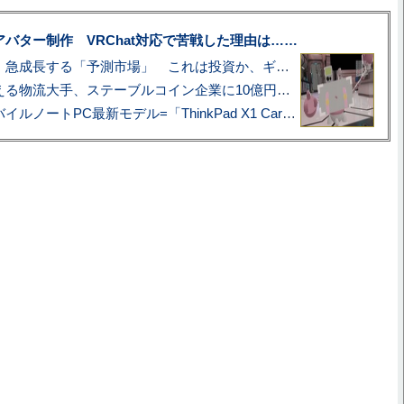
uberアバター制作 VRChat対応で苦戦した理由は……
プロ野球も対象に、急成長する「予測市場」 これは投資か、ギャンブルか
アマゾン配送を支える物流大手、ステーブルコイン企業に10億円投資のワケ
あこがれの旗艦モバイルノートPC最新モデル=「ThinkPad X1 Carbon Gen 14 Aura Edition」実機レビュー