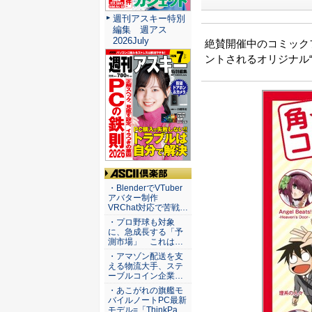
週刊アスキー特別
編集 週アス
2026July
絶賛開催中のコミックフ
ントされるオリジナル
ASCII倶楽部
・BlenderでVTuber
アバター制作
VRChat対応で苦戦…
・プロ野球も対象
に、急成長する「予
測市場」 これは…
・アマゾン配送を支
える物流大手、ステ
ーブルコイン企業…
・あこがれの旗艦モ
バイルノートPC最新
モデル=「ThinkPa…