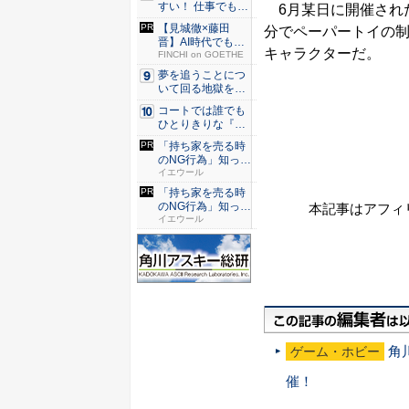
すい！ 仕事でも履
6月某日に開催された
ける...
【見城徹×藤田
分でペーパートイの
晋】AI時代でも変
キャラクターだ。
わらない...
FINCHI on GOETHE
夢を追うことにつ
いて回る地獄を描
く『二階...
コートでは誰でも
ひとりきりな『エ
ースをね...
「持ち家を売る時
のNG行為」知って
るだけ...
イエウール
「持ち家を売る時
のNG行為」知って
本記事はアフィ
るだけ...
イエウール
角
ゲーム・ホビー
催！