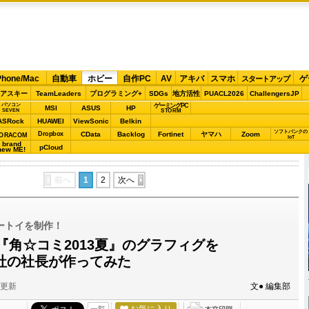
Phone/Mac
自動車
ホビー
自作PC
AV
アキバ
スマホ
ゲ
スタートアップ
アスキー
TeamLeaders
プログラミング+
SDGs
地方活性
PUACL2026
ChallengersJP
パソコン
ゲーミングPC
MSI
ASUS
HP
STORM
SEVEN
ASRock
HUAWEI
ViewSonic
Belkin
ソフトバンクの
Dropbox
CData
Backlog
Fortinet
ヤマハ
Zoom
ORACOM
IoT
brand
pCloud
new ME!
前へ
1
2
次へ
ートイを制作！
『角☆コミ2013夏』のグラフィグを
各社の社長が作ってみた
分更新
文● 編集部
お気に入り
一覧