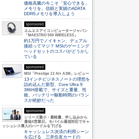
価格高騰の今こそ「安心できる」
メモリを。信頼と実績のADATA
DDR5メモリを導入しよう
sponsored
エムエスアイコンピュータージャパン
「MAESTRO 500 WIRELESS」
約1万円でノイキャン、デュアル
接続ってマジ？ MSIのゲーミング
ヘッドセットのコスパがどうかし
ている
sponsored
MSI「Prestige 13 AI+ A3M」レビュー
13インチビジネスノートの理想を
詰め込んだ新型、Core Ultra 9
386H搭載で、サイズと重量、性
能、バッテリー駆動時間のバラン
スが絶妙だった
sponsored
シリーズ最小・最軽量、申し込みから
最短4営業日。モバイル通信対応でキャ
ッシュレス導入のハードルを下げる
キャッシュレス決済の利用シーン
を広げる 三井住友カードの