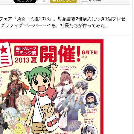
ェア『角☆コミ夏2013』。対象書籍2冊購入につき1個プレゼ
“グラフィグ”ペーパートイを、社長たちが作ってみた。