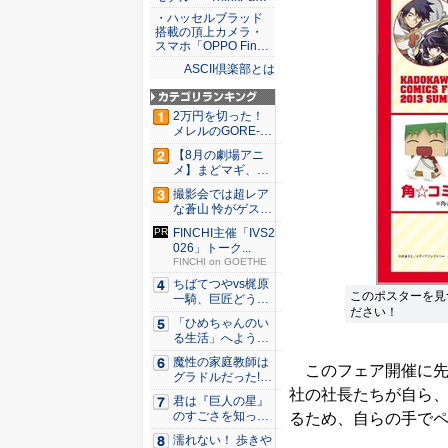
・ハッセルブラッド
搭載の頂上カメラ・
スマホ「OPPO Fin…
ASCII倶楽部とは
2万円を切った！
メレルのGORE-T
E...
【8月の劇場アニ
メ】まどマギ、13
年ぶり...
撮影会では超レア
な蒼山 怜がゲスト
登場！...
FINCHI主催「IVS2
026」トーク...
FINCHI on GOETHE
ちばてつやvs梶原
このポスターを見
一騎、巨匠どうし
ださい！
のガチ...
「ひめちゃんのい
る生活」へようこ
そ！ 「...
魔性の家庭教師は
このフェア開催に先立
グラドルだった!?
村雨...
社の社長たちが自ら
君は『巨人の星』
のすごさを知って
るため、自らの手で
いるか？...
濡れない！ 歩きや