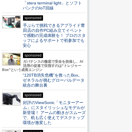
「stera terminal light」とソフト
バンクのIoT回線
sponsored
手ぶらで挑戦できるアプライド豊
田店の自作PC組み立てイベント
で感動の完成体験を！ プロのスタ
ッフによるサポートで初参加でも
安心
sponsored
ガバナンスの徹底で安全を担保し、AI
活用の促進で目指すのは“トレジャー
Box”という成長エンジン
“120TB消失危機”を救ったBox。
ゼネラルが挑むグローバルデータ
統合の舞台裏
sponsored
好評のViewSonic「モニターアー
ム」にスタイリッシュなモデルが
新登場！ アームの動きがスムーズ
で、机も広く使えてデスクトップ
環境が激変した