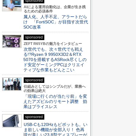
sponsored
AIによる運用自動化は、企業が生き残
るための必須条件
属人化、人手不足、アラートだら
け 「FortiSOC」が目指す次世代
SOC改革
sponsored
ZEFT R65YBの魅力をインタビュー
次世代でも、次々世代でも戦え
る!?Ryzen 9 9950X3D2＆RTX
5070を搭載するASRock尽くしの
ド安定ゲーミングPCはクリエイ
ティブな作業もどんとこい
sponsored
仕組みとしてはシンプルだが、業務へ
の効果は絶大
「現場に行くのが当たり前」を変
えたアズビルのリモート調整 効
果はプライスレス
sponsored
USB-Cも120Hzもピボットも。い
ま欲しい機能が全部入り！ 色再
現が美しい23.8型ディスプレーが