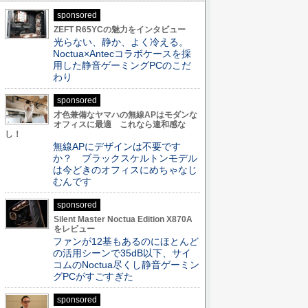
sponsored
ZEFT R65YCの魅力をインタビュー
光らない、静か、よく冷える。
Noctua×Antecコラボケースを採
用した静音ゲーミングPCのこだ
わり
sponsored
才色兼備なヤマハの無線APはモダンな
オフィスに最適 これなら違和感な
し！
無線APにデザインは不要です
か？ ブラックスケルトンモデル
は今どきのオフィスにめちゃなじ
むんです
sponsored
Silent Master Noctua Edition X870A
をレビュー
ファンが12基もあるのにほとんど
の活用シーンで35dB以下、サイ
コムのNoctua尽くし静音ゲーミン
グPCがすごすぎた
sponsored