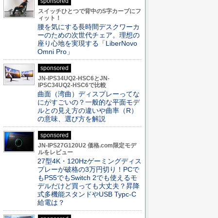
sponsored
スイッチひとつで背中のS字カーブにフ
ィット！
腰を気にする長時間デスクワーカ
ーのための次世代チェア。理想の
座り心地を実現する「LiberNovo
Omni Pro」
sponsored
JN-IPS34UQ2-HSC6とJN-
IPSC34UQ2-HSC6で比較
曲面（湾曲）ディスプレーってな
にがすごいの？一般的な平面モデ
ルとの見え方の違いや曲率（R）
の意味、選び方を解説
sponsored
JN-IPS27G120U2 価格.com限定モデ
ルをレビュー
27型4K・120Hzゲーミングディス
プレーが破格の3万円切り！PCで
もPS5でもSwitch 2でも使えるモ
デルだけど買っても大丈夫？昇降
式多機能スタンドやUSB Typc-C
給電は？