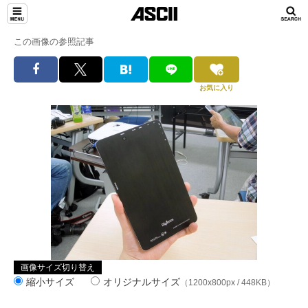
この画像の参照記事
お気に入り
画像サイズ切り替え
縮小サイズ
オリジナルサイズ
（1200x800px / 448KB）