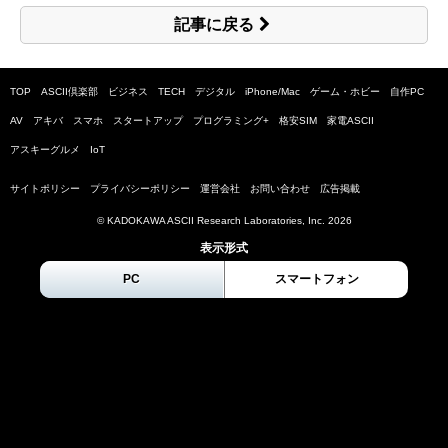
記事に戻る
TOP
ASCII倶楽部
ビジネス
TECH
デジタル
iPhone/Mac
ゲーム・ホビー
自作PC
AV
アキバ
スマホ
スタートアップ
プログラミング+
格安SIM
家電ASCII
アスキーグルメ
IoT
サイトポリシー
プライバシーポリシー
運営会社
お問い合わせ
広告掲載
© KADOKAWA ASCII Research Laboratories, Inc.
2026
表示形式
PC
スマートフォン