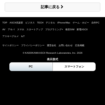
記事に戻る
TOP
ASCII倶楽部
ビジネス
TECH
デジタル
iPhone/Mac
ゲーム・ホビー
自作PC
AV
アキバ
スマホ
スタートアップ
プログラミング+
格安SIM
家電ASCII
アスキーグルメ
IoT
サイトポリシー
プライバシーポリシー
運営会社
お問い合わせ
広告掲載
© KADOKAWA ASCII Research Laboratories, Inc.
2026
表示形式
PC
スマートフォン