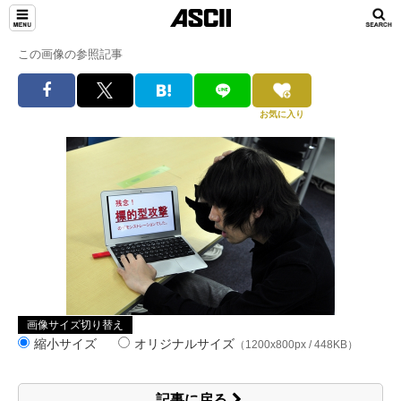
この画像の参照記事
お気に入り
画像サイズ切り替え
縮小サイズ
オリジナルサイズ
（1200x800px / 448KB）
記事に戻る