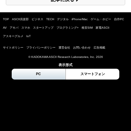
TOP
ASCII倶楽部
ビジネス
TECH
デジタル
iPhone/Mac
ゲーム・ホビー
自作PC
AV
アキバ
スマホ
スタートアップ
プログラミング+
格安SIM
家電ASCII
アスキーグルメ
IoT
サイトポリシー
プライバシーポリシー
運営会社
お問い合わせ
広告掲載
© KADOKAWA ASCII Research Laboratories, Inc.
2026
表示形式
PC
スマートフォン