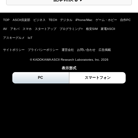
TOP
ASCII倶楽部
ビジネス
TECH
デジタル
iPhone/Mac
ゲーム・ホビー
自作PC
AV
アキバ
スマホ
スタートアップ
プログラミング+
格安SIM
家電ASCII
アスキーグルメ
IoT
サイトポリシー
プライバシーポリシー
運営会社
お問い合わせ
広告掲載
© KADOKAWA ASCII Research Laboratories, Inc.
2026
表示形式
PC
スマートフォン