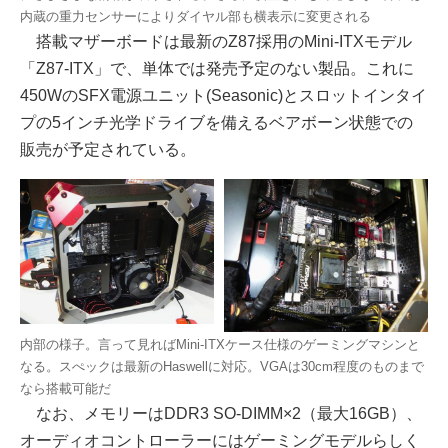
内蔵の重力センサーによりダイヤル部も横表示に変更される
搭載マザーボードは最新のZ87採用のMini-ITXモデル
「Z87-ITX」で、単体では発売予定のない製品。これに
450WのSFX電源ユニット(Seasonic)とスロットインタイ
プの5インチ光学ドライブを備えるベアボーン状態での
販売が予定されている。
内部の様子。言って見ればMini-ITXケース仕様のゲーミングマシンと
なる。スぺックは最新のHaswellに対応。VGAは30cm程度のものまで
なら搭載可能だ
なお、メモリーはDDR3 SO-DIMM×2（最大16GB）、
オーディオコントローラーにはゲーミングモデルらしく