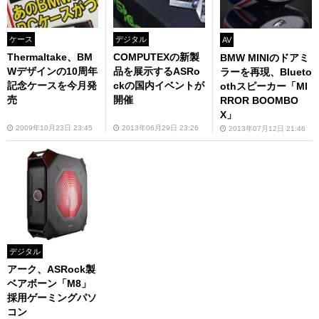
ケース
デジタル
AV
Thermaltake、BM
COMPUTEXの新製
BMW MINIのドアミ
Wデザインの10周年
品を展示するASRo
ラーを再現、Blueto
記念ケースを今月発
ckの国内イベントが
othスピーカー「MI
売
開催
RROR BOOMBO
X」
2009年10月23日 23:45
2013年06月29日 23:26
2013年07月12日 21:46
デジタル
アーク、ASRock製
ベアボーン「M8」
採用ゲーミングパソ
コン