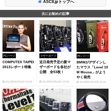
ASCII.jpトップへ
次にお勧めの記事
PCパーツ
マザーボード
PCパーツ
COMPUTEX TAIPEI
近日発売予定の新マ
BMWがデザインし
2013レポート特集
ザーボードを各社が
たマウス「Level 10
公開 全53枚！
M Mouse」がよう
やく発売
2013年06月04日 03:00
2013年05月24日 23:50
2013年02月23日 23:23