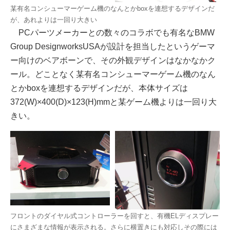
某有名コンシューマーゲーム機のなんとかboxを連想するデザインだ
が、あれよりは一回り大きい
PCパーツメーカーとの数々のコラボでも有名なBMW
Group DesignworksUSAが設計を担当したというゲーマ
ー向けのベアボーンで、その外観デザインはなかなかク
ール。どことなく某有名コンシューマーゲーム機のなん
とかboxを連想するデザインだが、本体サイズは
372(W)×400(D)×123(H)mmと某ゲーム機よりは一回り大
きい。
フロントのダイヤル式コントローラーを回すと、有機ELディスプレー
にさまざまな情報が表示される。さらに横置きにも対応しその際には