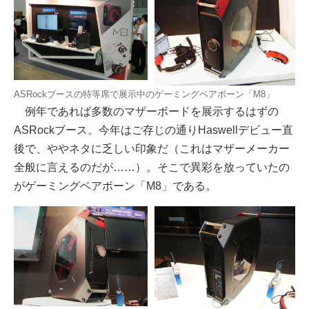
ASRockブースの特等席で展示中のゲーミングベアボーン「M8」
例年であれば多数のマザーボードを展示するはずの
ASRockブース。今年はご存じの通りHaswellデビュー直
後で、ややネタに乏しい印象だ（これはマザーメーカー
全般に言えるのだが……）。そこで異彩を放っていたの
がゲーミングベアボーン「M8」である。