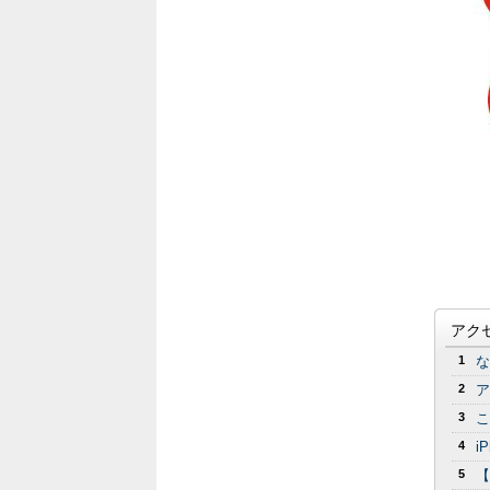
アク
1
な
2
ア
3
こ
4
i
5
【