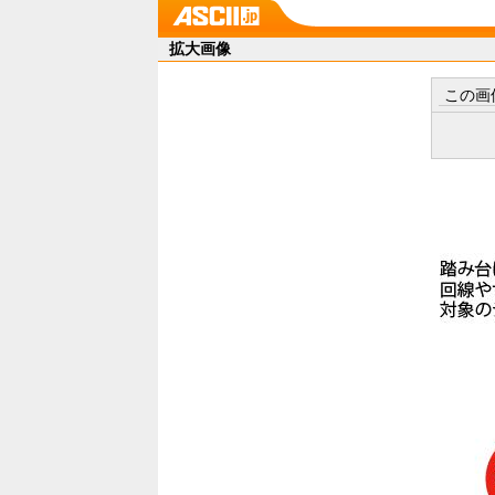
拡大画像
この画