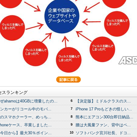
セスランキング
ぜahamoは40GBに増量したの...
6
【決定版】ミドルクラスのス...
ンカーがリコール中のモバ...
7
iPhone 17 Proもどきの怪しい...
のスマホクーラー、めっち...
8
熊本にエアコン300台即日納品...
Phoneケース、卒業しました...
9
腰は大風量ファン、背中はペ...
今日から】最大30％ポイン...
10
ソフトバンク宮川社長、ドコ...