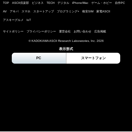
TOP
ASCII倶楽部
ビジネス
TECH
デジタル
iPhone/Mac
ゲーム・ホビー
自作PC
AV
アキバ
スマホ
スタートアップ
プログラミング+
格安SIM
家電ASCII
アスキーグルメ
IoT
サイトポリシー
プライバシーポリシー
運営会社
お問い合わせ
広告掲載
© KADOKAWA ASCII Research Laboratories, Inc.
2026
表示形式
PC
スマートフォン