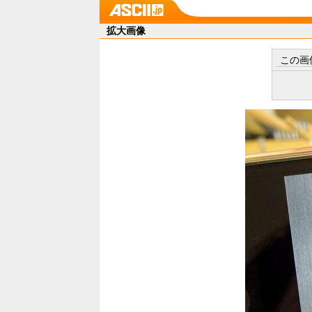
拡大画像
この画