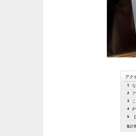
アク
1
な
2
ア
3
こ
4
i
5
【
集計