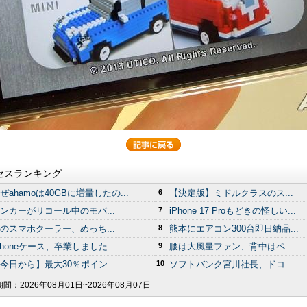
セスランキング
ぜahamoは40GBに増量したの...
6
【決定版】ミドルクラスのス...
ンカーがリコール中のモバ...
7
iPhone 17 Proもどきの怪しい...
のスマホクーラー、めっち...
8
熊本にエアコン300台即日納品...
Phoneケース、卒業しました...
9
腰は大風量ファン、背中はペ...
今日から】最大30％ポイン...
10
ソフトバンク宮川社長、ドコ...
期間：
2026年08月01日~2026年08月07日