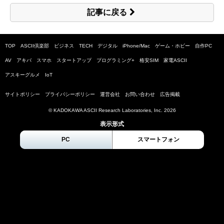
記事に戻る
TOP
ASCII倶楽部
ビジネス
TECH
デジタル
iPhone/Mac
ゲーム・ホビー
自作PC
AV
アキバ
スマホ
スタートアップ
プログラミング+
格安SIM
家電ASCII
アスキーグルメ
IoT
サイトポリシー
プライバシーポリシー
運営会社
お問い合わせ
広告掲載
© KADOKAWA ASCII Research Laboratories, Inc.
2026
表示形式
PC
スマートフォン