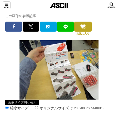
この画像の参照記事
お気に入り
画像サイズ切り替え
縮小サイズ
オリジナルサイズ
（1200x800px / 448KB）