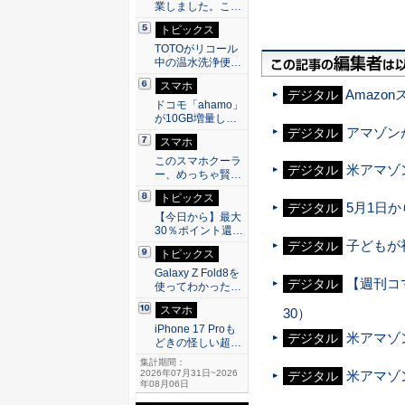
業しました。こ…
トピックス
TOTOがリコール
中の温水洗浄便…
スマホ
Amaz
デジタル
ドコモ「ahamo」
が10GB増量し…
アマゾンが
デジタル
スマホ
このスマホクーラ
米アマゾ
デジタル
ー、めっちゃ賢…
トピックス
5月1日か
デジタル
【今日から】最大
30％ポイント還…
子どもが
デジタル
トピックス
Galaxy Z Fold8を
【週刊コ
デジタル
使ってわかった…
スマホ
30）
iPhone 17 Proも
米アマゾ
デジタル
どきの怪しい超…
集計期間：
2026年07月31日~2026
米アマゾ
デジタル
年08月06日