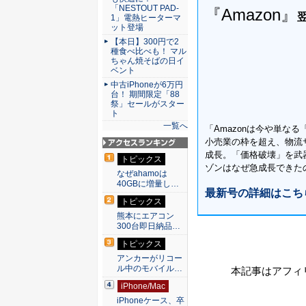
「NESTOUT PAD-
『Amazon』
1」電熱ヒーターマ
ット登場
【本日】300円で2
種食べ比べも！ マル
ちゃん焼そばの日イ
ベント
中古iPhoneが6万円
台！ 期間限定「88
祭」セールがスター
ト
一覧へ
「Amazonは今や単な
小売業の枠を超え、物流
アクセスランキン
成長。「価格破壊」を武
トピックス
グ
ゾンはなぜ急成長できた
なぜahamoは
40GBに増量し…
最新号の詳細はこち
トピックス
熊本にエアコン
300台即日納品…
トピックス
アンカーがリコー
ル中のモバイル…
本記事はアフィ
iPhone/Mac
iPhoneケース、卒