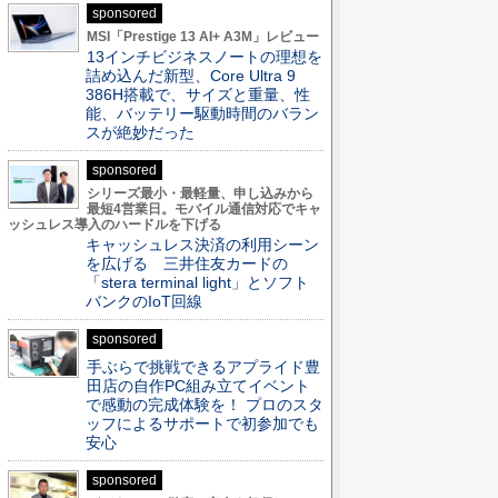
sponsored
MSI「Prestige 13 AI+ A3M」レビュー
13インチビジネスノートの理想を
詰め込んだ新型、Core Ultra 9
386H搭載で、サイズと重量、性
能、バッテリー駆動時間のバラン
スが絶妙だった
sponsored
シリーズ最小・最軽量、申し込みから
最短4営業日。モバイル通信対応でキャ
ッシュレス導入のハードルを下げる
キャッシュレス決済の利用シーン
を広げる 三井住友カードの
「stera terminal light」とソフト
バンクのIoT回線
sponsored
手ぶらで挑戦できるアプライド豊
田店の自作PC組み立てイベント
で感動の完成体験を！ プロのスタ
ッフによるサポートで初参加でも
安心
sponsored