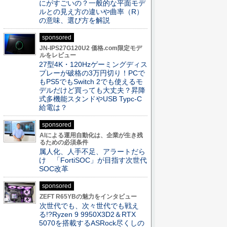
にがすごいの？一般的な平面モデ
ルとの見え方の違いや曲率（R）
の意味、選び方を解説
sponsored
JN-IPS27G120U2 価格.com限定モデ
ルをレビュー
27型4K・120Hzゲーミングディス
プレーが破格の3万円切り！PCで
もPS5でもSwitch 2でも使えるモ
デルだけど買っても大丈夫？昇降
式多機能スタンドやUSB Typc-C
給電は？
sponsored
AIによる運用自動化は、企業が生き残
るための必須条件
属人化、人手不足、アラートだら
け 「FortiSOC」が目指す次世代
SOC改革
sponsored
ZEFT R65YBの魅力をインタビュー
次世代でも、次々世代でも戦え
る!?Ryzen 9 9950X3D2＆RTX
5070を搭載するASRock尽くしの