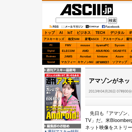
ASCII.jp
トップ
AI
IoT
ビジネス
TECH
デジタル
i
アスキーキッズ
格安SIM
家電ASCII
アスキーグルメ
週刊
FMV
mouse
iiyamaPC
Sycom
PC
ELECOM
AMD
ASUS ROG
Digital
GIGABYTE
JAWS
Acrobat
kintone
Azure
Business
S
JAPANNEXT
マカフィー
キヤノンMJ
ソフマップ
Special
週刊アスキー最新
号
アマゾンがネット
2013年04月26日 07時00
先日も『アマゾン、
TV」だ。米Bloomb
ネット映像をストリ
編集部のお勧め
週刊アスキー特別