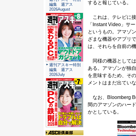
すると報じている。
編集 週アス
2026August
これは、テレビに接続す
「Instant Vi
というもの。アマゾ
ざまな機器やアプリ
は、それらを自前の
同様の機器としては、「A
週刊アスキー特別
ある。アマゾンが独
編集 週アス
2026July
を意味するため、そ
メントはまだ出てい
なお、Bloomberg
間のアマゾンのハードウ
かとしている。