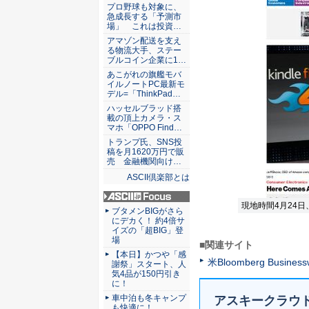
ASCII倶楽部
プロ野球も対象に、
急成長する「予測市
場」 これは投資…
アマゾン配送を支え
る物流大手、ステー
ブルコイン企業に1…
あこがれの旗艦モバ
イルノートPC最新モ
デル=「ThinkPad…
ハッセルブラッド搭
載の頂上カメラ・ス
マホ「OPPO Find…
トランプ氏、SNS投
稿を月1620万円で販
売 金融機関向け…
ASCII倶楽部とは
現地時間4月24日、米
ASCII.jp Focus
ブタメンBIGがさら
にデカく！ 約4倍サ
イズの「超BIG」登
場
■関連サイト
【本日】かつや「感
米Bloomberg Business
謝祭」スタート、人
気4品が150円引き
に！
車中泊も冬キャンプ
アスキークラウ
も快適に！