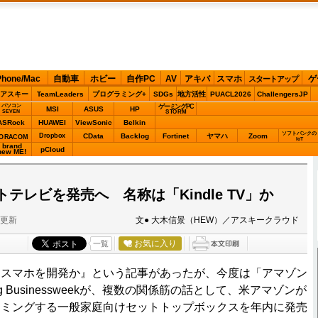
Phone/Mac
自動車
ホビー
自作PC
AV
アキバ
スマホ
ゲ
スタートアップ
アスキー
TeamLeaders
プログラミング+
SDGs
地方活性
PUACL2026
ChallengersJP
パソコン
ゲーミングPC
MSI
ASUS
HP
STORM
SEVEN
ASRock
HUAWEI
ViewSonic
Belkin
ソフトバンクの
Dropbox
CData
Backlog
Fortinet
ヤマハ
Zoom
ORACOM
IoT
brand
pCloud
new ME!
テレビを発売へ 名称は「Kindle TV」か
分更新
文● 大木信景（HEW）／アスキークラウド
お気に入り
一覧
スマホを開発か』という記事があったが、今度は「アマゾン
erg Businessweekが、複数の関係筋の話として、米アマゾンが
ーミングする一般家庭向けセットトップボックスを年内に発売