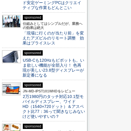
ド安定ゲーミングPCはクリエイ
ティブな作業もどんとこい
sponsored
仕組みとしてはシンプルだが、業務へ
の効果は絶大
「現場に行くのが当たり前」を変
えたアズビルのリモート調整 効
果はプライスレス
sponsored
USB-Cも120Hzもピボットも。い
ま欲しい機能が全部入り！ 色再
現が美しい23.8型ディスプレーが
新定番になる
sponsored
JN-MD-IPST101WHDをレビュー
2万1980円のタッチ対応10.1型モ
バイルディスプレー、ワイド
HD（1540×720ドット）＆アスペ
クト比77：36って聞きなじみない
けど使いやすいの？
sponsored