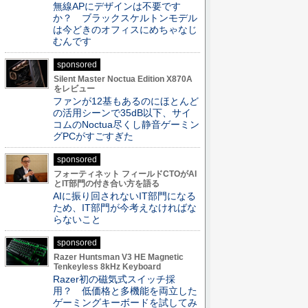
無線APにデザインは不要です
か？ ブラックスケルトンモデル
は今どきのオフィスにめちゃなじ
むんです
sponsored
Silent Master Noctua Edition X870A
をレビュー
ファンが12基もあるのにほとんど
の活用シーンで35dB以下、サイ
コムのNoctua尽くし静音ゲーミン
グPCがすごすぎた
sponsored
フォーティネット フィールドCTOがAI
とIT部門の付き合い方を語る
AIに振り回されないIT部門になる
ため、IT部門が今考えなければな
らないこと
sponsored
Razer Huntsman V3 HE Magnetic
Tenkeyless 8kHz Keyboard
Razer初の磁気式スイッチ採
用？ 低価格と多機能を両立した
ゲーミングキーボードを試してみ