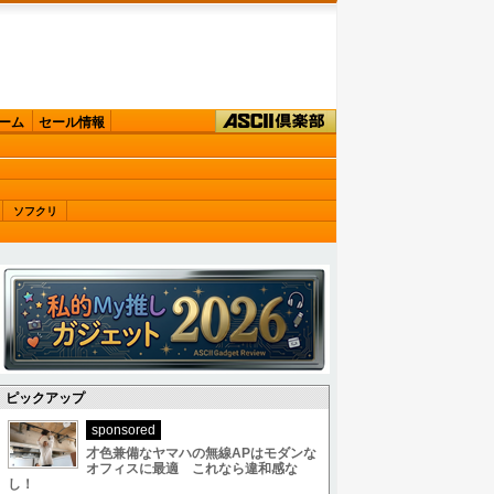
ーム
セール情報
ソフクリ
ピックアップ
sponsored
才色兼備なヤマハの無線APはモダンな
オフィスに最適 これなら違和感な
し！