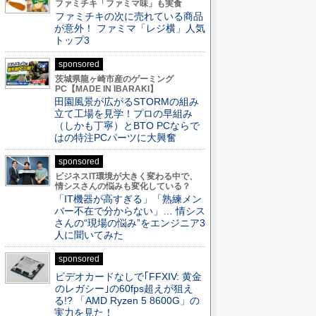
ファミチキ「ファミマ味」も実食
ファミチキの次に売れている商品
が意外！ ファミマ「レジ横」人気
トップ3
sponsored
茨城県龍ヶ崎市産のゲーミング
PC【MADE IN IBARAKI】
田園風景が広がるSTORMの組み
立て工場を見学！プロの早組み
（しかも丁寧）とBTO PCならで
はの特注PCパーツに大興奮
sponsored
ビジネスIT環境が大きく変わる中で、
情シスさんの悩みも変化している？
「IT機器が高すぎる」「熟練メン
バー不在で分からない」… 情シス
さんの“現場の悩み”をエンジニア3
人に聞いてみた
sponsored
ビデオカードなしで｢FFXIV: 黄金
のレガシー｣の60fps超えが狙え
る!? 「AMD Ryzen 5 8600G」の
実力を見た！