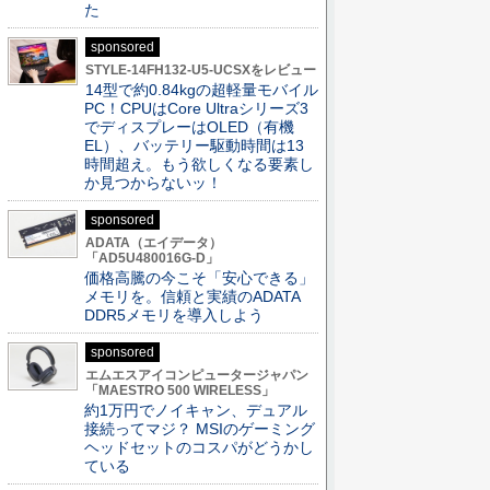
た
sponsored
STYLE-14FH132-U5-UCSXをレビュー
14型で約0.84kgの超軽量モバイル
PC！CPUはCore Ultraシリーズ3
でディスプレーはOLED（有機
EL）、バッテリー駆動時間は13
時間超え。もう欲しくなる要素し
か見つからないッ！
sponsored
ADATA（エイデータ）
「AD5U480016G-D」
価格高騰の今こそ「安心できる」
メモリを。信頼と実績のADATA
DDR5メモリを導入しよう
sponsored
エムエスアイコンピュータージャパン
「MAESTRO 500 WIRELESS」
約1万円でノイキャン、デュアル
接続ってマジ？ MSIのゲーミング
ヘッドセットのコスパがどうかし
ている