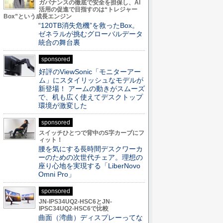
ガバナンスの徹底で安全を担保し、AI
活用の促進で目指すのは“トレジャー
Box”という成長エンジン
“120TB消失危機”を救ったBox。
ゼネラルが挑むグローバルデータ
統合の舞台裏
sponsored
好評のViewSonic「モニターアー
ム」にスタイリッシュなモデルが
新登場！ アームの動きがスムーズ
で、机も広く使えてデスクトップ
環境が激変した
sponsored
スイッチひとつで背中のS字カーブにフ
ィット！
腰を気にする長時間デスクワーカ
ーのための次世代チェア。理想の
座り心地を実現する「LiberNovo
Omni Pro」
sponsored
JN-IPS34UQ2-HSC6とJN-
IPSC34UQ2-HSC6で比較
曲面（湾曲）ディスプレーってな