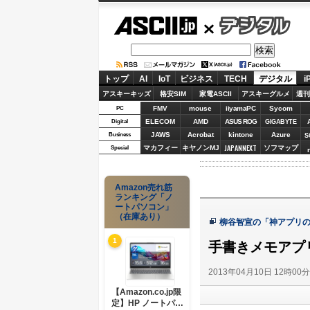
ASCII.jp
デジタル
トップ
AI
IoT
ビジネス
TECH
デジタル
i
アスキーキッズ
格安SIM
家電ASCII
アスキーグルメ
週刊
FMV
mouse
iiyamaPC
Sycom
PC
ELECOM
AMD
ASUS ROG
Digital
GIGABYTE
JAWS
Acrobat
kintone
Azure
Business
S
JAPANNEXT
マカフィー
キヤノンMJ
ソフマップ
Special
Amazon売れ筋
ランキング「ノ
ートパソコン」
（在庫あり）
柳谷智宣の「神アプリ
1
手書きメモアプリ
2013年04月10日 12時00
【Amazon.co.jp限
定】HP ノートパソ