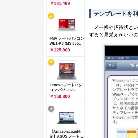
コン 15-fd 15.6イン
￥181,469
チ インテル Core 5
120U メモリ16GB
テンプレートを利
2
SSD512GB
Windows 11
Microsoft Office
メモ帳や招待状とい
2024搭載 WPS
すると見栄えがいい
Office搭載 カメラシ
FMV ノートパソコン
ャッター 指紋認証 薄
WE1-K3 (MS 365
型 Copilotキー搭載
Personal/Copilotキ
￥125,800
ナチュラルシルバー
ー搭載/Win 11/15.6
(BJ0M5PA-AAAI)
型/Core
3
i5/16GB/SSD
512GB/ホワイト)
FMVWK3E15W_AZ
Lenovo ノートパソ
コン パソコン
IdeaPad Slim 3 14.0
￥159,800
インチ AMD
Ryzen™ 5 8640HS
4
メモリ16GB
SSD512GB
Microsoft 365 試用
版 Windows11 バッ
テリー駆動12.6時間
【Amazon.co.jp限
重量1.39kg ルナグレ
定】ASUS ノートパ