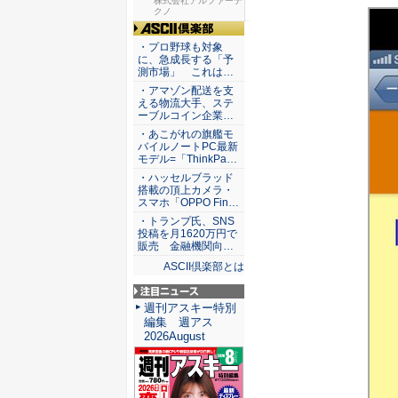
セキュリ...
株式会社アルファーテ
クノ
ASCII倶楽部
・プロ野球も対象
に、急成長する「予
測市場」 これは…
・アマゾン配送を支
える物流大手、ステ
ーブルコイン企業…
・あこがれの旗艦モ
バイルノートPC最新
モデル=「ThinkPa…
・ハッセルブラッド
搭載の頂上カメラ・
スマホ「OPPO Fin…
・トランプ氏、SNS
投稿を月1620万円で
販売 金融機関向…
ASCII倶楽部とは
注目ニュース
週刊アスキー特別
編集 週アス
2026August