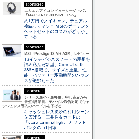
sponsored
エムエスアイコンピュータージャパン
「MAESTRO 500 WIRELESS」
約1万円でノイキャン、デュアル
接続ってマジ？ MSIのゲーミング
ヘッドセットのコスパがどうかし
ている
sponsored
MSI「Prestige 13 AI+ A3M」レビュー
13インチビジネスノートの理想を
詰め込んだ新型、Core Ultra 9
386H搭載で、サイズと重量、性
能、バッテリー駆動時間のバラン
スが絶妙だった
sponsored
シリーズ最小・最軽量、申し込みから
最短4営業日。モバイル通信対応でキャ
ッシュレス導入のハードルを下げる
キャッシュレス決済の利用シーン
を広げる 三井住友カードの
「stera terminal light」とソフト
バンクのIoT回線
sponsored