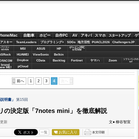
Phone/Mac
自動車
ホビー
自作PC
AV
アキバ
スマホ
ゲ
スタートアップ
アスキー
TeamLeaders
プログラミング+
SDGs
地方活性
PUACL2026
ChallengersJP
パソコン
ゲーミングPC
MSI
ASUS
HP
STORM
SEVEN
ASRock
HUAWEI
ViewSonic
Belkin
ソフトバンクの
Dropbox
CData
Backlog
Fortinet
ヤマハ
Zoom
ORACOM
IoT
brand
pCloud
new ME!
前へ
1
2
3
4
次へ
の説明書」
第15回
の決定版「7notes mini」を徹底解説
分更新
文● 柳谷智宣
お気に入り
一覧