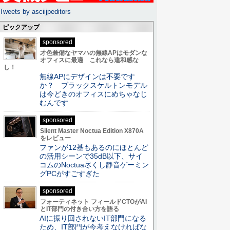
Tweets by asciijpeditors
ピックアップ
sponsored
才色兼備なヤマハの無線APはモダンな
オフィスに最適 これなら違和感な
し！
無線APにデザインは不要です
か？ ブラックスケルトンモデル
は今どきのオフィスにめちゃなじ
むんです
sponsored
Silent Master Noctua Edition X870A
をレビュー
ファンが12基もあるのにほとんど
の活用シーンで35dB以下、サイ
コムのNoctua尽くし静音ゲーミン
グPCがすごすぎた
sponsored
フォーティネット フィールドCTOがAI
とIT部門の付き合い方を語る
AIに振り回されないIT部門になる
ため、IT部門が今考えなければな