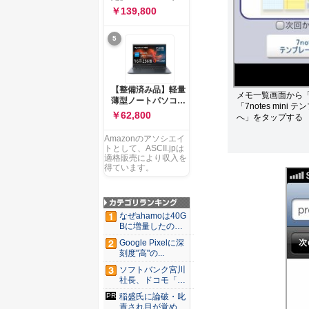
ー 83K9003JJP ノー
ソコン Vivobook 15
￥139,800
トPC
M1502NAQ 15.6イ
ンチ AMD Ryzen 7
5
170 メモリ16GB
SSD 512GB
Microsoft 365
Personal (24か月版)
搭載 Windows 11 重
【整備済み品】軽量
メモ一覧画面から「G
量1.7kg Wi-Fi 6E ク
薄型ノートパソコン
「7notes mini
ワイエットブルー
dynabook G83 ■
￥62,800
へ」をタップする
M1502NAQ-
13.3型
R7165BUWS
FHD(1920x1080) -
Amazonのアソシエイ
高性能第11世代Core
トとして、ASCII.jpは
i5-1135G7 - メモリ
適格販売により収入を
16GB - SSD 256GB
得ています。
- Webカメラ -
WiFi&Bluetooth -
USB Type-C - MS
Office 2021 - Win11
なぜahamoは40G
搭載
Bに増量したの
か ...
Google Pixelに深
刻度"高"の...
ソフトバンク宮川
社長、ドコモ「ah
amo...
稲盛氏に論破・叱
責され目が覚め