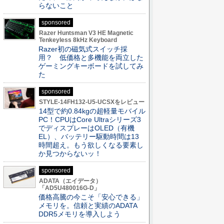
らないこと
sponsored
Razer Huntsman V3 HE Magnetic
Tenkeyless 8kHz Keyboard
Razer初の磁気式スイッチ採
用？ 低価格と多機能を両立した
ゲーミングキーボードを試してみ
た
sponsored
STYLE-14FH132-U5-UCSXをレビュー
14型で約0.84kgの超軽量モバイル
PC！CPUはCore Ultraシリーズ3
でディスプレーはOLED（有機
EL）、バッテリー駆動時間は13
時間超え。もう欲しくなる要素し
か見つからないッ！
sponsored
ADATA（エイデータ）
「AD5U480016G-D」
価格高騰の今こそ「安心できる」
メモリを。信頼と実績のADATA
DDR5メモリを導入しよう