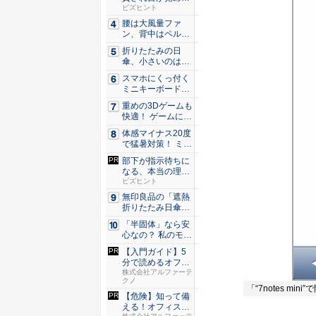
た。経営者...
ビズヒント
腰は大風量ファ
ン、背中はペルチ
ェ冷却。ダ...
折りたたみの日
傘、小さいのは困
る！ それ...
スマホにくっ付く
ミニキーボード！
触ってわ...
重めの3Dゲームも
快適！ ゲームに強
いH...
体感マイナス20度
で猛暑対策！ ミズ
ノの...
部下が指示待ちに
なる、本当の理
由。23年...
ビズヒント
無印良品の「遮熱
折りたたみ日傘」
約160...
「半固体」なら安
心なの？ 私のモバ
イルバ...
【入門ガイド】5
分で読めるオフィ
スのセキ...
株式会社アルファーテ
クノ
「“7notes mi
【危険】知って備
える！オフィスの