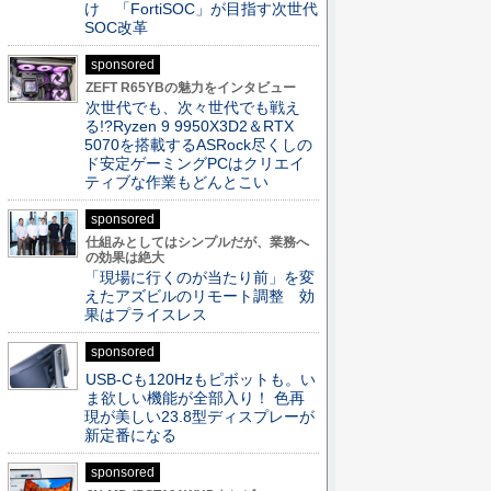
け 「FortiSOC」が目指す次世代
SOC改革
sponsored
ZEFT R65YBの魅力をインタビュー
次世代でも、次々世代でも戦え
る!?Ryzen 9 9950X3D2＆RTX
5070を搭載するASRock尽くしの
ド安定ゲーミングPCはクリエイ
ティブな作業もどんとこい
sponsored
仕組みとしてはシンプルだが、業務へ
の効果は絶大
「現場に行くのが当たり前」を変
えたアズビルのリモート調整 効
果はプライスレス
sponsored
USB-Cも120Hzもピボットも。い
ま欲しい機能が全部入り！ 色再
現が美しい23.8型ディスプレーが
新定番になる
sponsored