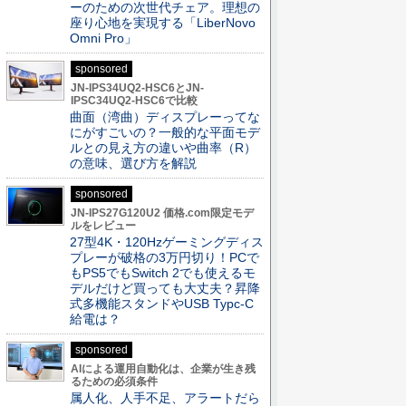
ーのための次世代チェア。理想の
座り心地を実現する「LiberNovo
Omni Pro」
sponsored
JN-IPS34UQ2-HSC6とJN-
IPSC34UQ2-HSC6で比較
曲面（湾曲）ディスプレーってな
にがすごいの？一般的な平面モデ
ルとの見え方の違いや曲率（R）
の意味、選び方を解説
sponsored
JN-IPS27G120U2 価格.com限定モデ
ルをレビュー
27型4K・120Hzゲーミングディス
プレーが破格の3万円切り！PCで
もPS5でもSwitch 2でも使えるモ
デルだけど買っても大丈夫？昇降
式多機能スタンドやUSB Typc-C
給電は？
sponsored
AIによる運用自動化は、企業が生き残
るための必須条件
属人化、人手不足、アラートだら