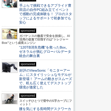
手ぶらで挑戦できるアプライド豊
田店の自作PC組み立てイベント
で感動の完成体験を！ プロのスタ
ッフによるサポートで初参加でも
安心
sponsored
ガバナンスの徹底で安全を担保し、AI
活用の促進で目指すのは“トレジャー
Box”という成長エンジン
“120TB消失危機”を救ったBox。
ゼネラルが挑むグローバルデータ
統合の舞台裏
sponsored
好評のViewSonic「モニターアー
ム」にスタイリッシュなモデルが
新登場！ アームの動きがスムーズ
で、机も広く使えてデスクトップ
環境が激変した
sponsored
スイッチひとつで背中のS字カーブにフ
ィット！
腰を気にする長時間デスクワーカ