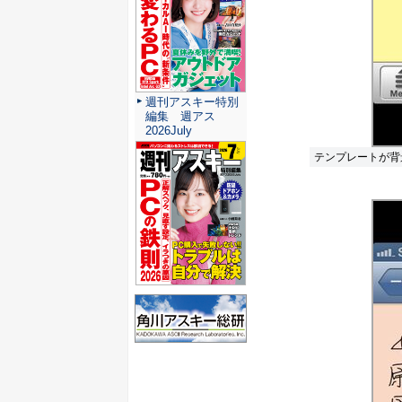
週刊アスキー特別
編集 週アス
2026July
テンプレートが背