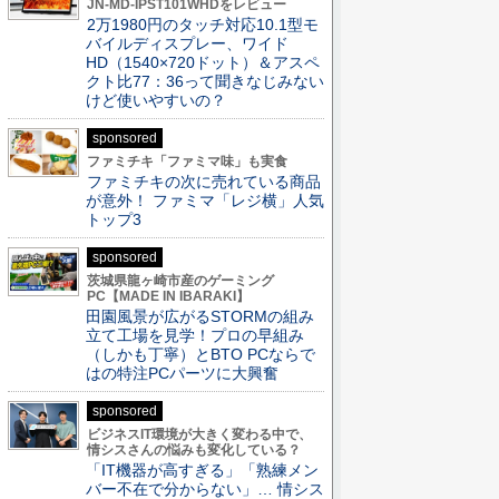
JN-MD-IPST101WHDをレビュー
2万1980円のタッチ対応10.1型モ
バイルディスプレー、ワイド
HD（1540×720ドット）＆アスペ
クト比77：36って聞きなじみない
けど使いやすいの？
sponsored
ファミチキ「ファミマ味」も実食
ファミチキの次に売れている商品
が意外！ ファミマ「レジ横」人気
トップ3
sponsored
茨城県龍ヶ崎市産のゲーミング
PC【MADE IN IBARAKI】
田園風景が広がるSTORMの組み
立て工場を見学！プロの早組み
（しかも丁寧）とBTO PCならで
はの特注PCパーツに大興奮
sponsored
ビジネスIT環境が大きく変わる中で、
情シスさんの悩みも変化している？
「IT機器が高すぎる」「熟練メン
バー不在で分からない」… 情シス