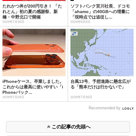
たれかつ丼が200円引き！ 「た
ソフトバンク宮川社長、ドコモ
れとん」初の夏の感謝祭、新
「ahamo」の40GBへの増量に
橋・中野北口で開催
「現時点では追従し...
2026年7月30日
2026年8月4日
iPhoneケース、卒業しました。
台風13号、予想進路に懸念広が
これからは最高に使いやすい「i
る「熊本だけは行かないで」
Phoneバック...
2026年7月28日
2026年7月30日
Recommended by
この記事の先頭へ