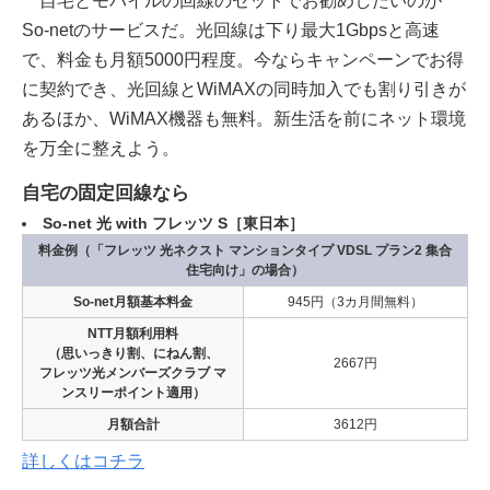
自宅とモバイルの回線のセットでお勧めしたいのが
So-netのサービスだ。光回線は下り最大1Gbpsと高速
で、料金も月額5000円程度。今ならキャンペーンでお得
に契約でき、光回線とWiMAXの同時加入でも割り引きが
あるほか、WiMAX機器も無料。新生活を前にネット環境
を万全に整えよう。
自宅の固定回線なら
So-net 光 with フレッツ S［東日本］
料金例（「フレッツ 光ネクスト マンションタイプ VDSL プラン2 集合
住宅向け」の場合）
So-net月額基本料金
945円（3カ月間無料）
NTT月額利用料
（思いっきり割、にねん割、
2667円
フレッツ光メンバーズクラブ マ
ンスリーポイント適用）
月額合計
3612円
詳しくはコチラ