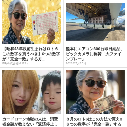
【昭和43年以前生まれはロト６
熊本にエアコン300台即日納品、
この数字を買うべき】6つの数字
ビックカメラに称賛「大ファイ
が「完全一致」する方...
ンプレー」
PR(株式会社MURA)
2026年7月30日
カードローン地獄の人は、消費
８月のロト6はこの方法で買え!!
者金融が教えない『返済停止し
６つの数字が『完全一致』する