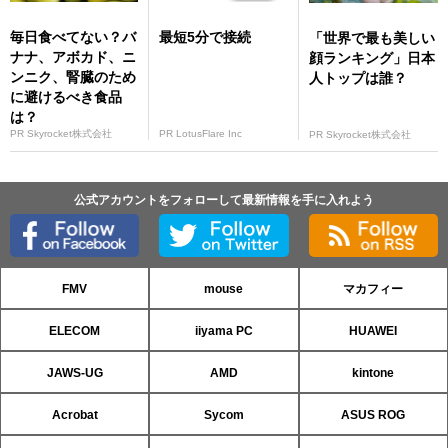
毎日食べてない？バ
最短5分で接続
「世界で最も美しい
ナナ、アボカド、ニ
顔ランキング」日本
ンニク、腎臓のため
人トップは誰？
に避けるべき食品
は？
PR Skyrocket株式会社
PR LotusFlare Inc
PR Skyrocket株式会社
公式アカウントをフォローして最新情報を手に入れよう
FMV
mouse
マカフィー
ELECOM
iiyama PC
HUAWEI
JAWS-UG
AMD
kintone
Acrobat
Sycom
ASUS ROG