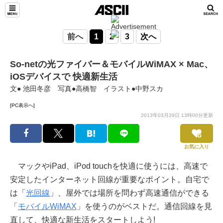
前へ
1
2
3
次へ
So-netの光ファイバー＆モバイルWiMAX × Mac、
iOSデバイスで 快適新生活
文● 池田冬彦 写真●高橋智 イラスト●中野スカ
[PC表示へ]
2013年03月29日 13時00分更新
お気に入り
マックやiPad、iPod touchを快適に使うには、高速で
安定したインターネット回線が重要なポイント。自宅で
は「
光回線
」、屋外では場所を問わず高速通信ができる
「
モバイルWiMAX
」を使うのがベストだ。通信回線を見
直して、快適な新生活をスタートしよう!