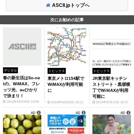
ASCII.jpトップへ
次にお勧めの記事
デジタル
トピックス
トピックス
春の新生活はSo-ne
東京メトロ154駅で
JR東京駅キッチン
tの、WiMAX、フレ
WiMAXが利用可能
ストリート・黒塀横
ッツ光、auひかり
に
丁でWiＭAXが利用
で決まり！
可能に
2013年03月29日 13:06
2013年04月26日 18:11
2013年05月13日 16:27
AD
AD
AD