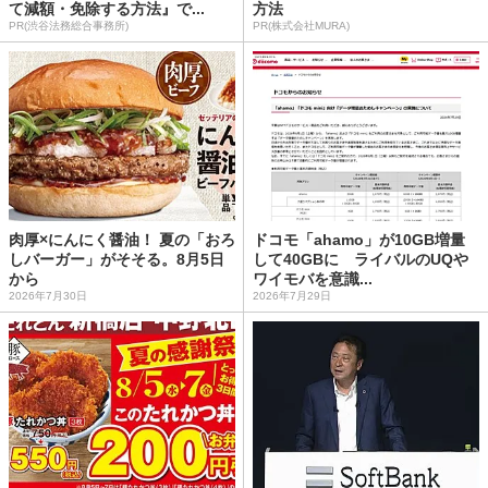
て減額・免除する方法』で...
方法
PR(渋谷法務総合事務所)
PR(株式会社MURA)
肉厚×にんにく醤油！ 夏の「おろ
ドコモ「ahamo」が10GB増量
しバーガー」がそそる。8月5日
して40GBに ライバルのUQや
から
ワイモバを意識...
2026年7月30日
2026年7月29日