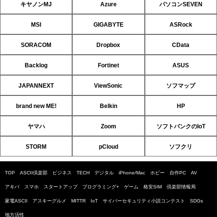
キヤノンMJ
Azure
パソコンSEVEN
MSI
GIGABYTE
ASRock
SORACOM
Dropbox
CData
Backlog
Fortinet
ASUS
JAPANNEXT
ViewSonic
ソフマップ
brand new ME!
Belkin
HP
ヤマハ
Zoom
ソフトバンクのIoT
STORM
pCloud
ソフクリ
TOP
ASCII倶楽部
ビジネス
TECH
デジタル
iPhone/Mac
ホビー
自作PC
AV
アキバ
スマホ
スタートアップ
プログラミング+
ゲーム
格安SIM
倶楽部情報局
家電ASCII
アスキーグルメ
MITTR
IoT
サイバーセキュリティ小説コンテスト
SDGs
地方活性