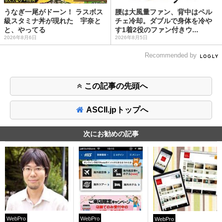
うなぎ一尾がドーン！ ラスボス
腰は大風量ファン、背中はペル
級スタミナ丼が現れた 宇奈と
チェ冷却。ダブルで身体を冷や
と、やってる
す1着2役のファン付きウ...
2026年8月6日
2026年8月5日
Recommended by
この記事の先頭へ
ASCII.jpトップへ
次にお勧めの記事
WebPro
WebPro
WebPro