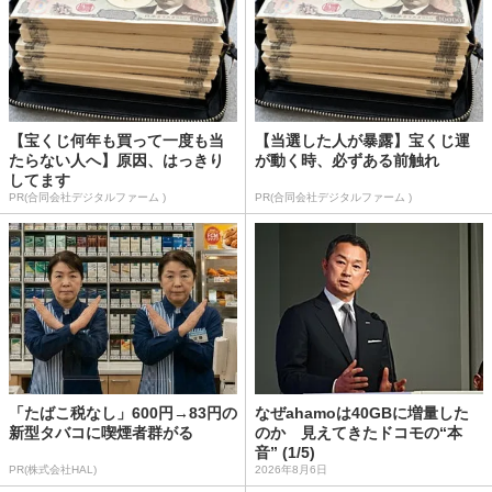
【宝くじ何年も買って一度も当
【当選した人が暴露】宝くじ運
たらない人へ】原因、はっきり
が動く時、必ずある前触れ
してます
PR(合同会社デジタルファーム )
PR(合同会社デジタルファーム )
「たばこ税なし」600円→83円の
なぜahamoは40GBに増量した
新型タバコに喫煙者群がる
のか 見えてきたドコモの“本
音” (1/5)
PR(株式会社HAL)
2026年8月6日