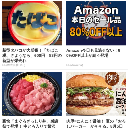
新型タバコが大反響！「たばこ
Amazon今日も見逃せない！8
税、さようなら」600円→83円の
0%OFF以上が続々登場
新型が爆売れ
PR(株式会社HAL)
PR(Amazon)
豪快「まぐろぎっしり丼」感謝
肉厚×にんにく醤油！ 夏の「おろ
祭で登場！ 中とろ入りで贅沢
しバーガー」がそそる。8月5日