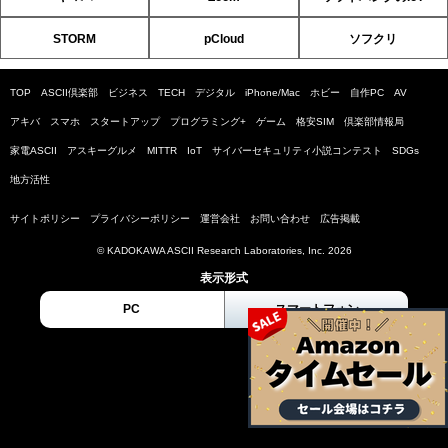
STORM
pCloud
ソフクリ
TOP
ASCII倶楽部
ビジネス
TECH
デジタル
iPhone/Mac
ホビー
自作PC
AV
アキバ
スマホ
スタートアップ
プログラミング+
ゲーム
格安SIM
倶楽部情報局
家電ASCII
アスキーグルメ
MITTR
IoT
サイバーセキュリティ小説コンテスト
SDGs
地方活性
サイトポリシー
プライバシーポリシー
運営会社
お問い合わせ
広告掲載
© KADOKAWA ASCII Research Laboratories, Inc. 2026
表示形式
PC
スマートフォン