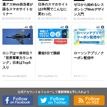
週アスWeb担当者が
日本のスマホサイト
ゼロから始めるレス
語るスマホサイトセ
は2年間でこんなに
ポンシブWebデザイ
ミナー
変わった
ン入門
2013年02月25日 11:00
2013年03月27日 11:00
2012年06月04日 11:00
AD
AD
AD
ロシアは一体何位？
最短5分で接続
ローソンアプリ／ク
「世界軍事力ランキ
ーポン配信中
ング」日本はTop5
入り
PR Skyrocket株式会社
PR LotusFlare Inc
PR ローソン
公式アカウントをフォローして最新情報を手に入れよう