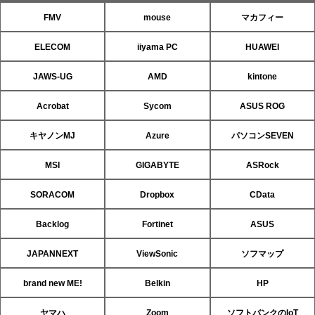
FMV
mouse
マカフィー
ELECOM
iiyama PC
HUAWEI
JAWS-UG
AMD
kintone
Acrobat
Sycom
ASUS ROG
キヤノンMJ
Azure
パソコンSEVEN
MSI
GIGABYTE
ASRock
SORACOM
Dropbox
CData
Backlog
Fortinet
ASUS
JAPANNEXT
ViewSonic
ソフマップ
brand new ME!
Belkin
HP
ヤマハ
Zoom
ソフトバンクのIoT