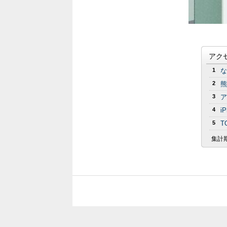
アク
1
な
2
熊
3
ア
4
i
5
T
集計