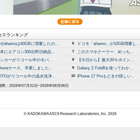
セスランキング
ぜahamoは40GBに増量したの...
6
ドコモ「ahamo」が10GB増量し...
本にエアコン300台即日納品...
7
このスマホクーラー、めっち...
ンカーがリコール中のモバ...
8
【今日から】最大30％ポイン...
Phoneケース、卒業しました...
9
Galaxy Z Fold8を使ってわか...
OTOがリコール中の温水洗浄...
10
iPhone 17 Proもどきの怪しい...
期間：
2026年07月31日~2026年08月06日
© KADOKAWA ASCII Research Laboratories, Inc.
2026