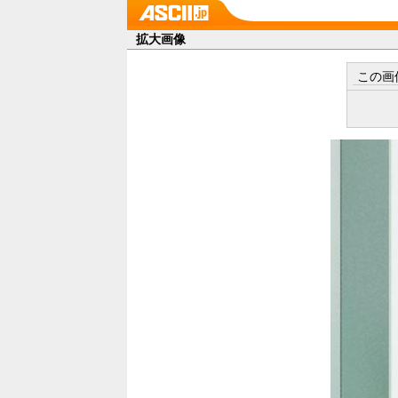
拡大画像
この画