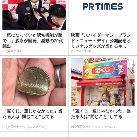
「気になっていた認知機能が菌
映画『スパイダーマン：ブラン
で…」森永が開発。感動の70代
ド・ニュー・デイ』公開記念オ
続出
リジナルグッズが当たるキ...
PR(森永乳業)
2026年7月13日
「宝くじ、運じゃなかった」当
「宝くじ、運じゃなかった」当
たる人は“同じこと”してる
たる人は“同じこと”してる
PR(合同会社デジタルファーム )
PR(合同会社デジタルファーム )