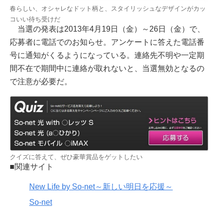
春らしい、オシャレなドット柄と、スタイリッシュなデザインがカッ
コいい待ち受けだ
当選の発表は2013年4月19日（金）～26日（金）で、
応募者に電話でのお知らせ。アンケートに答えた電話番
号に通知がくるようになっている。連絡先不明や一定期
間不在で期間中に連絡が取れないと、当選無効となるの
で注意が必要だ。
クイズに答えて、ぜひ豪華賞品をゲットしたい
■関連サイト
New Life by So-net～新しい明日を応援～
So-net