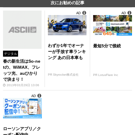
次にお勧めの記事
AD
AD
わずか1年でオーナ
最短5分で接続
ーが手放す車ランキ
デジタル
ング あの日本車も
春の新生活はSo-ne
tの、WiMAX、フレ
ッツ光、auひかり
PR Skyrocket株式会社
PR LotusFlare Inc
で決まり！
2013年03月29日 13:06
AD
ローソンアプリ／ク
ーポン配信中