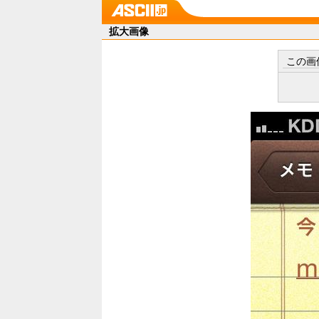
拡大画像
この画