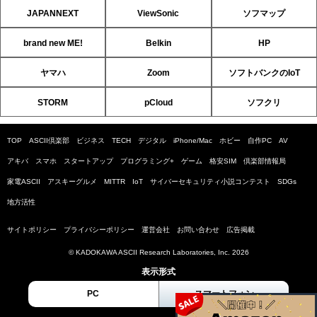
JAPANNEXT
ViewSonic
ソフマップ
brand new ME!
Belkin
HP
ヤマハ
Zoom
ソフトバンクのIoT
STORM
pCloud
ソフクリ
TOP
ASCII倶楽部
ビジネス
TECH
デジタル
iPhone/Mac
ホビー
自作PC
AV
アキバ
スマホ
スタートアップ
プログラミング+
ゲーム
格安SIM
倶楽部情報局
家電ASCII
アスキーグルメ
MITTR
IoT
サイバーセキュリティ小説コンテスト
SDGs
地方活性
サイトポリシー
プライバシーポリシー
運営会社
お問い合わせ
広告掲載
© KADOKAWA ASCII Research Laboratories, Inc. 2026
表示形式
PC
スマートフォン