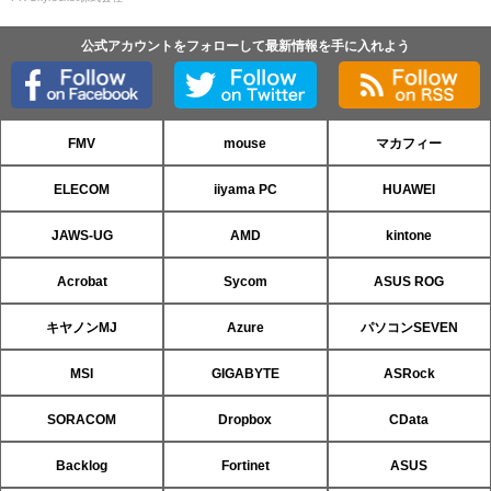
公式アカウントをフォローして最新情報を手に入れよう
FMV
mouse
マカフィー
ELECOM
iiyama PC
HUAWEI
JAWS-UG
AMD
kintone
Acrobat
Sycom
ASUS ROG
キヤノンMJ
Azure
パソコンSEVEN
MSI
GIGABYTE
ASRock
SORACOM
Dropbox
CData
Backlog
Fortinet
ASUS