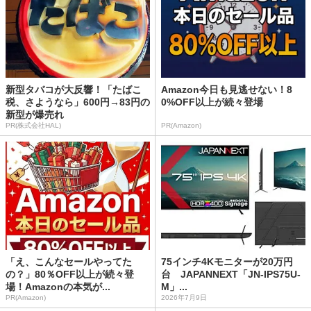
新型タバコが大反響！「たばこ
Amazon今日も見逃せない！8
税、さようなら」600円→83円の
0%OFF以上が続々登場
新型が爆売れ
PR(株式会社HAL)
PR(Amazon)
「え、こんなセールやってた
75インチ4Kモニターが20万円
の？」80％OFF以上が続々登
台 JAPANNEXT「JN-IPS75U-
場！Amazonの本気が...
M」...
PR(Amazon)
2026年7月9日