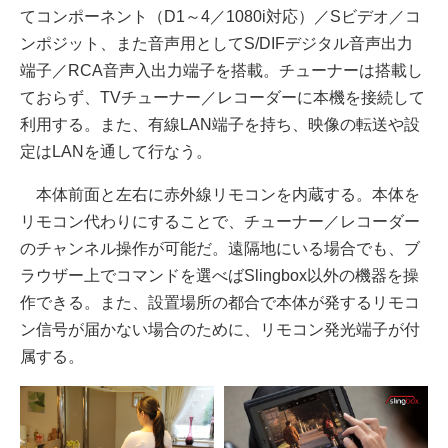
てコンポーネント（D1～4／1080i対応）／Sビデオ／コ
ンポジット、また音声用としてS/DIFデジタル音声出力
端子／RCA音声入出力端子を搭載。チューナーは搭載し
ておらず、TVチューナー／レコーダーに本機を接続して
利用する。また、有線LAN端子を持ち、映像の転送や設
定はLANを通して行なう。
本体前面と左右に赤外線リモコンを内蔵する。本体を
リモコン代わりにすることで、チューナー／レコーダー
のチャンネル操作が可能だ。遠隔地にいる場合でも、ブ
ラウザー上でコマンドを選べばSlingbox以外の機器を操
作できる。また、設置場所の都合で本体が発するリモコ
ン信号が届かない場合のために、リモコン発光端子が付
属する。