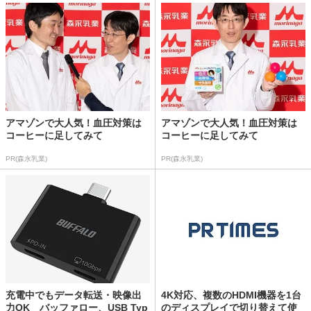
アマゾンで大人気！血圧対策は
アマゾンで大人気！血圧対策は
コーヒーに足してみて
コーヒーに足してみて
PR(森永乳業)
PR(森永乳業)
充電中でもデータ転送・映像出
4K対応、複数のHDMI機器を1台
力OK バッファロー、USB Typ
のディスプレイで切り替えて使