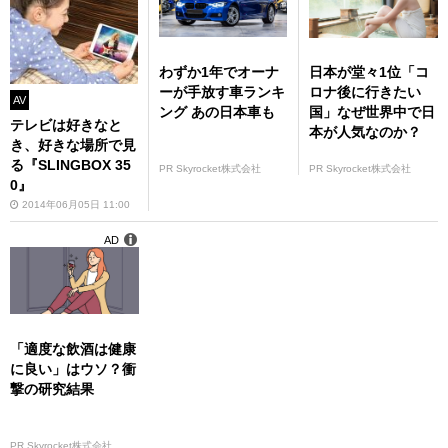
わずか1年でオーナ
日本が堂々1位「コ
ーが手放す車ランキ
ロナ後に行きたい
AV
ング あの日本車も
国」なぜ世界中で日
テレビは好きなと
本が人気なのか？
き、好きな場所で見
る『SLINGBOX 35
PR Skyrocket株式会社
PR Skyrocket株式会社
0』
2014年06月05日 11:00
AD
「適度な飲酒は健康
に良い」はウソ？衝
撃の研究結果
PR Skyrocket株式会社