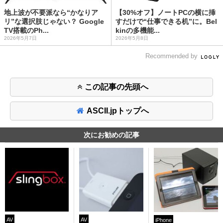
地上波が不要派なら“かなりア
【30%オフ】ノートPCの横に挿
リ”な選択肢じゃない？ Google
すだけで“仕事できる机”に。Bel
TV搭載のPh...
kinの多機能...
2026年5月7日
2026年5月8日
Recommended by
この記事の先頭へ
ASCII.jpトップへ
次にお勧めの記事
AV
AV
iPhone