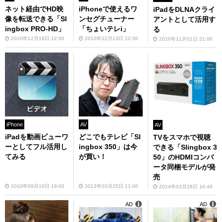
ネット経由でHD映
iPhoneで使えるワ
iPadをDLNAクライ
像を転送できる「Sl
ンセグチューナー
アントとして活用す
ingbox PRO-HD」
「ちょいテレi」
る
2010年12月18日 12:00
2010年12月13日 12:00
2010年11月01日 21:00
iPhone
AV
AV
iPadを動画ビューワ
どこでもテレビ「Sl
TVをスマホで視聴
ーとしてフル活用し
ingbox 350」は今
できる「Slingbox 3
てみる
が買い！
50」のHDMIコンバ
ータ同梱モデルが発
売
2010年09月10日 19:00
2013年03月25日 11:00
2014年03月28日 16:49
AD
AD