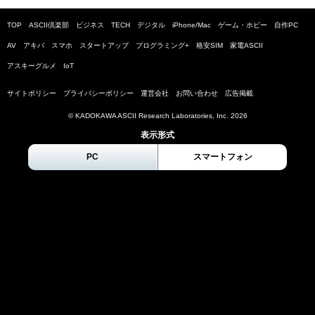
TOP
ASCII倶楽部
ビジネス
TECH
デジタル
iPhone/Mac
ゲーム・ホビー
自作PC
AV
アキバ
スマホ
スタートアップ
プログラミング+
格安SIM
家電ASCII
アスキーグルメ
IoT
サイトポリシー
プライバシーポリシー
運営会社
お問い合わせ
広告掲載
© KADOKAWA ASCII Research Laboratories, Inc.
2026
表示形式
PC
スマートフォン