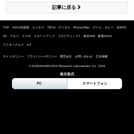
記事に戻る
TOP
ASCII倶楽部
ビジネス
TECH
デジタル
iPhone/Mac
ゲーム・ホビー
自作PC
AV
アキバ
スマホ
スタートアップ
プログラミング+
格安SIM
家電ASCII
アスキーグルメ
IoT
サイトポリシー
プライバシーポリシー
運営会社
お問い合わせ
広告掲載
© KADOKAWA ASCII Research Laboratories, Inc.
2026
表示形式
PC
スマートフォン