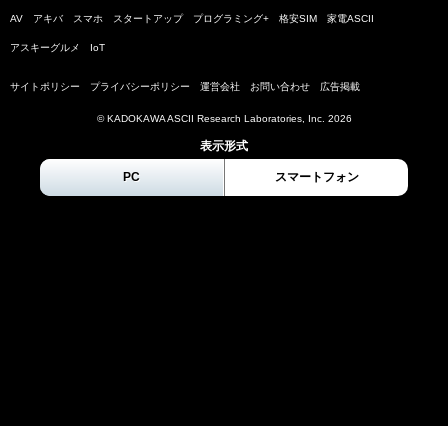
AV
アキバ
スマホ
スタートアップ
プログラミング+
格安SIM
家電ASCII
アスキーグルメ
IoT
サイトポリシー
プライバシーポリシー
運営会社
お問い合わせ
広告掲載
© KADOKAWA ASCII Research Laboratories, Inc.
2026
表示形式
PC
スマートフォン