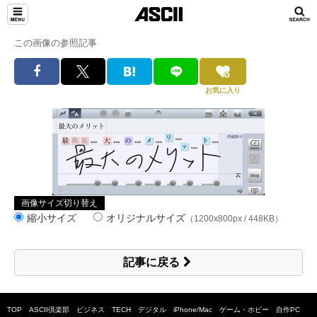
この画像の参照記事
お気に入り
画像サイズ切り替え
縮小サイズ
オリジナルサイズ
（1200x800px / 448KB）
記事に戻る
TOP
ASCII倶楽部
ビジネス
TECH
デジタル
iPhone/Mac
ゲーム・ホビー
自作PC