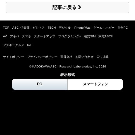
記事に戻る
TOP
ASCII倶楽部
ビジネス
TECH
デジタル
iPhone/Mac
ゲーム・ホビー
自作PC
AV
アキバ
スマホ
スタートアップ
プログラミング+
格安SIM
家電ASCII
アスキーグルメ
IoT
サイトポリシー
プライバシーポリシー
運営会社
お問い合わせ
広告掲載
© KADOKAWA ASCII Research Laboratories, Inc.
2026
表示形式
PC
スマートフォン