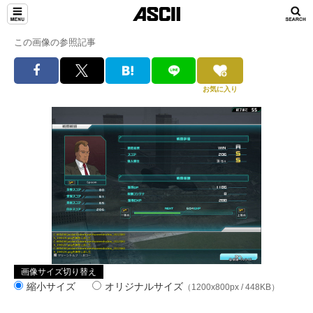
この画像の参照記事
お気に入り
画像サイズ切り替え
縮小サイズ
オリジナルサイズ
（1200x800px / 448KB）