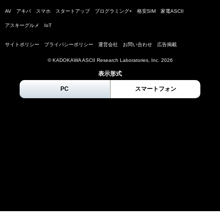
AV
アキバ
スマホ
スタートアップ
プログラミング+
格安SIM
家電ASCII
アスキーグルメ
IoT
サイトポリシー
プライバシーポリシー
運営会社
お問い合わせ
広告掲載
© KADOKAWA ASCII Research Laboratories, Inc.
2026
表示形式
PC
スマートフォン