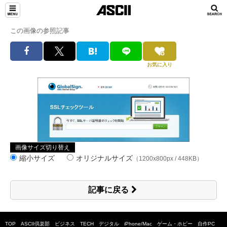
この画像の参照記事
お気に入り
画像サイズ切り替え
縮小サイズ
オリジナルサイズ
（1200x800px / 448KB）
記事に戻る
TOP
ASCII倶楽部
ビジネス
TECH
デジタル
iPhone/Mac
ゲーム・ホビー
自作PC