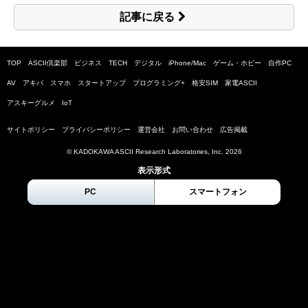
記事に戻る
TOP
ASCII倶楽部
ビジネス
TECH
デジタル
iPhone/Mac
ゲーム・ホビー
自作PC
AV
アキバ
スマホ
スタートアップ
プログラミング+
格安SIM
家電ASCII
アスキーグルメ
IoT
サイトポリシー
プライバシーポリシー
運営会社
お問い合わせ
広告掲載
© KADOKAWA ASCII Research Laboratories, Inc.
2026
表示形式
PC
スマートフォン