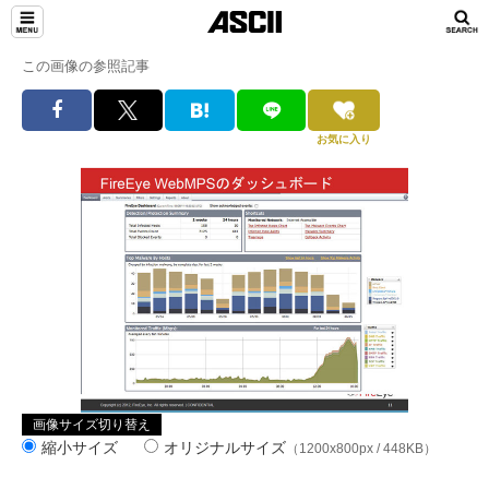
この画像の参照記事
お気に入り
画像サイズ切り替え
縮小サイズ
オリジナルサイズ
（1200x800px / 448KB）