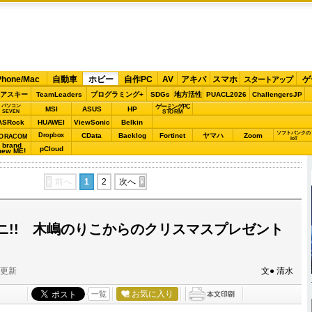
Phone/Mac
自動車
ホビー
自作PC
AV
アキバ
スマホ
ゲ
スタートアップ
アスキー
TeamLeaders
プログラミング+
SDGs
地方活性
PUACL2026
ChallengersJP
パソコン
ゲーミングPC
MSI
ASUS
HP
STORM
SEVEN
ASRock
HUAWEI
ViewSonic
Belkin
ソフトバンクの
Dropbox
CData
Backlog
Fortinet
ヤマハ
Zoom
ORACOM
IoT
brand
pCloud
new ME!
前へ
1
2
次へ
ニ!! 木嶋のりこからのクリスマスプレゼント
分更新
文● 清水
お気に入り
一覧