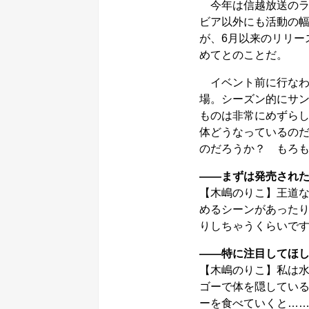
今年は信越放送のラ
ビア以外にも活動の幅
が、6月以来のリリー
めてとのことだ。
イベント前に行なわれ
場。シーズン的にサ
ものは非常にめずら
体どうなっているの
のだろうか？ もろ
――まずは発売された
【木嶋のりこ】王道
めるシーンがあった
りしちゃうくらいで
――特に注目してほ
【木嶋のりこ】私は
ゴーで体を隠してい
ーを食べていくと…