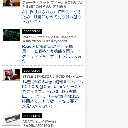
フォーティネット フィールドCTOがAI
とIT部門の付き合い方を語る
AIに振り回されないIT部門になる
ため、IT部門が今考えなければな
らないこと
sponsored
Razer Huntsman V3 HE Magnetic
Tenkeyless 8kHz Keyboard
Razer初の磁気式スイッチ採
用？ 低価格と多機能を両立した
ゲーミングキーボードを試してみ
た
sponsored
STYLE-14FH132-U5-UCSXをレビュー
14型で約0.84kgの超軽量モバイル
PC！CPUはCore Ultraシリーズ3
でディスプレーはOLED（有機
EL）、バッテリー駆動時間は13
時間超え。もう欲しくなる要素し
か見つからないッ！
sponsored
ADATA（エイデータ）
「AD5U480016G-D」