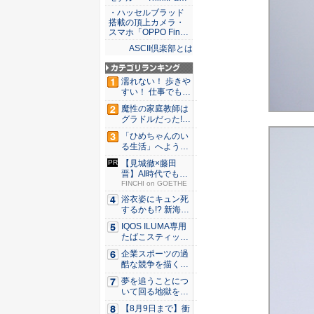
・ハッセルブラッド
搭載の頂上カメラ・
スマホ「OPPO Fin…
ASCII倶楽部とは
濡れない！ 歩きや
すい！ 仕事でも履
ける...
魔性の家庭教師は
グラドルだった!?
村雨...
「ひめちゃんのい
る生活」へようこ
そ！ 「...
【見城徹×藤田
晋】AI時代でも変
わらない...
FINCHI on GOETHE
浴衣姿にキュン死
するかも!? 新海ま
きが...
IQOS ILUMA専用
たばこスティッ
ク...
企業スポーツの過
酷な競争を描く『J
JM ...
夢を追うことにつ
いて回る地獄を描
く『二階...
【8月9日まで】衝