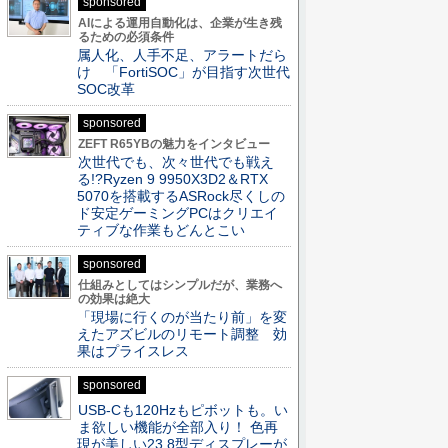
sponsored
AIによる運用自動化は、企業が生き残
るための必須条件
属人化、人手不足、アラートだら
け 「FortiSOC」が目指す次世代
SOC改革
sponsored
ZEFT R65YBの魅力をインタビュー
次世代でも、次々世代でも戦え
る!?Ryzen 9 9950X3D2＆RTX
5070を搭載するASRock尽くしの
ド安定ゲーミングPCはクリエイ
ティブな作業もどんとこい
sponsored
仕組みとしてはシンプルだが、業務へ
の効果は絶大
「現場に行くのが当たり前」を変
えたアズビルのリモート調整 効
果はプライスレス
sponsored
USB-Cも120Hzもピボットも。い
ま欲しい機能が全部入り！ 色再
現が美しい23.8型ディスプレーが