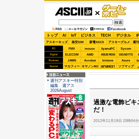
ASCII.jp
ゲーム・
ホビー
トップ
AI
IoT
ビジネス
TECH
デジタル
i
アスキーキッズ
格安SIM
家電ASCII
アスキーグルメ
週刊
FMV
mouse
iiyamaPC
Sycom
PC
ELECOM
AMD
ASUS ROG
Digital
GIGABYTE
JAWS
Acrobat
kintone
Azure
Business
S
JAPANNEXT
マカフィー
キヤノンMJ
ソフマップ
Special
注目ニュース
週刊アスキー特別
編集 週アス
2026August
過激な電飾ビキ
だ！
2012年11月19日 20時04