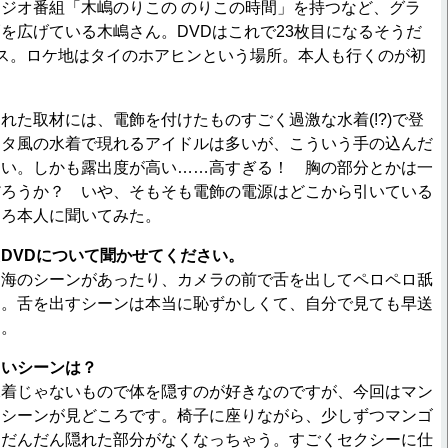
ジオ番組「木嶋のりこの のりこの時間」を持つなど、グラ
を広げている木嶋さん。DVDはこれで23枚目になるそうだ
ス。ロケ地はタイのホアヒンという場所。本人も行くのが初
た取材には、電飾を付けたものすごく過激な水着(!?)で登
ンタ風の水着で現れるアイドルは多いが、こういう手の込んだ
しい。しかも露出度が高い……高すぎる！ 胸の部分とかは一
だろうか？ いや、そもそも電飾の電源はどこから引いている
もろ本人に聞いてみた。
DVDについて聞かせてください。
な海のシーンがあったり、カメラの前で舌を出してペロペロ舐
り。舌を出すシーンは本当に恥ずかしくて、自分で見ても早送
す。
しいシーンは？
水着じゃないもので体を隠すのが好きなのですが、今回はマン
るシーンが見どころです。椅子に座りながら、少しずつマンゴ
…だんだん隠れた部分がなくなっちゃう。すごくセクシーに仕