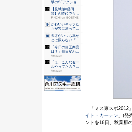
撃のSFアクション
『G...
【見城徹×藤田
晋】AI時代でも変
わらない...
FINCHI on GOETHE
かわいいキャラた
ちが穴に潜ってひ
どい目に...
天才がいつも幸せ
とは限らない『ダ
イヤモン...
「今日の目玉商品
は？」毎日変わる
Amaz...
Amazon
「え、こんなセー
ルやってたの？」
80％O...
Amazon
「ミス東スポ2012
イト・カーテン
」(発
ントを18日、秋葉原のラ