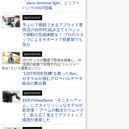
「stera terminal light」とソフト
バンクのIoT回線
sponsored
手ぶらで挑戦できるアプライド豊
田店の自作PC組み立てイベント
で感動の完成体験を！ プロのスタ
ッフによるサポートで初参加でも
安心
sponsored
ガバナンスの徹底で安全を担保し、AI
活用の促進で目指すのは“トレジャー
Box”という成長エンジン
“120TB消失危機”を救ったBox。
ゼネラルが挑むグローバルデータ
統合の舞台裏
sponsored
好評のViewSonic「モニターアー
ム」にスタイリッシュなモデルが
新登場！ アームの動きがスムーズ
で、机も広く使えてデスクトップ
環境が激変した