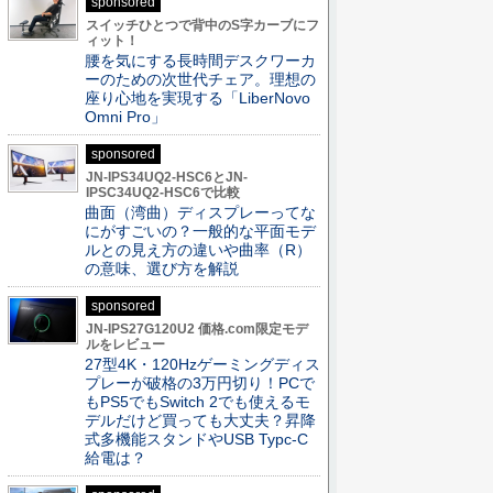
sponsored
スイッチひとつで背中のS字カーブにフ
ィット！
腰を気にする長時間デスクワーカ
ーのための次世代チェア。理想の
座り心地を実現する「LiberNovo
Omni Pro」
sponsored
JN-IPS34UQ2-HSC6とJN-
IPSC34UQ2-HSC6で比較
曲面（湾曲）ディスプレーってな
にがすごいの？一般的な平面モデ
ルとの見え方の違いや曲率（R）
の意味、選び方を解説
sponsored
JN-IPS27G120U2 価格.com限定モデ
ルをレビュー
27型4K・120Hzゲーミングディス
プレーが破格の3万円切り！PCで
もPS5でもSwitch 2でも使えるモ
デルだけど買っても大丈夫？昇降
式多機能スタンドやUSB Typc-C
給電は？