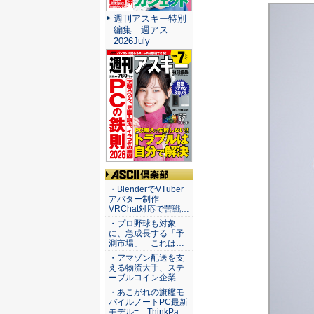
週刊アスキー特別
編集 週アス
2026July
ASCII倶楽部
・BlenderでVTuber
アバター制作
VRChat対応で苦戦…
・プロ野球も対象
に、急成長する「予
測市場」 これは…
・アマゾン配送を支
える物流大手、ステ
ーブルコイン企業…
・あこがれの旗艦モ
バイルノートPC最新
モデル=「ThinkPa…