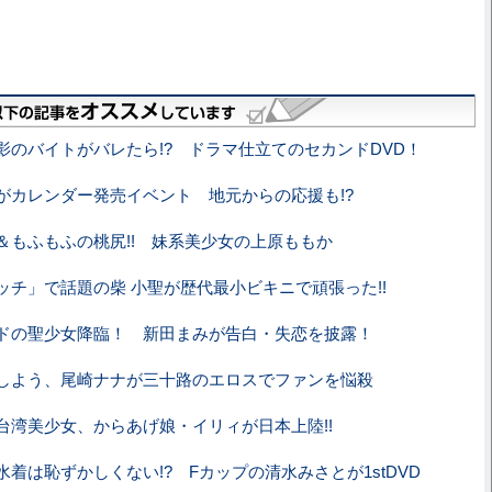
影のバイトがバレたら!? ドラマ仕立てのセカンドDVD！
がカレンダー発売イベント 地元からの応援も!?
＆もふもふの桃尻!! 妹系美少女の上原ももか
ッチ」で話題の柴 小聖が歴代最小ビキニで頑張った!!
ドの聖少女降臨！ 新田まみが告白・失恋を披露！
しよう、尾崎ナナが三十路のエロスでファンを悩殺
台湾美少女、からあげ娘・イリィが日本上陸!!
水着は恥ずかしくない!? Fカップの清水みさとが1stDVD