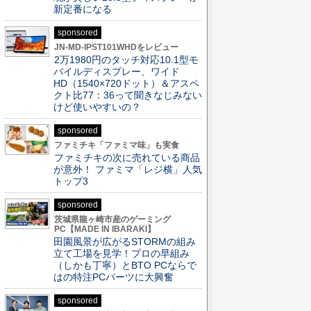
新定番になる
sponsored
JN-MD-IPST101WHDをレビュー
2万1980円のタッチ対応10.1型モ
バイルディスプレー、ワイド
HD（1540×720ドット）＆アスペ
クト比77：36って聞きなじみない
けど使いやすいの？
sponsored
ファミチキ「ファミマ味」も実食
ファミチキの次に売れている商品
が意外！ ファミマ「レジ横」人気
トップ3
sponsored
茨城県龍ヶ崎市産のゲーミング
PC【MADE IN IBARAKI】
田園風景が広がるSTORMの組み
立て工場を見学！プロの早組み
（しかも丁寧）とBTO PCならで
はの特注PCパーツに大興奮
sponsored