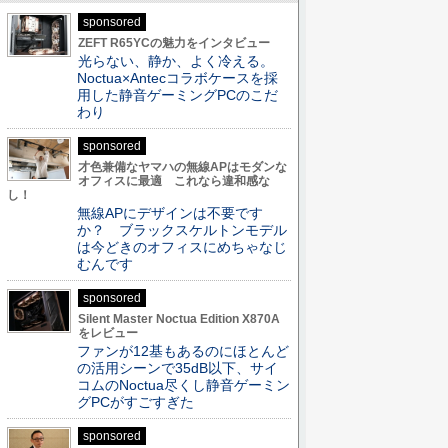
sponsored
ZEFT R65YCの魅力をインタビュー
光らない、静か、よく冷える。
Noctua×Antecコラボケースを採
用した静音ゲーミングPCのこだ
わり
sponsored
才色兼備なヤマハの無線APはモダンな
オフィスに最適 これなら違和感な
し！
無線APにデザインは不要です
か？ ブラックスケルトンモデル
は今どきのオフィスにめちゃなじ
むんです
sponsored
Silent Master Noctua Edition X870A
をレビュー
ファンが12基もあるのにほとんど
の活用シーンで35dB以下、サイ
コムのNoctua尽くし静音ゲーミン
グPCがすごすぎた
sponsored