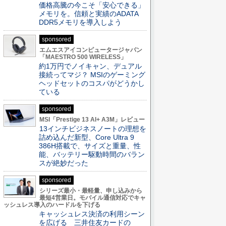
価格高騰の今こそ「安心できる」
メモリを。信頼と実績のADATA
DDR5メモリを導入しよう
sponsored
エムエスアイコンピュータージャパン
「MAESTRO 500 WIRELESS」
約1万円でノイキャン、デュアル
接続ってマジ？ MSIのゲーミング
ヘッドセットのコスパがどうかし
ている
sponsored
MSI「Prestige 13 AI+ A3M」レビュー
13インチビジネスノートの理想を
詰め込んだ新型、Core Ultra 9
386H搭載で、サイズと重量、性
能、バッテリー駆動時間のバラン
スが絶妙だった
sponsored
シリーズ最小・最軽量、申し込みから
最短4営業日。モバイル通信対応でキャ
ッシュレス導入のハードルを下げる
キャッシュレス決済の利用シーン
を広げる 三井住友カードの