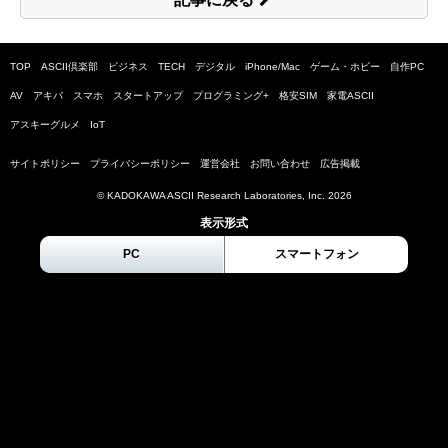
TOP
ASCII倶楽部
ビジネス
TECH
デジタル
iPhone/Mac
ゲーム・ホビー
自作PC
AV
アキバ
スマホ
スタートアップ
プログラミング+
格安SIM
家電ASCII
アスキーグルメ
IoT
サイトポリシー
プライバシーポリシー
運営会社
お問い合わせ
広告掲載
© KADOKAWA ASCII Research Laboratories, Inc.
2026
表示形式
PC
スマートフォン