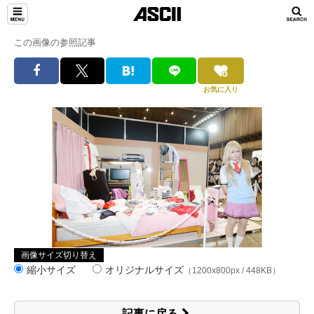
この画像の参照記事
お気に入り
画像サイズ切り替え
縮小サイズ
オリジナルサイズ
（1200x800px / 448KB）
記事に戻る