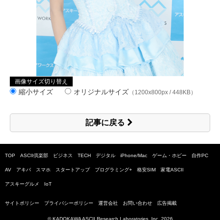
画像サイズ切り替え
縮小サイズ
オリジナルサイズ
（1200x800px / 448KB）
記事に戻る
TOP
ASCII倶楽部
ビジネス
TECH
デジタル
iPhone/Mac
ゲーム・ホビー
自作PC
AV
アキバ
スマホ
スタートアップ
プログラミング+
格安SIM
家電ASCII
アスキーグルメ
IoT
サイトポリシー
プライバシーポリシー
運営会社
お問い合わせ
広告掲載
© KADOKAWA ASCII Research Laboratories, Inc.
2026