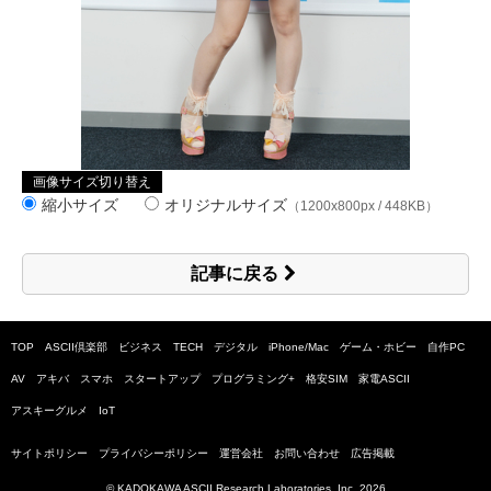
画像サイズ切り替え
縮小サイズ
オリジナルサイズ
（1200x800px / 448KB）
記事に戻る
TOP
ASCII倶楽部
ビジネス
TECH
デジタル
iPhone/Mac
ゲーム・ホビー
自作PC
AV
アキバ
スマホ
スタートアップ
プログラミング+
格安SIM
家電ASCII
アスキーグルメ
IoT
サイトポリシー
プライバシーポリシー
運営会社
お問い合わせ
広告掲載
© KADOKAWA ASCII Research Laboratories, Inc.
2026