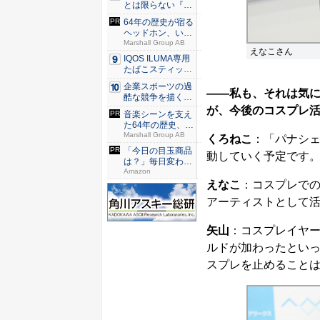
とは限らない『ダ
イヤモン...
64年の歴史が宿る
ヘッドホン、いい
意味で...
Marshall Group AB
えなこさん
IQOS ILUMA専用
たばこスティッ
ク...
企業スポーツの過
――私も、それは気
酷な競争を描く『J
JM ...
が、今後のコスプレ
音楽シーンを支え
た64年の歴史、こ
のヘッ...
Marshall Group AB
くろねこ
：「パナシ
「今日の目玉商品
動していく予定です
は？」毎日変わる
Amaz...
Amazon
えなこ
：コスプレでの
アーティストとして
矢山
：コスプレイヤ
ルドが加わったとい
スプレを止めること