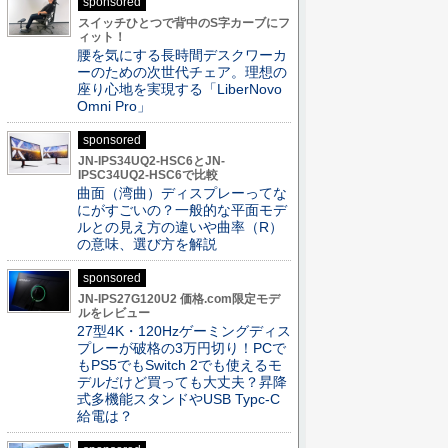
sponsored
スイッチひとつで背中のS字カーブにフ
ィット！
腰を気にする長時間デスクワーカ
ーのための次世代チェア。理想の
座り心地を実現する「LiberNovo
Omni Pro」
sponsored
JN-IPS34UQ2-HSC6とJN-
IPSC34UQ2-HSC6で比較
曲面（湾曲）ディスプレーってな
にがすごいの？一般的な平面モデ
ルとの見え方の違いや曲率（R）
の意味、選び方を解説
sponsored
JN-IPS27G120U2 価格.com限定モデ
ルをレビュー
27型4K・120Hzゲーミングディス
プレーが破格の3万円切り！PCで
もPS5でもSwitch 2でも使えるモ
デルだけど買っても大丈夫？昇降
式多機能スタンドやUSB Typc-C
給電は？