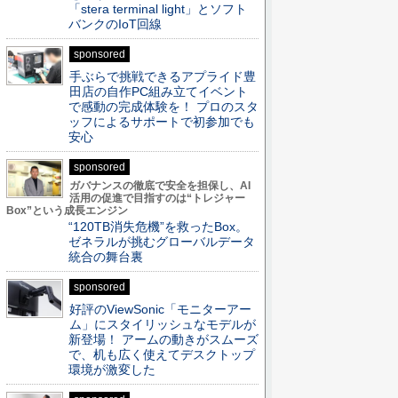
「stera terminal light」とソフト
バンクのIoT回線
sponsored
手ぶらで挑戦できるアプライド豊
田店の自作PC組み立てイベント
で感動の完成体験を！ プロのスタ
ッフによるサポートで初参加でも
安心
sponsored
ガバナンスの徹底で安全を担保し、AI
活用の促進で目指すのは“トレジャー
Box”という成長エンジン
“120TB消失危機”を救ったBox。
ゼネラルが挑むグローバルデータ
統合の舞台裏
sponsored
好評のViewSonic「モニターアー
ム」にスタイリッシュなモデルが
新登場！ アームの動きがスムーズ
で、机も広く使えてデスクトップ
環境が激変した