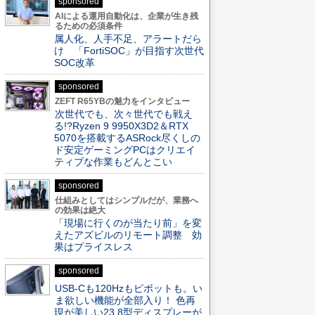
sponsored
AIによる運用自動化は、企業が生き残
るための必須条件
属人化、人手不足、アラートだら
け 「FortiSOC」が目指す次世代
SOC改革
sponsored
ZEFT R65YBの魅力をインタビュー
次世代でも、次々世代でも戦え
る!?Ryzen 9 9950X3D2＆RTX
5070を搭載するASRock尽くしの
ド安定ゲーミングPCはクリエイ
ティブな作業もどんとこい
sponsored
仕組みとしてはシンプルだが、業務へ
の効果は絶大
「現場に行くのが当たり前」を変
えたアズビルのリモート調整 効
果はプライスレス
sponsored
USB-Cも120Hzもピボットも。い
ま欲しい機能が全部入り！ 色再
現が美しい23.8型ディスプレーが