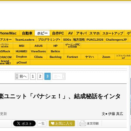
Phone/Mac
自動車
ホビー
自作PC
AV
アキバ
スマホ
ゲ
スタートアップ
アスキー
TeamLeaders
プログラミング+
SDGs
地方活性
PUACL2026
ChallengersJP
パソコン
ゲーミングPC
MSI
ASUS
HP
STORM
SEVEN
ASRock
HUAWEI
ViewSonic
Belkin
ソフトバンクの
Dropbox
CData
Backlog
Fortinet
ヤマハ
Zoom
ORACOM
IoT
brand
pCloud
new ME!
前へ
1
2
3
次へ
楽ユニット「パナシェ！」、結成秘話をインタ
分更新
文● 伊藤 真広
お気に入り
一覧