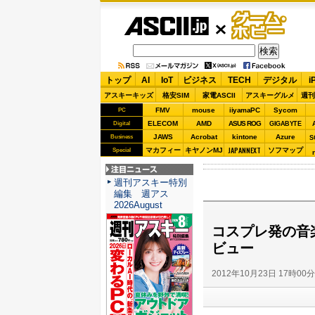
ASCII.jp
ゲーム・
ホビー
トップ
AI
IoT
ビジネス
TECH
デジタル
i
アスキーキッズ
格安SIM
家電ASCII
アスキーグルメ
週刊
FMV
mouse
iiyamaPC
Sycom
PC
ELECOM
AMD
ASUS ROG
Digital
GIGABYTE
JAWS
Acrobat
kintone
Azure
Business
S
JAPANNEXT
マカフィー
キヤノンMJ
ソフマップ
Special
注目ニュース
週刊アスキー特別
編集 週アス
2026August
コスプレ発の音
ビュー
2012年10月23日 17時00