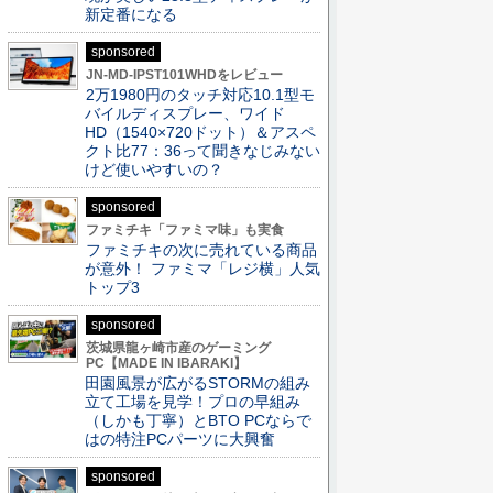
新定番になる
sponsored
JN-MD-IPST101WHDをレビュー
2万1980円のタッチ対応10.1型モ
バイルディスプレー、ワイド
HD（1540×720ドット）＆アスペ
クト比77：36って聞きなじみない
けど使いやすいの？
sponsored
ファミチキ「ファミマ味」も実食
ファミチキの次に売れている商品
が意外！ ファミマ「レジ横」人気
トップ3
sponsored
茨城県龍ヶ崎市産のゲーミング
PC【MADE IN IBARAKI】
田園風景が広がるSTORMの組み
立て工場を見学！プロの早組み
（しかも丁寧）とBTO PCならで
はの特注PCパーツに大興奮
sponsored