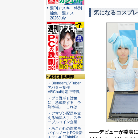
週刊アスキー特別
気になるコスプレ
編集 週アス
2026July
ASCII倶楽部
・BlenderでVTuber
アバター制作
VRChat対応で苦戦…
・プロ野球も対象
に、急成長する「予
測市場」 これは…
・アマゾン配送を支
える物流大手、ステ
ーブルコイン企業…
・あこがれの旗艦モ
――デビューが発表
バイルノートPC最新
モデル=「ThinkPa…