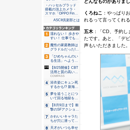
どんなものがありま
・ハッセルブラッド
搭載の頂上カメラ・
くろねこ
：やっぱり
スマホ「OPPO Fin…
れるって言ってくれ
ASCII倶楽部とは
五木
：「CD、予約し
濡れない！ 歩きや
たです。あと、「デ
すい！ 仕事でも履
ける...
声もいただきました
魔性の家庭教師は
グラドルだった!?
村雨...
「ひめちゃんのい
る生活」へようこ
そ！ 「...
【8/25開催】CBT
活用と質の高い探
究...
COMPASS
浴衣姿にキュン死
するかも!? 新海ま
きが...
夢を追うことにつ
いて回る地獄を描
く『二階...
【8月9日まで】衝
撃のSFアクション
『G...
かわいいキャラた
ちが穴に潜ってひ
どい目に...
天才がいつも幸せ