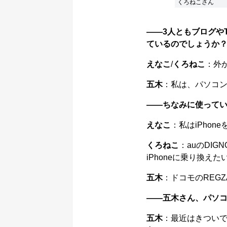
くろねこさん
――3人ともブログやT
ているのでしょうか
えなこ
/
くろねこ
：外
五木
：私は、パソコ
――ちなみに使って
えなこ
：私はiPhon
くろねこ
：auのDI
iPhoneに乗り換えた
五木
：ドコモのREG
――五木さん、パソ
五木
：最近はきつい