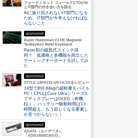
フォーティネット フィールドCTOがAI
とIT部門の付き合い方を語る
AIに振り回されないIT部門になる
ため、IT部門が今考えなければな
らないこと
sponsored
Razer Huntsman V3 HE Magnetic
Tenkeyless 8kHz Keyboard
Razer初の磁気式スイッチ採
用？ 低価格と多機能を両立した
ゲーミングキーボードを試してみ
た
sponsored
STYLE-14FH132-U5-UCSXをレビュー
14型で約0.84kgの超軽量モバイル
PC！CPUはCore Ultraシリーズ3
でディスプレーはOLED（有機
EL）、バッテリー駆動時間は13
時間超え。もう欲しくなる要素し
か見つからないッ！
sponsored
ADATA（エイデータ）
「AD5U480016G-D」