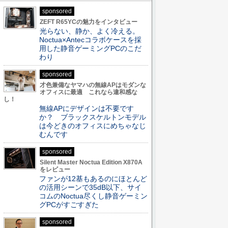
sponsored
ZEFT R65YCの魅力をインタビュー
光らない、静か、よく冷える。
Noctua×Antecコラボケースを採
用した静音ゲーミングPCのこだ
わり
sponsored
才色兼備なヤマハの無線APはモダンな
オフィスに最適 これなら違和感な
し！
無線APにデザインは不要です
か？ ブラックスケルトンモデル
は今どきのオフィスにめちゃなじ
むんです
sponsored
Silent Master Noctua Edition X870A
をレビュー
ファンが12基もあるのにほとんど
の活用シーンで35dB以下、サイ
コムのNoctua尽くし静音ゲーミン
グPCがすごすぎた
sponsored