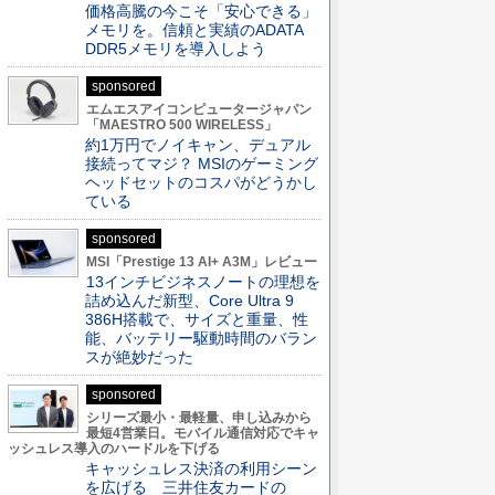
価格高騰の今こそ「安心できる」
メモリを。信頼と実績のADATA
DDR5メモリを導入しよう
sponsored
エムエスアイコンピュータージャパン
「MAESTRO 500 WIRELESS」
約1万円でノイキャン、デュアル
接続ってマジ？ MSIのゲーミング
ヘッドセットのコスパがどうかし
ている
sponsored
MSI「Prestige 13 AI+ A3M」レビュー
13インチビジネスノートの理想を
詰め込んだ新型、Core Ultra 9
386H搭載で、サイズと重量、性
能、バッテリー駆動時間のバラン
スが絶妙だった
sponsored
シリーズ最小・最軽量、申し込みから
最短4営業日。モバイル通信対応でキャ
ッシュレス導入のハードルを下げる
キャッシュレス決済の利用シーン
を広げる 三井住友カードの