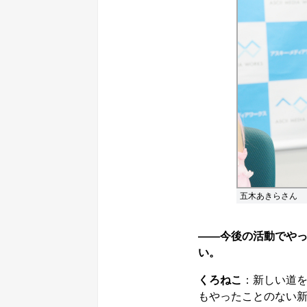
五木あきらさん
――今後の活動でや
い。
くろねこ
：新しい道
もやったことのない