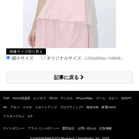
画像サイズ切り替え
縮小サイズ
オリジナルサイズ
（1200x800px / 448KB）
記事に戻る
TOP
ASCII倶楽部
ビジネス
TECH
デジタル
iPhone/Mac
ゲーム・ホビー
自作PC
AV
アキバ
スマホ
スタートアップ
プログラミング+
格安SIM
家電ASCII
アスキーグルメ
IoT
サイトポリシー
プライバシーポリシー
運営会社
お問い合わせ
広告掲載
© KADOKAWA ASCII Research Laboratories, Inc.
2026