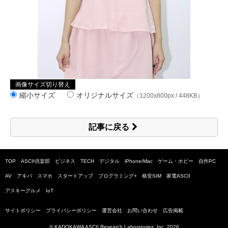
画像サイズ切り替え
縮小サイズ
オリジナルサイズ
（1200x800px / 448KB）
記事に戻る
TOP
ASCII倶楽部
ビジネス
TECH
デジタル
iPhone/Mac
ゲーム・ホビー
自作PC
AV
アキバ
スマホ
スタートアップ
プログラミング+
格安SIM
家電ASCII
アスキーグルメ
IoT
サイトポリシー
プライバシーポリシー
運営会社
お問い合わせ
広告掲載
© KADOKAWA ASCII Research Laboratories, Inc.
2026