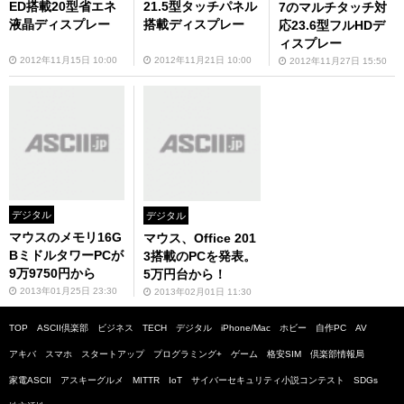
ED搭載20型省エネ
21.5型タッチパネル
7のマルチタッチ対
液晶ディスプレー
搭載ディスプレー
応23.6型フルHDデ
ィスプレー
2012年11月15日 10:00
2012年11月21日 10:00
2012年11月27日 15:50
デジタル
デジタル
マウスのメモリ16G
マウス、Office 201
BミドルタワーPCが
3搭載のPCを発表。
9万9750円から
5万円台から！
2013年01月25日 23:30
2013年02月01日 11:30
TOP
ASCII倶楽部
ビジネス
TECH
デジタル
iPhone/Mac
ホビー
自作PC
AV
アキバ
スマホ
スタートアップ
プログラミング+
ゲーム
格安SIM
倶楽部情報局
家電ASCII
アスキーグルメ
MITTR
IoT
サイバーセキュリティ小説コンテスト
SDGs