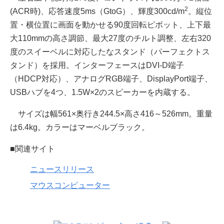
2
(ACR時)、応答速度5ms（GtoG）、輝度300cd/m
。縦位
置・横位置に画面を動かせる90度回転ピボット、上下最
大110mmの高さ調節、最大27度のチルト調整、左右320
度のスイーベルに対応したなスタンド（パーフェクトス
タンド）を採用。インターフェースはDVI-D端子
（HDCP対応）、アナログRGB端子、DisplayPort端子、
USBハブを4つ、1.5W×2のスピーカーを内蔵する。
サイズは幅561×奥行き244.5×高さ416～526mm。重量
は6.4kg。カラーはマーベルブラック。
■関連サイト
ニュースリリース
マウスコンピューター