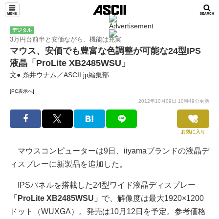
デジタル
3万円台前半と安価ながら、機能は充実
マウス、安価でも豊富な色調整が可能な24型IPS
液晶「ProLite XB2485WSU」
文● 糸井ウナム／ASCII.jp編集部
[PC表示へ]
2012年10月09日 10時49分更新
お気に入り
マウスコンピューターは9日、iiyamaブランドの液晶デ
ィスプレーに新製品を追加した。
IPSパネルを搭載した24型ワイド液晶ディスプレー
「ProLite XB2485WSU」
で、解像度は最大1920×1200
ドット（WUXGA）。発売は10月12日を予定。参考価格