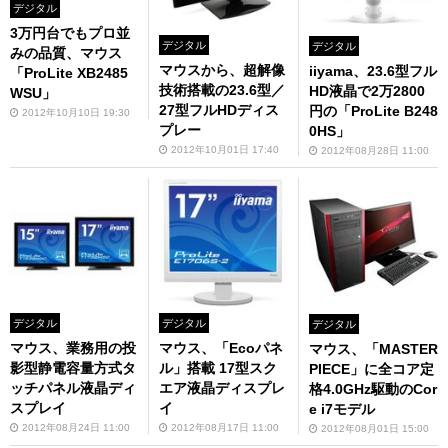
デジタル
3万円台でもプロ並
デジタル
デジタル
みの品質、マウス
マウスから、超解像
iiyama、23.6型フル
「ProLite XB2485
技術搭載の23.6型／
HD液晶で2万2800
WSU」
27型フルHDディス
円の「ProLite B248
2012年10月10日 19:30
プレー
0HS」
2012年10月01日 17:40
2012年08月28日 11:00
デジタル
デジタル
デジタル
マウス、業務用の投
マウス、「Ecoパネ
マウス、「MASTER
影型静電容量方式タ
ル」搭載 17型スク
PIECE」に全コア定
ッチパネル液晶ディ
エア液晶ディスプレ
格4.0GHz駆動のCor
スプレイ
イ
e i7モデル
2012年08月24日 11:00
2012年08月17日 11:00
2012年08月01日 15:00