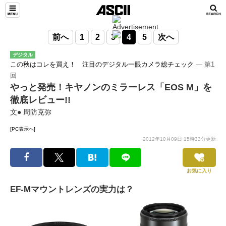
前へ
1
2
3
4
5
次へ
デジタル
この秋はコレを買え！ 注目のデジタル一眼カメラ総チェック
― 第1
回
やっと発売！キヤノンのミラーレス「EOS M」を
徹底レビュー!!
文● 周防克弥
[PC表示へ]
2012年10月09日 15時33分更新
お気に入り
EF-Mマウントレンズの実力は？