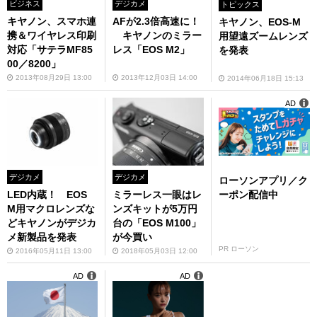
ビジネス
デジカメ
トピックス
キヤノン、スマホ連
AFが2.3倍高速に！
キヤノン、EOS-M
携＆ワイヤレス印刷
キヤノンのミラー
用望遠ズームレンズ
対応「サテラMF85
レス「EOS M2」
を発表
00／8200」
2013年08月29日 13:00
2013年12月03日 14:00
2014年06月18日 15:13
AD
デジカメ
デジカメ
ローソンアプリ／ク
ーポン配信中
LED内蔵！ EOS
ミラーレス一眼はレ
M用マクロレンズな
ンズキットが5万円
どキヤノンがデジカ
台の「EOS M100」
メ新製品を発表
が今買い
PR ローソン
2016年05月11日 13:00
2018年05月03日 12:00
AD
AD