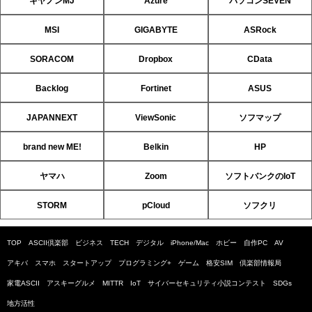
キヤノンMJ
Azure
パソコンSEVEN
MSI
GIGABYTE
ASRock
SORACOM
Dropbox
CData
Backlog
Fortinet
ASUS
JAPANNEXT
ViewSonic
ソフマップ
brand new ME!
Belkin
HP
ヤマハ
Zoom
ソフトバンクのIoT
STORM
pCloud
ソフクリ
TOP
ASCII倶楽部
ビジネス
TECH
デジタル
iPhone/Mac
ホビー
自作PC
AV
アキバ
スマホ
スタートアップ
プログラミング+
ゲーム
格安SIM
倶楽部情報局
家電ASCII
アスキーグルメ
MITTR
IoT
サイバーセキュリティ小説コンテスト
SDGs
地方活性