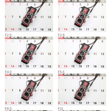
F2.0
F2.8
F4.0
F5.6
F8.0
F11