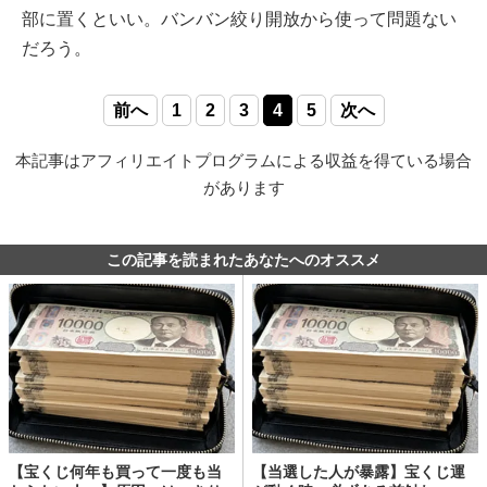
部に置くといい。バンバン絞り開放から使って問題ない
だろう。
前へ
1
2
3
4
5
次へ
本記事はアフィリエイトプログラムによる収益を得ている場合
があります
この記事を読まれたあなたへのオススメ
【宝くじ何年も買って一度も当
【当選した人が暴露】宝くじ運