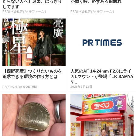
たらない人へ】原因、はっきり
が動く時、必ずある前触れ
してます
PR(合同会社デジタルファーム )
PR(合同会社デジタルファーム )
【西野亮廣】つくりたいものを
人気のAF 14-24mm F2.8にライ
追求できる環境の作り方とは
カLマウントが登場「LK SAMYA
N...
PR(FINCHI on GOETHE)
2026年6月12日