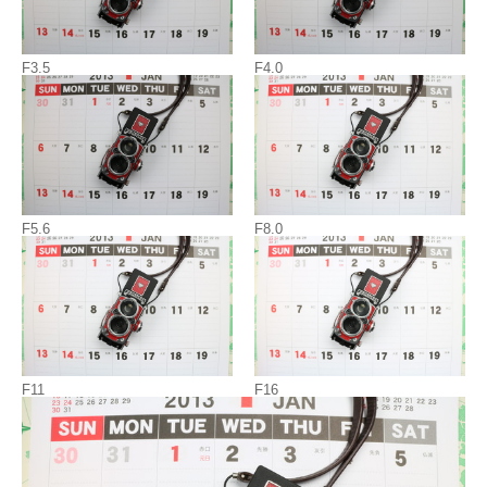
F3.5
F4.0
F5.6
F8.0
F11
F16