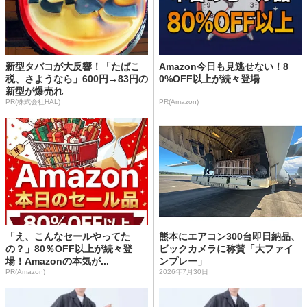
新型タバコが大反響！「たばこ
Amazon今日も見逃せない！8
税、さようなら」600円→83円の
0%OFF以上が続々登場
新型が爆売れ
PR(株式会社HAL)
PR(Amazon)
「え、こんなセールやってた
熊本にエアコン300台即日納品、
の？」80％OFF以上が続々登
ビックカメラに称賛「大ファイ
場！Amazonの本気が...
ンプレー」
PR(Amazon)
2026年7月30日