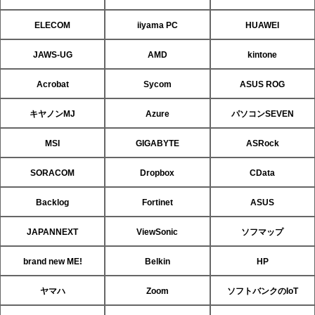
ELECOM
iiyama PC
HUAWEI
JAWS-UG
AMD
kintone
Acrobat
Sycom
ASUS ROG
キヤノンMJ
Azure
パソコンSEVEN
MSI
GIGABYTE
ASRock
SORACOM
Dropbox
CData
Backlog
Fortinet
ASUS
JAPANNEXT
ViewSonic
ソフマップ
brand new ME!
Belkin
HP
ヤマハ
Zoom
ソフトバンクのIoT