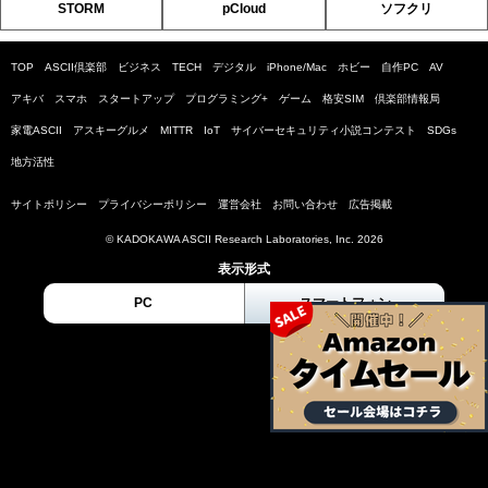
STORM
pCloud
ソフクリ
TOP
ASCII倶楽部
ビジネス
TECH
デジタル
iPhone/Mac
ホビー
自作PC
AV
アキバ
スマホ
スタートアップ
プログラミング+
ゲーム
格安SIM
倶楽部情報局
家電ASCII
アスキーグルメ
MITTR
IoT
サイバーセキュリティ小説コンテスト
SDGs
地方活性
サイトポリシー
プライバシーポリシー
運営会社
お問い合わせ
広告掲載
© KADOKAWA ASCII Research Laboratories, Inc. 2026
表示形式
PC
スマートフォン