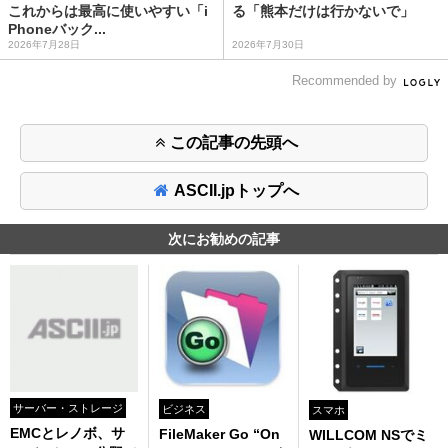
これからは最高に使いやすい「i
る「熊本だけは行かないで」
Phoneバック...
2026年7月28日
2026年7月30日
Recommended by
この記事の先頭へ
ASCII.jpトップへ
次にお勧めの記事
サーバー・ストレージ
ビジネス
スマホ
EMCとレノボ、サ
FileMaker Go “On
WILLCOM NSでミ