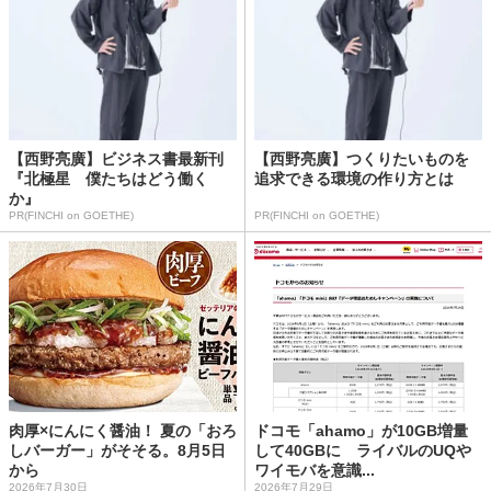
【西野亮廣】ビジネス書最新刊
【西野亮廣】つくりたいものを
『北極星 僕たちはどう働く
追求できる環境の作り方とは
か』
PR(FINCHI on GOETHE)
PR(FINCHI on GOETHE)
肉厚×にんにく醤油！ 夏の「おろ
ドコモ「ahamo」が10GB増量
しバーガー」がそそる。8月5日
して40GBに ライバルのUQや
から
ワイモバを意識...
2026年7月30日
2026年7月29日