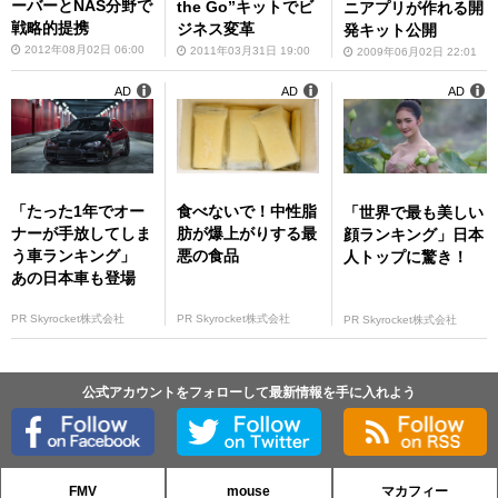
ーバーとNAS分野で
the Go”キットでビ
ニアプリが作れる開
戦略的提携
ジネス変革
発キット公開
2012年08月02日 06:00
2011年03月31日 19:00
2009年06月02日 22:01
AD
AD
AD
「たった1年でオー
食べないで！中性脂
「世界で最も美しい
ナーが手放してしま
肪が爆上がりする最
顔ランキング」日本
う車ランキング」
悪の食品
人トップに驚き！
あの日本車も登場
PR Skyrocket株式会社
PR Skyrocket株式会社
PR Skyrocket株式会社
公式アカウントをフォローして最新情報を手に入れよう
FMV
mouse
マカフィー