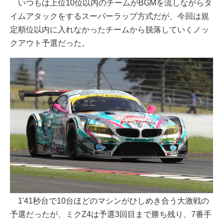
いつもは上位10位以内のチームがBGMを流しながらタ
イムアタックをするスーパーラップ方式だが、今回は規
定順位以内に入れなかったチームから脱落していくノッ
クアウト予選だった。
1'41秒台で10台ほどのマシンがひしめき合う大激戦の
予選だったが、ミクZ4は予選3回目まで勝ち残り、7番手