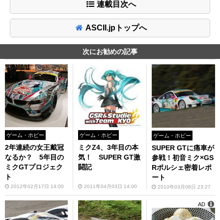
連載目次へ
ASCII.jpトップへ
次にお勧めの記事
ゲーム・ホビー
ゲーム・ホビー
ゲーム・ホビー
2年連続の女王戴冠
ミクZ4、3年目の本
SUPER GTに痛車が
なるか？ 5年目の
気！ SUPER GT激
参戦！初音ミク×GS
ミクGTプロジェク
闘記
Rポルシェ密着レポ
ト
ート
2012年02月17日 14:00
2011年04月03日 14:00
2010年03月08日 23:27
AD