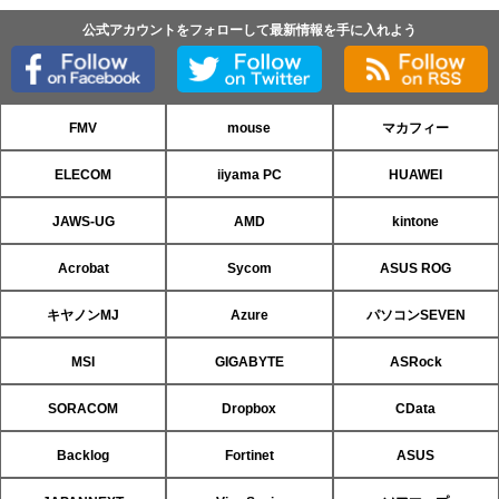
公式アカウントをフォローして最新情報を手に入れよう
FMV
mouse
マカフィー
ELECOM
iiyama PC
HUAWEI
JAWS-UG
AMD
kintone
Acrobat
Sycom
ASUS ROG
キヤノンMJ
Azure
パソコンSEVEN
MSI
GIGABYTE
ASRock
SORACOM
Dropbox
CData
Backlog
Fortinet
ASUS