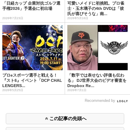
「日経カップ 企業対抗ゴルフ選
可愛いメイドに初挑戦。プロ雀
手権2026」予選会に初出場
士・玉木璃子の4th DVDは「彼
氏が喜びそうな」南...
2026年7月23日
2026年5月16日
プロeスポーツ選手と戦える！
「数字では表せない評価も伝わ
『スト6』イベント「DCP CHAL
る」 DJ世界大会のビデオ審査を
LENGERS...
Dropbox Re...
2026年5月25日
2026年7月1日
Recommended by
この記事の先頭へ