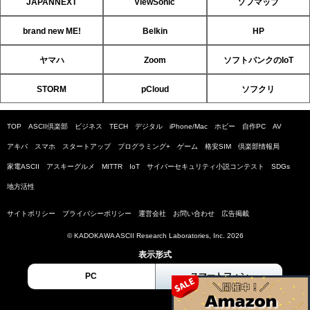
JAPANNEXT
ViewSonic
ソフマップ
brand new ME!
Belkin
HP
ヤマハ
Zoom
ソフトバンクのIoT
STORM
pCloud
ソフクリ
TOP
ASCII倶楽部
ビジネス
TECH
デジタル
iPhone/Mac
ホビー
自作PC
AV
アキバ
スマホ
スタートアップ
プログラミング+
ゲーム
格安SIM
倶楽部情報局
家電ASCII
アスキーグルメ
MITTR
IoT
サイバーセキュリティ小説コンテスト
SDGs
地方活性
サイトポリシー
プライバシーポリシー
運営会社
お問い合わせ
広告掲載
© KADOKAWA ASCII Research Laboratories, Inc. 2026
表示形式
PC
スマートフォン