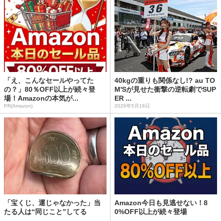
「え、こんなセールやってた
40kgの重りも関係なし!? au TO
の？」80％OFF以上が続々登
M'Sが見せた衝撃の逆転劇でSUP
場！Amazonの本気が...
ER ...
PR(Amazon)
2026年5月16日
「宝くじ、運じゃなかった」当
Amazon今日も見逃せない！8
たる人は“同じこと”してる
0%OFF以上が続々登場