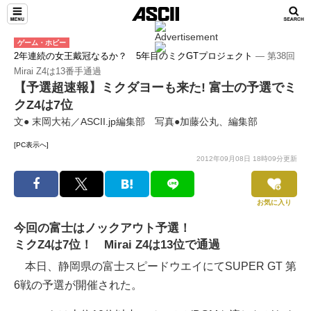
ゲーム・ホビー
2年連続の女王戴冠なるか？ 5年目のミクGTプロジェクト
― 第38回
Mirai Z4は13番手通過
【予選超速報】ミクダヨーも来た! 富士の予選でミ
クZ4は7位
文● 末岡大祐／ASCII.jp編集部 写真●加藤公丸、編集部
[PC表示へ]
2012年09月08日 18時09分更新
お気に入り
今回の富士はノックアウト予選！
ミクZ4は7位！ Mirai Z4は13位で通過
本日、静岡県の富士スピードウエイにてSUPER GT 第
6戦の予選が開催された。