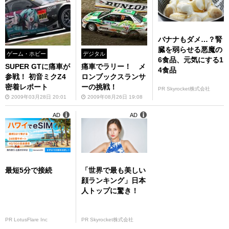
バナナもダメ…？腎
臓を弱らせる悪魔の
ゲーム・ホビー
デジタル
6食品、元気にする1
SUPER GTに痛車が
痛車でラリー！ メ
4食品
参戦！ 初音ミクZ4
ロンブックスランサ
密着レポート
ーの挑戦！
PR Skyrocket株式会社
2009年03月28日 20:01
2009年08月26日 19:08
AD
AD
最短5分で接続
「世界で最も美しい
顔ランキング」日本
人トップに驚き！
PR LotusFlare Inc
PR Skyrocket株式会社