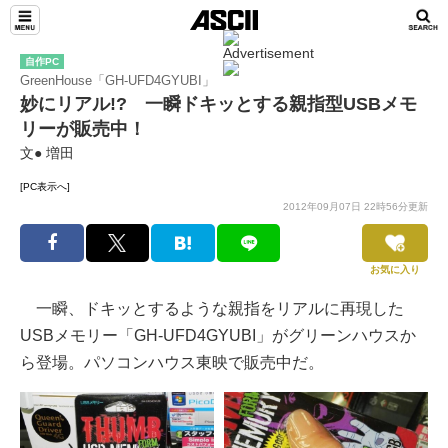
自作PC
GreenHouse「GH-UFD4GYUBI」
妙にリアル!? 一瞬ドキッとする親指型USBメモ
リーが販売中！
文● 増田
[PC表示へ]
2012年09月07日 22時56分更新
お気に入り
一瞬、ドキッとするような親指をリアルに再現した
USBメモリー「GH-UFD4GYUBI」がグリーンハウスか
ら登場。パソコンハウス東映で販売中だ。