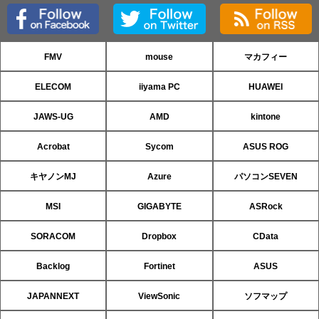
FMV
mouse
マカフィー
ELECOM
iiyama PC
HUAWEI
JAWS-UG
AMD
kintone
Acrobat
Sycom
ASUS ROG
キヤノンMJ
Azure
パソコンSEVEN
MSI
GIGABYTE
ASRock
SORACOM
Dropbox
CData
Backlog
Fortinet
ASUS
JAPANNEXT
ViewSonic
ソフマップ