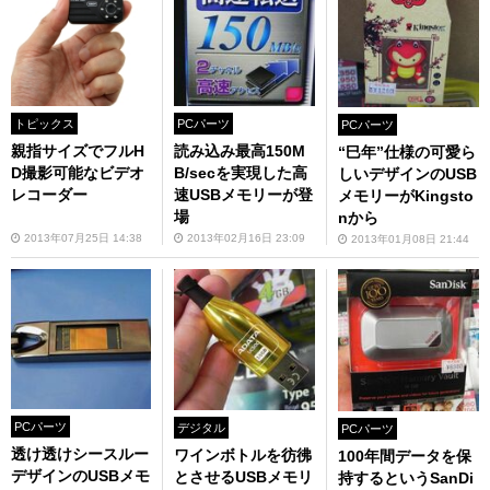
トピックス
PCパーツ
PCパーツ
親指サイズでフルH
読み込み最高150M
“巳年”仕様の可愛ら
D撮影可能なビデオ
B/secを実現した高
しいデザインのUSB
レコーダー
速USBメモリーが登
メモリーがKingsto
場
nから
2013年07月25日 14:38
2013年02月16日 23:09
2013年01月08日 21:44
PCパーツ
デジタル
PCパーツ
透け透けシースルー
ワインボトルを彷彿
100年間データを保
デザインのUSBメモ
とさせるUSBメモリ
持するというSanDi