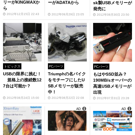
リーがKINGMAXか
ーがADATAから
sk製USBメモリーが
ら
発売に
2012年12月15日 22:43
2012年09月29日 23:05
2012年08月30日 23:50
トピックス
PCパーツ
PCパーツ
USBの限界に挑む！
Triumphの名バイク
もはやSSD並み？
規格上の接続数12
をモチーフにしたU
190MB/sオーバーの
7台は可能か？
SBメモリーが販売
高速USBメモリーが
中！
出現
2012年08月24日 15:00
2012年08月22日 22:08
2012年07月31日 23:28
AD
AD