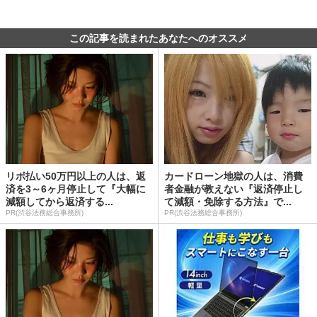
この記事を読まれたあなたへのオススメ
リボ払い50万円以上の人は、返
カードローン地獄の人は、消費
済を3～6ヶ月停止して『大幅に
者金融が教えない『返済停止し
減額してから返済する...
て減額・免除する方法』で...
PR(渋谷法務総合事務所)
PR(渋谷法務総合事務所)