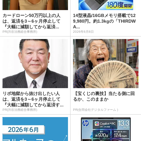
カードローン50万円以上の人
14型液晶/16GBメモリ搭載で12
は、返済を3～6ヶ月停止して
9,980円。約1.3kgの「THIRDW
『大幅に減額してから返済...
A...
PR(渋谷法務総合事務所)
2026年6月8日
リボ地獄から抜け出したい人
【宝くじの裏技】当たる側に回
は、返済を3～6ヶ月停止して
るか、このままか
『大幅に減額してから返済す...
PR(渋谷法務総合事務所)
PR(合同会社デジタルファーム )