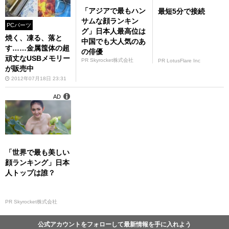
「アジアで最もハン
最短5分で接続
サムな顔ランキン
PCパーツ
グ」日本人最高位は
焼く、凍る、落と
中国でも大人気のあ
す……金属筺体の超
の俳優
頑丈なUSBメモリー
PR Skyrocket株式会社
PR LotusFlare Inc
が販売中
2012年07月18日 23:31
AD
「世界で最も美しい
顔ランキング」日本
人トップは誰？
PR Skyrocket株式会社
公式アカウントをフォローして最新情報を手に入れよう