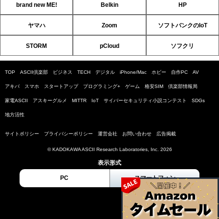
brand new ME!
Belkin
HP
ヤマハ
Zoom
ソフトバンクのIoT
STORM
pCloud
ソフクリ
TOP
ASCII倶楽部
ビジネス
TECH
デジタル
iPhone/Mac
ホビー
自作PC
AV
アキバ
スマホ
スタートアップ
プログラミング+
ゲーム
格安SIM
倶楽部情報局
家電ASCII
アスキーグルメ
MITTR
IoT
サイバーセキュリティ小説コンテスト
SDGs
地方活性
サイトポリシー
プライバシーポリシー
運営会社
お問い合わせ
広告掲載
© KADOKAWA ASCII Research Laboratories, Inc. 2026
表示形式
PC
スマートフォン