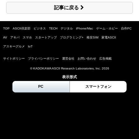
記事に戻る
TOP
ASCII倶楽部
ビジネス
TECH
デジタル
iPhone/Mac
ゲーム・ホビー
自作PC
AV
アキバ
スマホ
スタートアップ
プログラミング+
格安SIM
家電ASCII
アスキーグルメ
IoT
サイトポリシー
プライバシーポリシー
運営会社
お問い合わせ
広告掲載
© KADOKAWA ASCII Research Laboratories, Inc.
2026
表示形式
PC
スマートフォン