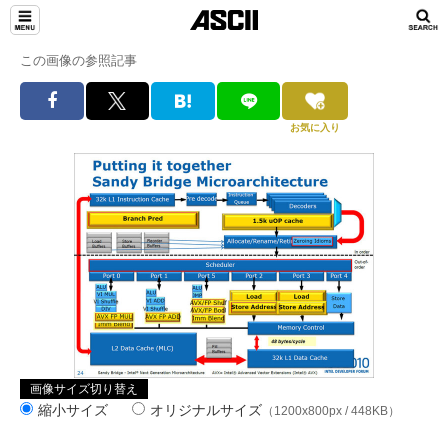
この画像の参照記事
お気に入り
画像サイズ切り替え
縮小サイズ
オリジナルサイズ
（1200x800px / 448KB）