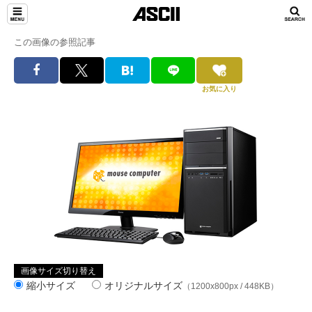
この画像の参照記事
お気に入り
画像サイズ切り替え
縮小サイズ
オリジナルサイズ
（1200x800px / 448KB）