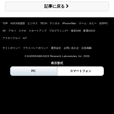
記事に戻る
TOP
ASCII倶楽部
ビジネス
TECH
デジタル
iPhone/Mac
ゲーム・ホビー
自作PC
AV
アキバ
スマホ
スタートアップ
プログラミング+
格安SIM
家電ASCII
アスキーグルメ
IoT
サイトポリシー
プライバシーポリシー
運営会社
お問い合わせ
広告掲載
© KADOKAWA ASCII Research Laboratories, Inc.
2026
表示形式
PC
スマートフォン