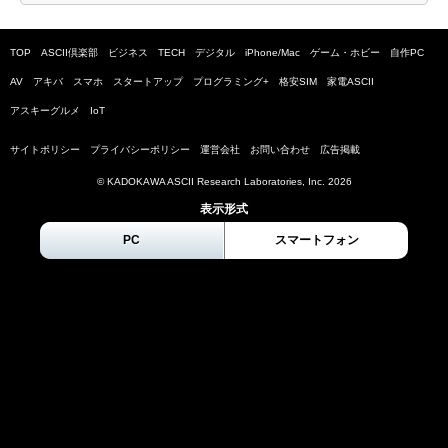
TOP
ASCII倶楽部
ビジネス
TECH
デジタル
iPhone/Mac
ゲーム・ホビー
自作PC
AV
アキバ
スマホ
スタートアップ
プログラミング+
格安SIM
家電ASCII
アスキーグルメ
IoT
サイトポリシー
プライバシーポリシー
運営会社
お問い合わせ
広告掲載
© KADOKAWA ASCII Research Laboratories, Inc.
2026
表示形式
PC
スマートフォン