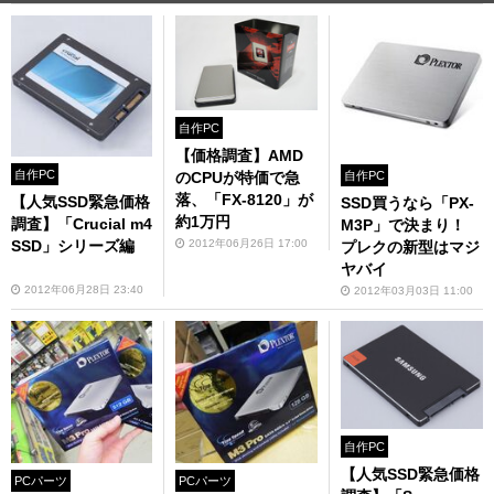
自作PC
【価格調査】AMD
自作PC
のCPUが特価で急
自作PC
落、「FX-8120」が
【人気SSD緊急価格
SSD買うなら「PX-
約1万円
調査】「Crucial m4
M3P」で決まり！
2012年06月26日 17:00
SSD」シリーズ編
プレクの新型はマジ
ヤバイ
2012年06月28日 23:40
2012年03月03日 11:00
自作PC
【人気SSD緊急価格
PCパーツ
PCパーツ