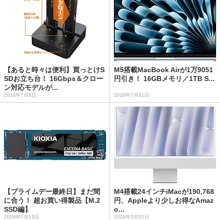
【あると時々は便利】買っとけS
M5搭載MacBook Airが1万9051
SDお立ち台！ 16Gbps＆クロー
円引き！ 16GBメモリ／1TB S...
ン対応モデルが...
2026年7月8日
2026年7月31日
【プライムデー最終日】まだ間
M4搭載24インチiMacが190,768
に合う！ 超お買い得製品【M.2
円、Appleより少しお得なAmaz
SSD編】
o...
2026年7月13日
2026年5月31日