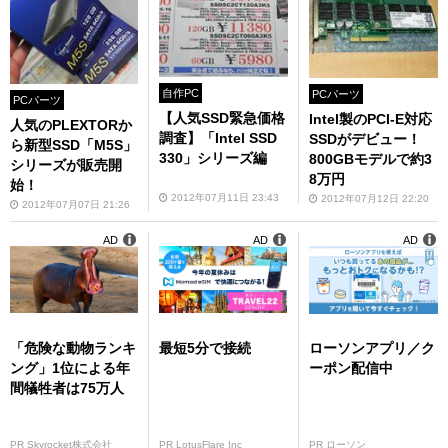
自作PC
PCパーツ
PCパーツ
【人気SSD緊急価格
Intel製のPCI-E対応
人気のPLEXTORか
調査】「Intel SSD
SSDがデビュー！
ら新型SSD「M5S」
330」シリーズ編
800GBモデルで約3
シリーズが販売開
8万円
始！
2012年07月11日 23:43
2012年07月12日 22:20
2012年07月07日 21:26
AD
AD
AD
「危険な動物ランキ
最短5分で接続
ローソンアプリ／ク
ング」1位による年
ーポン配信中
間犠牲者は75万人
PR Skyrocket株式会社
PR LotusFlare Inc
PR ローソン