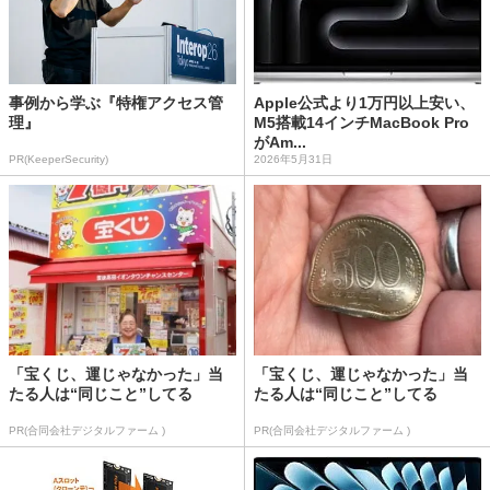
事例から学ぶ『特権アクセス管
Apple公式より1万円以上安い、
理』
M5搭載14インチMacBook Pro
がAm...
PR(KeeperSecurity)
2026年5月31日
「宝くじ、運じゃなかった」当
「宝くじ、運じゃなかった」当
たる人は“同じこと”してる
たる人は“同じこと”してる
PR(合同会社デジタルファーム )
PR(合同会社デジタルファーム )