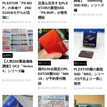
調査】「Samsung
PLEXTOR「PX-M3
店員も注目するPLE
SSD 830」シリーズ
P」の本命!? 256/
XTORの新型SSD
編
512GBモデルが店
「PX-M3P」が発売
2012年07月04日 23:34
頭に
開始
2012年03月01日 22:42
2012年02月24日 23:04
自作PC
【人気SSD緊急価格
PCパーツ
PCパーツ
調査】OCZ「Vertex
国内100台限定のPL
PLEXTOR製の新型
4」シリーズ編
EXTOR製SSD「NIN
SSD「M5S」シリー
JA」が予約受付開
ズが7日より一斉に
2012年07月04日 23:47
始
発売
2012年07月05日 21:48
2012年07月06日 23:03