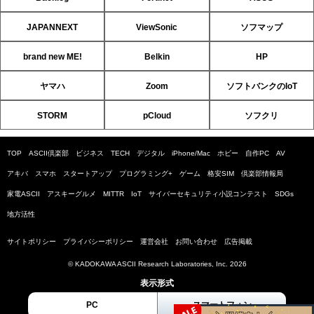
JAPANNEXT
ViewSonic
ソフマップ
brand new ME!
Belkin
HP
ヤマハ
Zoom
ソフトバンクのIoT
STORM
pCloud
ソフクリ
TOP
ASCII倶楽部
ビジネス
TECH
デジタル
iPhone/Mac
ホビー
自作PC
AV
アキバ
スマホ
スタートアップ
プログラミング+
ゲーム
格安SIM
倶楽部情報局
家電ASCII
アスキーグルメ
MITTR
IoT
サイバーセキュリティ小説コンテスト
SDGs
地方活性
サイトポリシー
プライバシーポリシー
運営会社
お問い合わせ
広告掲載
© KADOKAWA ASCII Research Laboratories, Inc. 2026
表示形式
PC
スマートフォン