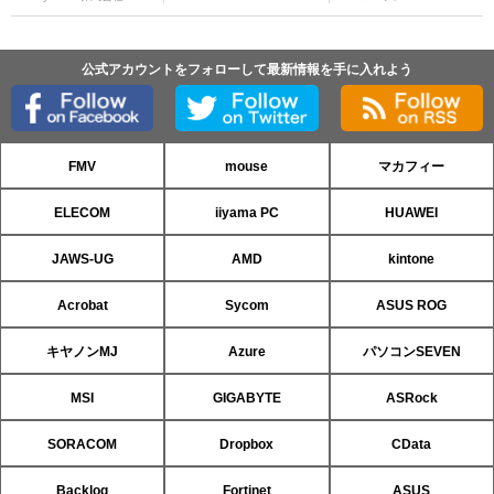
公式アカウントをフォローして最新情報を手に入れよう
FMV
mouse
マカフィー
ELECOM
iiyama PC
HUAWEI
JAWS-UG
AMD
kintone
Acrobat
Sycom
ASUS ROG
キヤノンMJ
Azure
パソコンSEVEN
MSI
GIGABYTE
ASRock
SORACOM
Dropbox
CData
Backlog
Fortinet
ASUS