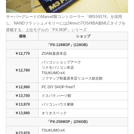
サーバーグレードのMarvell製コントローラー「88SS9174」を採用
し、NANDフラッシュメモリーには24nmのTOSHIBA製MLCタイプを
搭載する、上位モデルの「PX-M3P」シリーズ
価格
ショップ
「PX-128M3P」(128GB)
￥12,770
ZOA秋葉原本店
パソコンショップアーク
ツクモパソコン本店
￥12,780
TSUKUMO eX.
ソフマップ秋葉原本店リユース総合館
￥12,980
PC DIY SHOP FreeT
￥13,700
ドスパラ パーツ館
￥13,970
パソコンハウス東映
￥13,980
オリオスペック
「PX-256M3P」(256GB)
TSUKUMO eX.
￥23,970